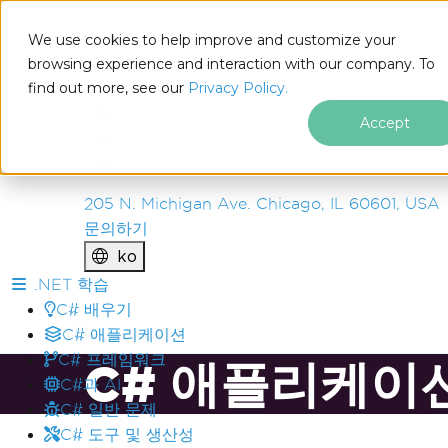
IRON
SOFTWARE
We use cookies to help improve and customize your
제품
browsing experience and interaction with our company. To
find out more, see our
기업
Privacy Policy.
솔루션
Accept
리소스
회사 소개
205 N. Michigan Ave. Chicago, IL 60601, USA
문의하기
ko
푸터 콘텐츠로 바로가기
.NET 학습
C# 배우기
C# 애플리케이션
C# 프레임워크
C# 애플리케이
C#과 AI
C# 일반 문제
C# 도구 및 생산성