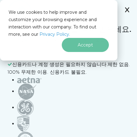
IRONSOFTWARE
We use cookies to help improve and
푸터 콘텐츠로 바로가기
customize your browsing experience and
C# Application
이 페이지에서
interaction with our company. To find out
무료
30일 체험 키
를 즉시 받으세요.
more, see our
Privacy Policy.
제한 없음. 100% 무제한 이용. 신용카드 불필요.
Iron Software
레슨 12 - 팀 폼 파트 1
Accept
C#에서 팀 만들기 폼 구축 - 레
신용카드나 계정 생성은 필요하지 않습니다.
제한 없음.
100% 무제한 이용. 신용카드 불필요.
슨 12 설명 (Tim Corey)
[[academy-video-youtube(
{"vid": "AB0MJkbFEYg",
"start_time": "0", "title": "C# 앱 시작부터 끝까
지 강의 12 - 팀 폼 만들기 파트 1", "creator": "Tim
)]]
Corey", "length": "48m 03s"}
이 기사에서는 Tim Corey의 "
C# App Start To Finish
Lesson 12 – Create Team Form Part 1
"를 통해 C# 애