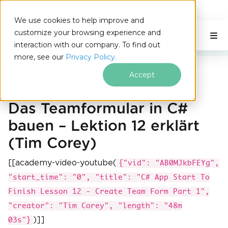
IRONSOFTWARE
We use cookies to help improve and
Zum Fußzeileninhalt springen
customize your browsing experience and
C# Application
Auf dieser Seite
interaction with our company. To find out
more, see our
Privacy Policy.
Iron Software
Lektion 12 - Teamformular Teil 1
Accept
Das Teamformular in C#
bauen – Lektion 12 erklärt
(Tim Corey)
[[academy-video-youtube(
{"vid": "AB0MJkbFEYg",
"start_time": "0", "title": "C# App Start To
Finish Lesson 12 - Create Team Form Part 1",
"creator": "Tim Corey", "length": "48m
)]]
03s"}