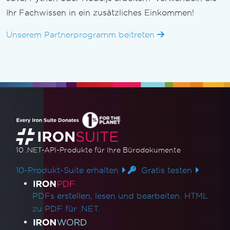
Ihr Fachwissen in ein zusätzliches Einkommen!
Unserem Partnerprogramm beitreten
10 .NET-API-Produkte
für Ihre Bürodokumente
10-Produkt-Suite erhalten
Gratis testen
Produktlinks
PDFs erstellen, lesen und bearbeiten. HTML
zu PDF für .NET.