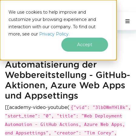
IRONSOFTWARE
We use cookies to help improve and
Zum Fußzeileninhalt springen
customize your browsing experience and
C# Application
Auf dieser Seite
interaction with our company. To find out
more, see our
Privacy Policy.
Iron Software
Automatisierung der Webbereitstellung
Accept
Automatisierung der
Webbereitstellung - GitHub-
Aktionen, Azure Web Apps
und Appsettings
[[academy-video-youtube(
{"vid": "3lbDWmYHlBk",
"start_time": "0", "title": "Web Deployment
Automation - GitHub Actions, Azure Web Apps,
and Appsettings", "creator": "Tim Corey",