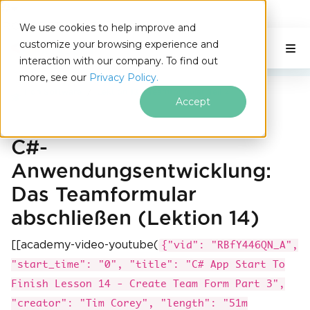
IRONSOFTWARE
We use cookies to help improve and
Zum Fußzeileninhalt springen
customize your browsing experience and
C# Application
Auf dieser Seite
interaction with our company. To find out
more, see our
Privacy Policy.
Iron Software
Lektion 13 - Teamformular Teil 2
Accept
C#-
Anwendungsentwicklung:
Das Teamformular
abschließen (Lektion 14)
[[academy-video-youtube(
{"vid": "RBfY446QN_A",
"start_time": "0", "title": "C# App Start To
Finish Lesson 14 - Create Team Form Part 3",
"creator": "Tim Corey", "length": "51m