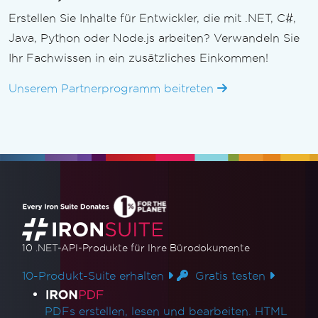
Erstellen Sie Inhalte für Entwickler, die mit .NET, C#,
Java, Python oder Node.js arbeiten? Verwandeln Sie
Ihr Fachwissen in ein zusätzliches Einkommen!
Unserem Partnerprogramm beitreten
10 .NET-API-Produkte
für Ihre Bürodokumente
10-Produkt-Suite erhalten
Gratis testen
Produktlinks
PDFs erstellen, lesen und bearbeiten. HTML