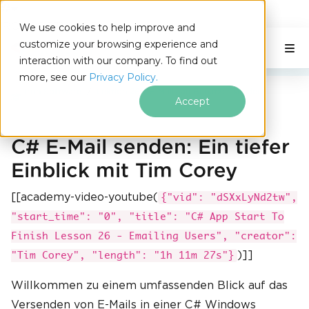
IRONSOFTWARE
We use cookies to help improve and
Zum Fußzeileninhalt springen
customize your browsing experience and
C# Application
Auf dieser Seite
interaction with our company. To find out
more, see our
Privacy Policy.
Iron Software
Lektion 26 - E-Mails an Benutzer senden
Accept
C# E-Mail senden: Ein tiefer
Einblick mit Tim Corey
[[academy-video-youtube(
{"vid": "dSXxLyNd2tw",
"start_time": "0", "title": "C# App Start To
Finish Lesson 26 - Emailing Users", "creator":
)]]
"Tim Corey", "length": "1h 11m 27s"}
Willkommen zu einem umfassenden Blick auf das
Versenden von E-Mails in einer C# Windows