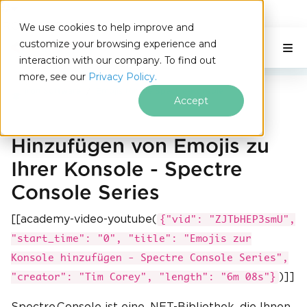
IRONSOFTWARE
We use cookies to help improve and
Zum Fußzeileninhalt springen
customize your browsing experience and
C# Application
Auf dieser Seite
interaction with our company. To find out
more, see our
Privacy Policy.
Iron Software
Emojis für die Spectre-Konsole
Accept
Hinzufügen von Emojis zu
Ihrer Konsole - Spectre
Console Series
[[academy-video-youtube(
{"vid": "ZJTbHEP3smU",
"start_time": "0", "title": "Emojis zur
Konsole hinzufügen - Spectre Console Series",
)]]
"creator": "Tim Corey", "length": "6m 08s"}
Spectre.Console ist eine .NET-Bibliothek, die Ihnen