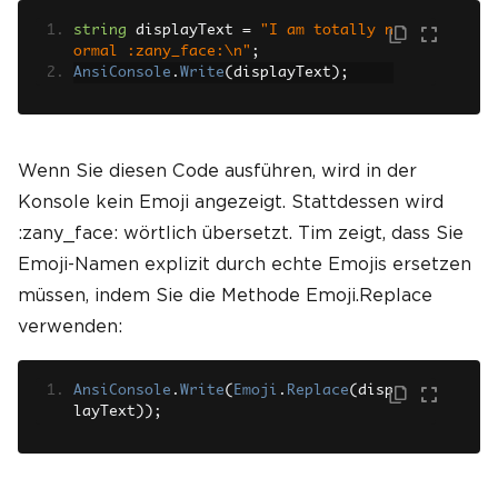
string
 displayText 
=
"I am totally n
ormal :zany_face:\n"
;
AnsiConsole
.
Write
(
displayText
);
Wenn Sie diesen Code ausführen, wird in der
Konsole kein Emoji angezeigt. Stattdessen wird
:zany_face: wörtlich übersetzt. Tim zeigt, dass Sie
Emoji-Namen explizit durch echte Emojis ersetzen
müssen, indem Sie die Methode Emoji.Replace
verwenden:
AnsiConsole
.
Write
(
Emoji
.
Replace
(
disp
layText
));