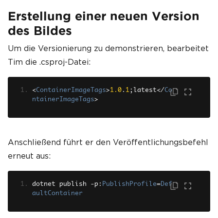
Erstellung einer neuen Version
des Bildes
Um die Versionierung zu demonstrieren, bearbeitet
Tim die .csproj-Datei:
<
ContainerImageTags
>
1.0
.
1
;
latest
</
Co
ntainerImageTags
>
Anschließend führt er den Veröffentlichungsbefehl
erneut aus:
dotnet publish 
-
p
:
PublishProfile
=
Def
aultContainer