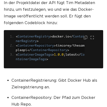
In der Projektdatei der API fügt Tim Metadaten
hinzu, um festzulegen, wo und wie das Docker-
Image veröffentlicht werden soll. Er fügt den
folgenden Codeblock hinzu:
<
ContainerRegistry
>
docker
.
io
</
Contai
nerRegistry
>
<
ContainerRepository
>
timcorey
/
thesam
pleapi
</
ContainerRepository
>
<
ContainerImageTags
>
1.0
.
0
;
latest
</
Co
ntainerImageTags
>
ContainerRegistrierung: Gibt Docker Hub als
Zielregistrierung an.
ContainerRepository: Der Pfad zum Docker
Hub Repo.