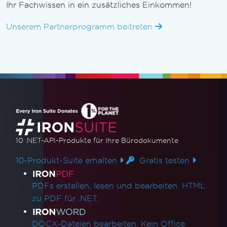
Ihr Fachwissen in ein zusätzliches Einkommen!
Unserem Partnerprogramm beitreten
10 .NET-API-Produkte
für Ihre Bürodokumente
10-Produkt-Suite erhalten
Gratis testen
Produktlinks
PDFs erstellen, lesen und bearbeiten. HTML
zu PDF für .NET.
DOCX-Dateien bearbeiten. Kein Office