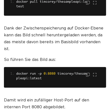
docker pull timcorey
/
thesampleapi
:
la
test
Dank der Zwischenspeicherung auf Docker-Ebene
kann das Bild schnell heruntergeladen werden, da
das meiste davon bereits im Basisbild vorhanden
ist.
So führen Sie das Bild aus:
docker run 
-
p 
0
:
8080
 timcorey
/
thesam
pleapi
:
latest
Damit wird ein zufälliger Host-Port auf den
internen Port 8080 abgebildet.