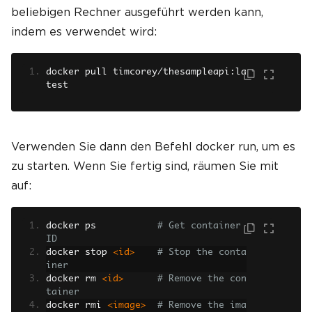
beliebigen Rechner ausgeführt werden kann,
indem es verwendet wird:
docker pull timcorey
/
thesampleapi
:
la
test
Verwenden Sie dann den Befehl docker run, um es
zu starten. Wenn Sie fertig sind, räumen Sie mit
auf:
docker ps           
# Get container 
ID
docker stop 
<id>
# Stop the conta
iner
docker rm 
<id>
# Remove the con
tainer
docker rmi 
<image>
# Remove the ima