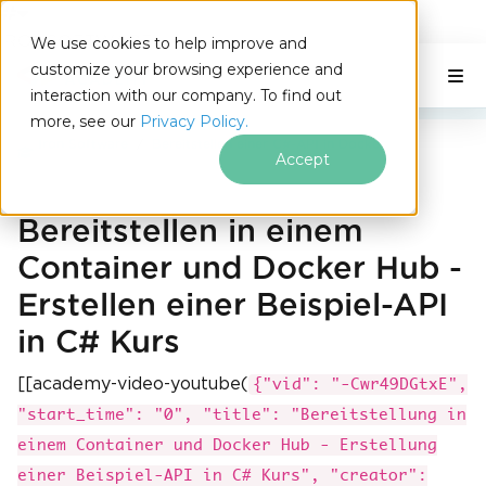
IRONSOFTWARE
We use cookies to help improve and
Zum Fußzeileninhalt springen
customize your browsing experience and
C# Application
Auf dieser Seite
interaction with our company. To find out
more, see our
Privacy Policy.
Iron Software
Bereitstellen einer C#-API in Docker
Accept
Bereitstellen in einem
Container und Docker Hub -
Erstellen einer Beispiel-API
in C# Kurs
[[academy-video-youtube(
{"vid": "-Cwr49DGtxE",
"start_time": "0", "title": "Bereitstellung in
einem Container und Docker Hub - Erstellung
einer Beispiel-API in C# Kurs", "creator":