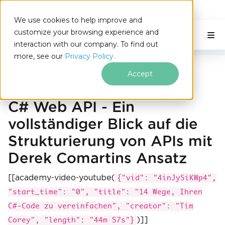
IRONSOFTWARE
We use cookies to help improve and
Zum Fußzeileninhalt springen
customize your browsing experience and
C# Application
Auf dieser Seite
interaction with our company. To find out
more, see our
Privacy Policy.
Iron Software
Web-API-Struktur
Accept
C# Web API - Ein
vollständiger Blick auf die
Strukturierung von APIs mit
Derek Comartins Ansatz
[[academy-video-youtube(
{"vid": "4inJy5iKWp4",
"start_time": "0", "title": "14 Wege, Ihren
C#-Code zu vereinfachen", "creator": "Tim
)]]
Corey", "length": "44m 57s"}