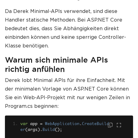
Da Derek Minimal-APIs verwendet, sind diese
Handler statische Methoden. Bei ASP.NET Core
bedeutet dies, dass Sie Abhängigkeiten direkt
einbinden können und keine sperrige Controller-
Klasse benötigen.
Warum sich minimale APIs
richtig anfühlen
Derek lobt Minimal APIs für ihre Einfachheit. Mit
der minimalen Vorlage von ASP.NET Core können
Sie ein Web-API-Projekt mit nur wenigen Zeilen in
Program.cs beginnen:
var
 app 
=
WebApplication
.
CreateBuild
er
(
args
).
Build
();