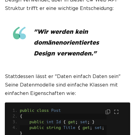
Struktur trifft er eine wichtige Entscheidung:
"Wir werden kein
domänenorientiertes
Design verwenden."
Stattdessen lässt er "Daten einfach Daten sein"
Seine Datenmodelle sind einfache Klassen mit
einfachen Eigenschaften wie:
public
class
Post
{
public
int
Id
{
get
;
set
;
}
public
string
Title
{
get
;
set
;
}