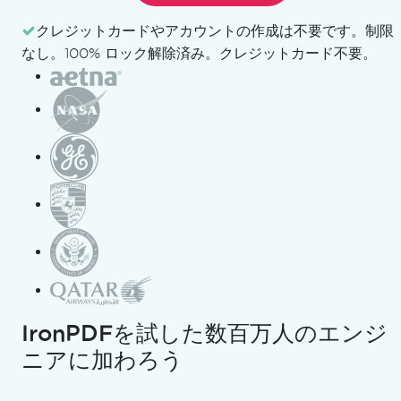
)]]
秒"}
クレジットカードやアカウントの作成は不要です。
制限
なし。100% ロック解除済み。クレジットカード不要。
Tim Corey の C# Application from Start to Finish
シリーズの
レッスン18
では、C# WinForms（Windows
Forms）アプリ内のロジック主導の開発に大きく焦点が
移ります。以前のレッスンでは、ユーザーインターフェー
スやWinFormsのコントロール、デザイナーを使った視
覚的レイアウトに重点を置いていましたが、このレッスン
では、裏で正しく動作するシステムの構築に関する内容で
す。
ティムは何度も、ここが本当の開発努力が行われる場所で
あると説明しています。 ボタン、テキストボックス、一
般的なコントロールは、あらゆる可能なシナリオで機能し
IronPDFを試した数百万人のエンジ
なければならないロジックを設計するのに比べて簡単で
ニアに加わろう
す。 このレッスンは、アプリケーションが単なるデモで
はなく、実際のWindowsデスクトップアプリケーション