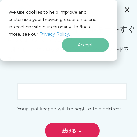
IRONSOFTWARE
We use cookies to help improve and
フッターコンテンツにスキップ
customize your browsing experience and
C# Application
このページでは
interaction with our company. To find out
無料の
30日間トライアルキー
をすぐ
more, see our
Privacy Policy.
に入手してください。
Iron Software
レッスン18 - トーナメントフォーム パート4
Accept
制限なし。100% ロック解除済み。クレジットカード不
要。
C# WinFormsトーナメントロ
ジックのチュートリアル —
Tim Coreyによるフルレッス
ン18のブレークダウン
[[academy-video-youtube(
Your trial license will be sent to this address
{"vid": "i5IAClElyBQ",
"start_time": "0", "title": "C# アプリの開始から終
了までのレッスン 18 - トーナメントフォーム作成 パート4",
"creator": "Tim Corey", "length": "1時間15分39