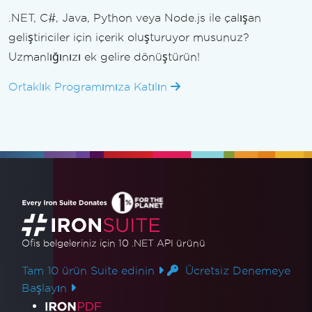
.NET, C#, Java, Python veya Node.js ile çalışan
geliştiriciler için içerik oluşturuyor musunuz?
Uzmanlığınızı ek gelire dönüştürün!
Ortaklık Programımıza Katılın
Ofis belgeleriniz için 10 .NET API ürünü
Tam 10 ürün Suite edinin
Ücretsiz Denemeye
Başlayın
Ürün Bağlantıları