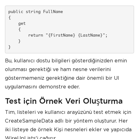
public string FullName

{

    get

    {

        return "{FirstName} {LastName}";

    }

}
Bu, kullanıcı dostu bilgileri gösterdiğinizden emin
olunması gerektiği ve ham nesne verilerini
göstermemeniz gerektiğine dair önemli bir UI
uygulamasını demonstre eder.
Test için Örnek Veri Oluşturma
Tim, listeleri ve kullanıcı arayüzünü test etmek için
CreateSampleData adlı bir yöntem oluşturur. Her
iki listeye de örnek Kişi nesneleri ekler ve yapıcıda
WireUpLists'i çağırır.