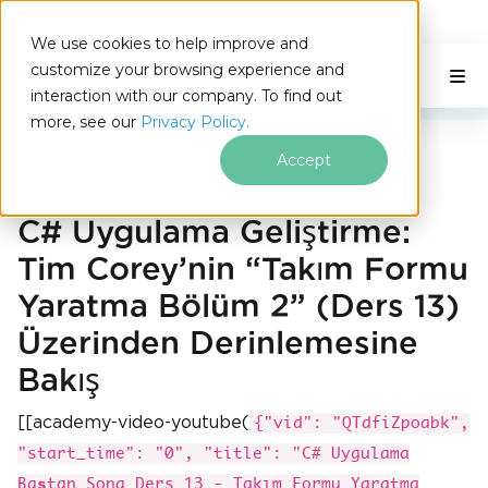
IRONSOFTWARE
We use cookies to help improve and
Altbilgi içeriğine atla
customize your browsing experience and
C# Application
Bu Sayfada
interaction with our company. To find out
more, see our
Privacy Policy.
Iron Software
Ders 13 - Takım Formu 2. Bölüm
Accept
C# Uygulama Geliştirme:
Tim Corey’nin “Takım Formu
Yaratma Bölüm 2” (Ders 13)
Üzerinden Derinlemesine
Bakış
[[academy-video-youtube(
{"vid": "QTdfiZpoabk",
"start_time": "0", "title": "C# Uygulama
Baştan Sona Ders 13 - Takım Formu Yaratma