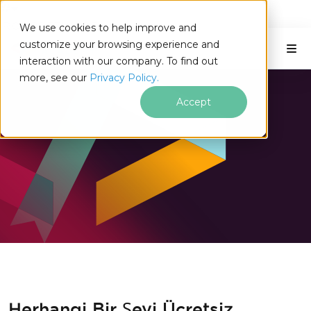
IRONSOFTWARE
We use cookies to help improve and
Altbilgi içeriğine atla
C# ve AI
customize your browsing experience and
interaction with our company. To find out
more, see our
Privacy Policy.
Accept
Herhangi Bir Şeyi Ücretsiz