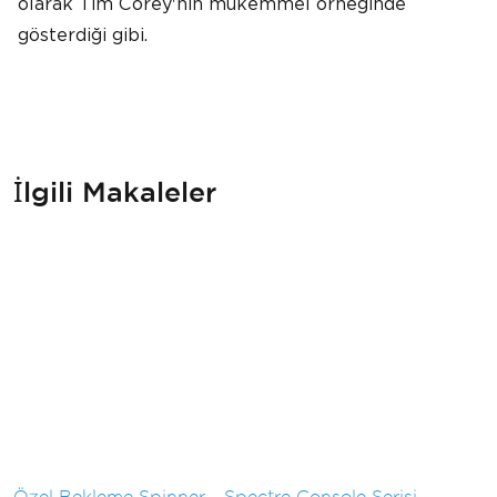
olarak Tim Corey'nin mükemmel örneğinde
gösterdiği gibi.
İlgili Makaleler
Özel Bekleme Spinner - Spectre Console Serisi