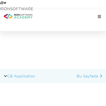
IRONSOFTWARE
Altbilgi içeriğine atla
C# Application
Bu Sayfada