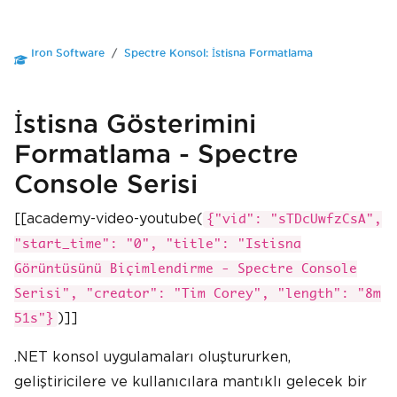
Iron Software
Spectre Konsol: İstisna Formatlama
İstisna Gösterimini
Formatlama - Spectre
Console Serisi
[[academy-video-youtube(
{"vid": "sTDcUwfzCsA",
"start_time": "0", "title": "Istisna
Görüntüsünü Biçimlendirme - Spectre Console
Serisi", "creator": "Tim Corey", "length": "8m
)]]
51s"}
.NET konsol uygulamaları oluştururken,
geliştiricilere ve kullanıcılara mantıklı gelecek bir