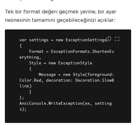
Tek bir format değeri geçmek yerine, bir ayar
nesnesinin tamamını geçebileceğinizi açıklar:
var settings = new ExceptionSettings

{

    Format = ExceptionFormats.ShortenEv
erything,

    Style = new ExceptionStyle

    {

        Message = new Style(foreground: 
Color.Red, decoration: Decoration.SlowB
link)

    }

};

AnsiConsole.WriteException(ex, setting
s);