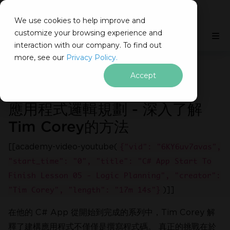
IRONSOFTWARE
We use cookies to help improve and
跳至頁尾內容
customize your browsing experience and
C# Application
本頁內容
interaction with our company. To find out
立即免費取得
30 天試用金鑰
。
more, see our
Privacy Policy.
無任何限制。100% 解鎖。無需信用卡。
Iron Software
課程 05 - 邏輯規劃
Accept
應用程式邏輯規劃 - 深入了解
無需信用卡或建立帳號
無任何限制。100% 解鎖。無需信
用卡。
Tim Corey的方法
[[academy-video-youtube(
{"vid": "6KY6uv7avas",
"start_time": "0", "title": "C# App Start To
Finish Lesson 05 - Logic Planning", "creator":
)]]
"Tim Corey", "length": "17m 14s"}
在他的 C# App 從開始到完成的系列中，Tim Corey 解
釋了建構應用程式不僅僅是撰寫程式碼。 真正的挑戰在於