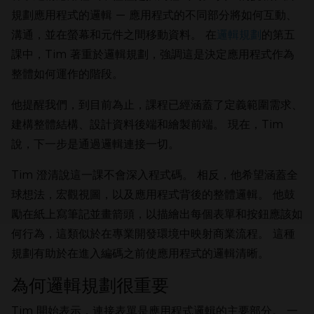
規劃應用程式的邏輯 — 應用程式的不同部分將如何互動、
溝通，並在螢幕和元件之間移動資料。 在
邏輯規劃
的第五
課中，Tim 著重於邏輯規劃，強調這是決定應用程式作為
加入數百萬已嘗試 IronPDF 的工程師
整體如何運作的階段。
行列
他提醒我們，到目前為止，課程已經涵蓋了定義範圍需求、
建構整體結構、設計資料後端和繪製前端。 現在，Tim
說，下一步是通過邏輯連接一切。
Tim 澄清說這一課不會深入程式碼。 相反，他希望涵蓋全
球想法，宏觀視圖，以及應用程式背後的整體邏輯。 他鼓
勵在紙上寫筆記並畫箭頭，以描繪出每個表單和按鈕應該如
何行為，這類似於在專業開發環境中映射商業流程。 這種
規劃有助於在進入編碼之前使應用程式的邏輯清晰。
為何邏輯規劃很重要
Tim 開始表示，連接表單是應用程式邏輯的主要部分。 一