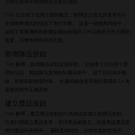
立隊伍表單中調用的方法來完成的。
Tim 也介紹了使用介面的概念，解釋說介面允許表單在不
直接瞭解彼此的情況下進行互動。 這是一個經典的例子，
說明了業務邏輯和軟體架構如何協同工作以維持元件之間的
質量、完整性和乾淨的互動。
新增隊伍按鈕
Tim 解釋，新增隊伍按鈕是簡單的。 它檢查下拉列表中選
擇的項目，將該隊伍新增到比賽列表中， 從下拉列表中刪
除，然後刷新兩個列表。 此邏輯確保使用者的選擇在 UI 和
基礎資料中正確反映。
建立獎品按鈕
Tim 解釋，建立獎品按鈕的行為類似於建立新隊伍按鈕。
它會打開建立獎品表單，等待獎品被建立，然後將該獎品新
增到獎品列表框中。 邏輯是相同的，但類和資料型別不