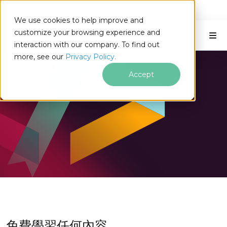
IRONSOFTWARE
We use cookies to help improve and
跳至頁尾內容
C#工具與生產力
customize your browsing experience and
interaction with our company. To find out
more, see our
Privacy Policy.
Accept
免費學習任何內容