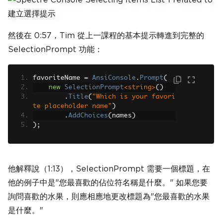
然後在 0:57，Tim 從上一課程的基本提示轉進到完整的
SelectionPrompt 功能：
favoriteName 
=
AnsiConsole
.
Prompt
(
new
SelectionPrompt
<string>
()
.
Title
(
"Which is your favori
te placeholder name"
)
.
AddChoices
(
names
)
);
他解釋說（1:13），SelectionPrompt 需要一個標題，在
他的例子中是"您最喜歡的佔位符名稱是什麼。" 如果您要
詢問喜歡的水果，則應相應地更改標題為"您最喜歡的水果
是什麼。"