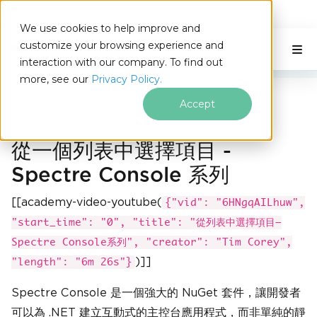
IRONSOFTWARE
We use cookies to help improve and
跳至頁尾內容
customize your browsing experience and
C# Application
本頁內容
interaction with our company. To find out
more, see our
Privacy Policy.
Iron Software
Spectre Console 選擇清單
Accept
從一個列表中選擇項目 -
Spectre Console 系列
[[academy-video-youtube(
{"vid": "6HNgqAILhuw",
"start_time": "0", "title": "從列表中選擇項目—
Spectre Console系列", "creator": "Tim Corey",
)]]
"length": "6m 26s"}
Spectre Console 是一個強大的 NuGet 套件，讓開發者
可以為 .NET 建立互動式的主控台應用程式，而非單純的靜