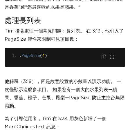
是香蕉"或"您最喜歡的水果是蘋果。"
處理長列表
Tim 接著處理一個常見問題：長列表。 在 3:13，他引入了
PageSize 屬性來限制可見項目數：
.
PageSize
(
4
)
他解釋（3:19），四是故意設置的小數量以演示功能。 一
次僅顯示這麼多項目。 如果您有一個大的水果列表—蘋
果、香蕉、橙子、芒果、鳳梨—PageSize 防止主控台無限
滾動。
為了引導使用者，Tim 在 3:34 用灰色新增了一個
MoreChoicesText 訊息：