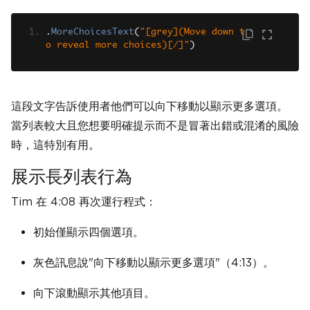
.
MoreChoicesText
(
"[grey](Move down t
o reveal more choices)[/]"
)
這段文字告訴使用者他們可以向下移動以顯示更多選項。
當列表較大且您想要明確提示而不是冒著出錯或混淆的風險
時，這特別有用。
展示長列表行為
Tim 在 4:08 再次運行程式：
初始僅顯示四個選項。
灰色訊息說"向下移動以顯示更多選項"（4:13）。
向下滾動顯示其他項目。