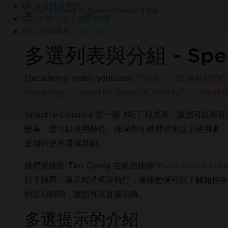
C#資料庫整合
Iron Software
Spectre Console 多選組
C# 和 .NET 的新功能
C# 腳本與 .NET CLI
多選列表與分組 - Spect
[[academy-video-youtube(
{"vid": "VIUANifUTWI
Groupings - Spectre Console Series", "creato
Spectre Console 是一個 .NET 程式庫，讓
24/5在線
螢幕，您可以使用顏色、佈局和互動選項來提示使用者。
需要協助嗎？
我們的銷售團隊很樂意為您效勞。
是如何使用選擇群組。
試用Enterprise版
我們將按照 Tim Corey 在他的视频"
Multi-Select List
行了解釋、展示程式碼並執行，這樣您便可以了解如何在
的近似時間，讓您可以直接跳轉。
多選提示的介紹