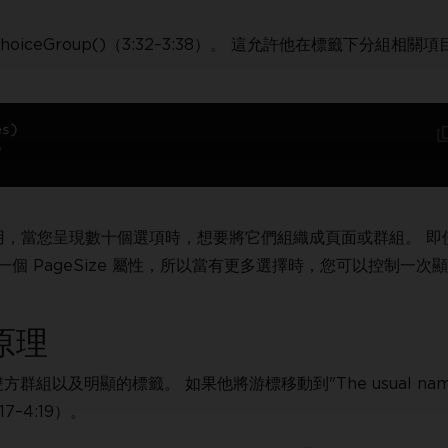
ChoiceGroup()（3:32–3:38）。 這允許他在標籤下分組相關
es
)
)
用，當您呈現數十個選項時，想要將它們組織成頁面或群組。 即
還有一個 PageSize 屬性，所以當有更多選擇時，您可以控制一次
原理
方群組以及明顯的標籤。 如果他將游標移動到"The usual nam
–4:19）。