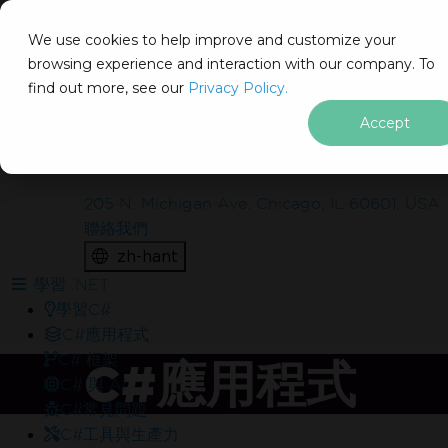
IRON
SOFTWARE
We use cookies to help improve and customize your
產品
browsing experience and interaction with our company. To
find out more, see our
企業
Privacy Policy.
解決方案
Accept
想免費將 IronSuite 部署到實際
資源
關於我們
案中嗎？
205 N. Michigan Ave. Chicago, IL 60601, USA
聯絡我們
包含什麼？
zh-hant
在生產環境中無水印測試
跳至頁尾內容
學習 .NET
30 天完整功能產品
學習C#
試用期間24/5技術支援
C#應用程式
C# 框架
C#應用程式
C# 與 AI
C#常見問題
C#工具與生產力