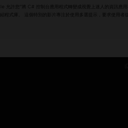
onsole 允許您"將 C# 控制台應用程式轉變成視覺上迷人的資訊應
步介紹程式庫。 這個特別的影片專注於使用多選提示，要求使用者