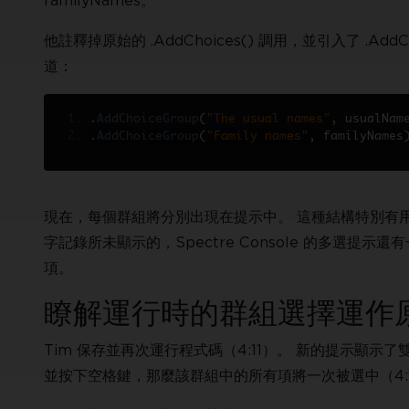
familyNames。
他註釋掉原始的 .AddChoices() 調用，並引入了 .Add
道：
.
AddChoiceGroup
(
"The usual names"
,
 usualNam
.
AddChoiceGroup
(
"Family names"
,
 familyNames
現在，每個群組將分別出現在提示中。 這種結構特別有
字記錄所未顯示的，Spectre Console 的多選提示
項。
瞭解運行時的群組選擇運作
Tim 保存並再次運行程式碼（4:11）。 新的提示顯示了雙
並按下空格鍵，那麼該群組中的所有項將一次被選中（4:17