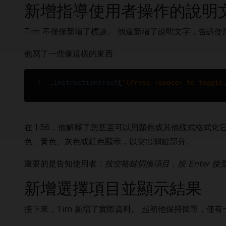
新增指導使用者操作的說明
Tim 不僅僅新增了標題。 他還新增了說明文字，告訴使
他寫了一些像這樣的東西:
.
InstructionsText
(
"(Press <space> to toggle
在 1:56，他解釋了您甚至可以用顏色或其他樣式格式化它—
色、黃色、灰色或紅色顯示，以突出關鍵部分。
重要的是告知使用者：
按空格鍵切換項目，按 Enter 
新增選擇項目並顯示結果
接下來，Tim 新增了實際資料。 起初他保持簡單，僅有一個列表。他