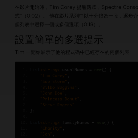
在影片開始時，Tim Corey 提醒觀眾，Spectre C
式"（0:02）。 他在影片系列中以十分鐘為一段，逐
個列表中選擇一個或多個選項（0:18）。
設置簡單的多選提示
Tim 一開始展示了他的程式碼中已經存在的兩個列表:
List
<string>
 usualNames 
=
new
()
{
"Tim Corey"
,
"Sue Storm"
,
"Bilbo Baggins"
,
"John Doe"
,
"Princess Donut"
,
"Steve Rogers"
};
List
<string>
 familyNames 
=
new
()
{
"Charity"
,
"Jon"
,