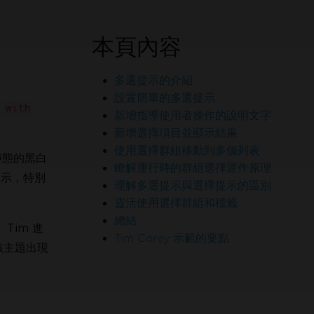
本頁內容
多選提示的介紹
設置簡單的多選提示
 with
新增指導使用者操作的說明文字
新增選擇項目並顯示結果
使用選擇群組移動到多個列表
代靜態的黑白
瞭解運行時的群組選擇運作原理
提示，特別
理解多選提示與選擇提示的區別
靈活使用選擇群組和標籤
F 的工程師行列
總結
Tim 進
Tim Corey 示範的要點
該主題出現