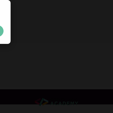
立即免費取得
30 天試用金
專
無任何限制。100% 解鎖。無需信用卡。
Your trial license wil
無需信用卡或建立帳號
無任何限制。100% 解鎖。無需