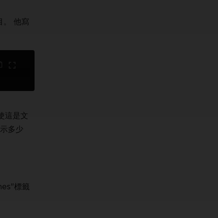
項目。 他寫
使這是文
顯示多少
es"標籤