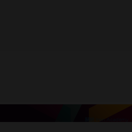
鑰
。
l be sent to this address
關於 Iron Academy
信用卡。