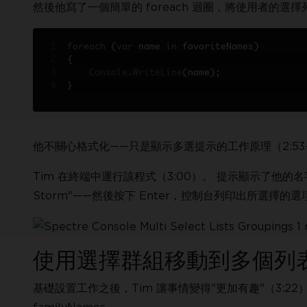
然後他寫了一個簡單的 foreach 迴圈，將使用者的選擇列
foreach
(
var
 name 
in
 favoriteNames
)
{
Console
.
WriteLine
(
name
);
}
他不關心格式化——只是顯示多選提示的工作原理（2:53–
Tim 在終端中運行該程式（3:00）。 提示顯示了他的名字列
Storm"——然後按下 Enter，控制台列印出所選擇的選
使用選擇群組移動到多個列
基礎設置工作之後，Tim 讓事情變得"更加有趣"（3:22）