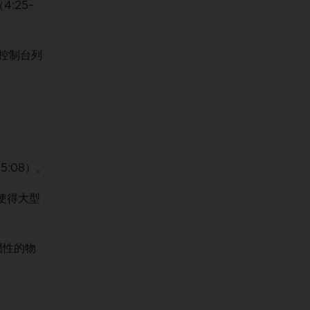
:25–
，控制台列
。
:08）。
使得大型
 屬性的物