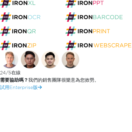
C#資料庫整合
Iron Software
第25課 - 錯誤處理
C# 和 .NET 的新功能
C# 腳本與 .NET CLI
簡介: 在C# Windo
理
[[academy-video-youtube(
{"vid": "uFz51uX8RLY
Lesson 25 - Error Handling", "creator": "Tim
24/5在線
需要協助嗎？
我們的銷售團隊很樂意為您效勞。
在"C# App From Start to Finish"系列的第
試用Enterprise版
Forms應用程式中的錯誤處理
。 Tim說明錯誤處理不僅
應無效的輸入、意外情況和使用者錯誤。
在這堂課中，Tim通過真實的範例展示了早先系列中建立的T
處理，我們獲得了更深刻、更實際的理解，了解何時該讓
者。 讓我們按步就班地直接從影片中詳細觀看Tim的講