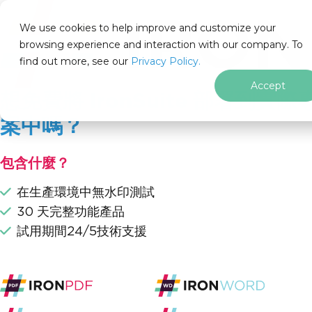
IRON
SOFTWARE
We use cookies to help improve and customize your
產品
browsing experience and interaction with our company. To
find out more, see our
企業
Privacy Policy.
解決方案
Accept
想免費將 IronSuite 部署到實際
資源
關於我們
案中嗎？
205 N. Michigan Ave. Chicago, IL 60601, USA
聯絡我們
包含什麼？
zh-hant
在生產環境中無水印測試
跳至頁尾內容
學習 .NET
30 天完整功能產品
學習C#
試用期間24/5技術支援
C#應用程式
C# 框架
C#應用程式
C# 與 AI
C#常見問題
C#工具與生產力