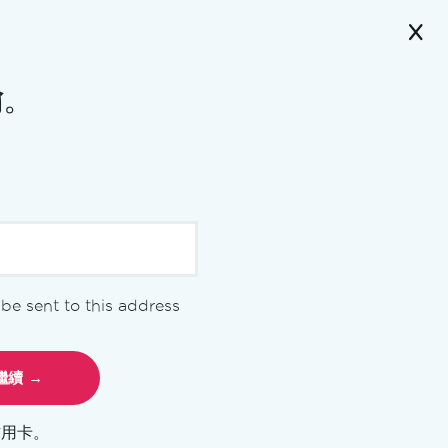
鑰
。
l be sent to this address
關於 Iron Academy
信用卡。