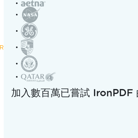
ws Forms應用程式中的錯
", "start_time": "0", "title": "C# App Start To Fi
)]]
 Corey", "length": "23m 09s"}
25課，Tim Corey集中討論了一個重要但經常被誤解的主題：
在C# Win
加入數百萬已嘗試 IronPD
僅是到處丟出try-catch區塊，而是關於有意識地設計您的應用
ournament Viewer表單。 通過觀看錯誤如何發生以及它
應用程式失敗，何時該停止執行，以及何時該用有意義的反饋來
解。