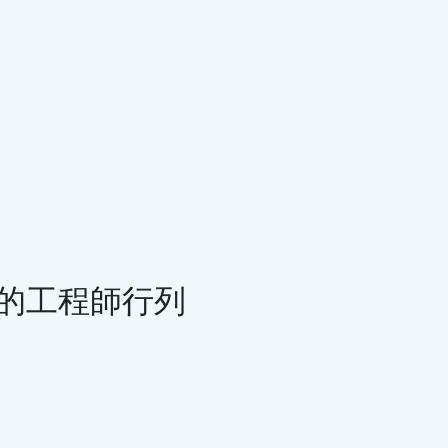
本頁內容
誤處
理解問題：未處理的例外
為什麼統一的Try-Catch區塊是一個
壞主意
在UI層中的有針對性的Try-Catch
nish
使用MessageBox改進使用者反饋
永遠不要相信使用者：輸入驗證
從布林驗證到描述性錯誤
dows
使用Else-If Chains修復邏輯錯誤
F 的工程師行列
程式如何回
錯誤處理不僅僅是Try-Catch
錯誤處理應該在哪裡運行
對錯誤處理的最終思考
們應該如何
引導使用