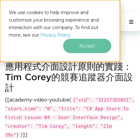
IRONSOFTWARE
We use cookies to help improve and
跳至頁尾內容
customize your browsing experience and
C# Application
本頁內容
interaction with our company. To find out
more, see our
Privacy Policy.
Iron Software
課程04 - UI 設計
Accept
應用程式介面設計原則的實踐：
Tim Corey的競賽追蹤器介面設
計
[[academy-video-youtube(
{"vid": "3I21T3DSN5I",
"start_time": "0", "title": "C# App Start To
Finish Lesson 04 - User Interface Design",
"creator": "Tim Corey", "length": "21m
)]]
39s"}