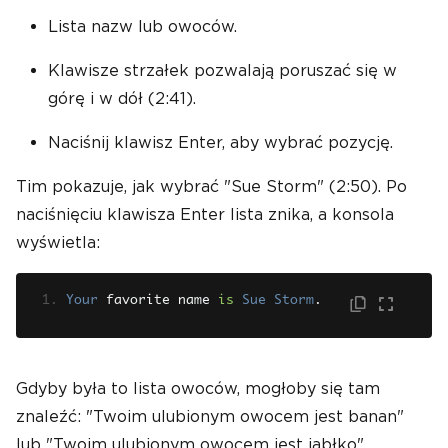
Lista nazw lub owoców.
Klawisze strzałek pozwalają poruszać się w
górę i w dół (2:41).
Naciśnij klawisz Enter, aby wybrać pozycję.
Tim pokazuje, jak wybrać "Sue Storm" (2:50). Po
naciśnięciu klawisza Enter lista znika, a konsola
wyświetla:
Your
 favorite name 
is
Sue
Storm
.
Gdyby była to lista owoców, mogłoby się tam
znaleźć: "Twoim ulubionym owocem jest banan"
lub "Twoim ulubionym owocem jest jabłko".