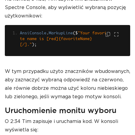
Spectre Console, aby wyświetlić wybraną pozycję
użytkownikowi:
AnsiConsole
.
MarkupLine
(
$
"Your favori
te name is [red]{favoriteName}
[/]."
);
W tym przypadku użyto znaczników wbudowanych,
aby zaznaczyć wybraną odpowiedź na czerwono,
ale równie dobrze można użyć koloru niebieskiego
lub zielonego, jeśli wymaga tego motyw konsoli.
Uruchomienie monitu wyboru
O 2:34 Tim zapisuje i uruchamia kod. W konsoli
wyświetla się: