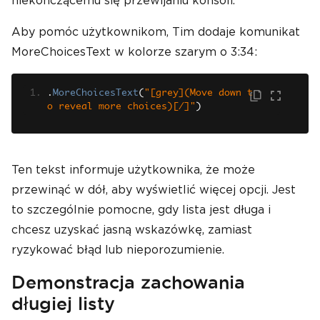
niekończącemu się przewijaniu konsoli.
Aby pomóc użytkownikom, Tim dodaje komunikat
MoreChoicesText w kolorze szarym o 3:34:
.
MoreChoicesText
(
"[grey](Move down t
o reveal more choices)[/]"
)
Ten tekst informuje użytkownika, że może
przewinąć w dół, aby wyświetlić więcej opcji. Jest
to szczególnie pomocne, gdy lista jest długa i
chcesz uzyskać jasną wskazówkę, zamiast
ryzykować błąd lub nieporozumienie.
Demonstracja zachowania
długiej listy