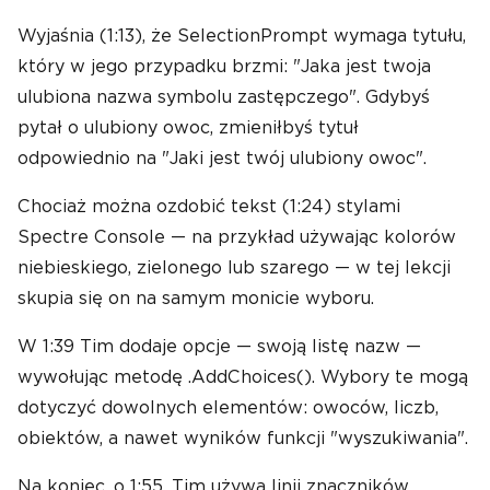
Wyjaśnia (1:13), że SelectionPrompt wymaga tytułu,
który w jego przypadku brzmi: "Jaka jest twoja
ulubiona nazwa symbolu zastępczego". Gdybyś
pytał o ulubiony owoc, zmieniłbyś tytuł
odpowiednio na "Jaki jest twój ulubiony owoc".
Chociaż można ozdobić tekst (1:24) stylami
Spectre Console — na przykład używając kolorów
niebieskiego, zielonego lub szarego — w tej lekcji
skupia się on na samym monicie wyboru.
W 1:39 Tim dodaje opcje — swoją listę nazw —
wywołując metodę .AddChoices(). Wybory te mogą
dotyczyć dowolnych elementów: owoców, liczb,
obiektów, a nawet wyników funkcji "wyszukiwania".
Na koniec, o 1:55, Tim używa linii znaczników