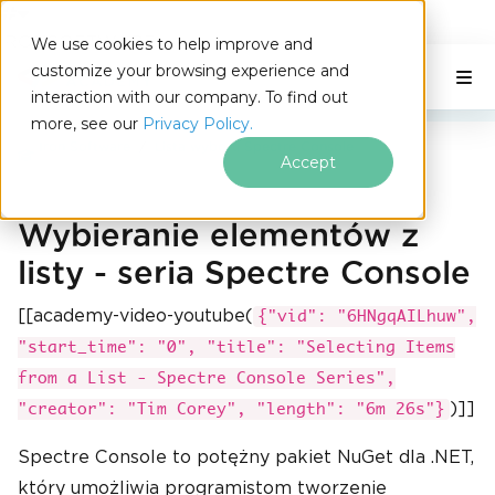
IRONSOFTWARE
We use cookies to help improve and
Przejdź do treści stopki
customize your browsing experience and
C# Application
Na tej stronie
interaction with our company. To find out
more, see our
Privacy Policy.
Iron Software
Lista wyboru Spectre Console
Accept
Wybieranie elementów z
listy - seria Spectre Console
[[academy-video-youtube(
{"vid": "6HNgqAILhuw",
"start_time": "0", "title": "Selecting Items
from a List - Spectre Console Series",
)]]
"creator": "Tim Corey", "length": "6m 26s"}
Spectre Console to potężny pakiet NuGet dla .NET,
który umożliwia programistom tworzenie