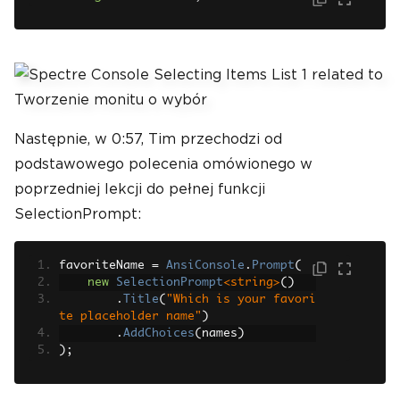
Następnie, w 0:57, Tim przechodzi od
podstawowego polecenia omówionego w
poprzedniej lekcji do pełnej funkcji
SelectionPrompt:
favoriteName 
=
AnsiConsole
.
Prompt
(
new
SelectionPrompt
<string>
()
.
Title
(
"Which is your favori
te placeholder name"
)
.
AddChoices
(
names
)
);