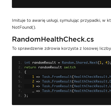
Imituje to awarię usługi, symulując przypadki, 
NotFound().
RandomHealthCheck.cs
To sprawdzenie zdrowia korzysta z losowej liczby
int
 randomResult 
=
Random
.
Shared
.
Next
(
1
,
4
)
return
 randomResult 
switch
{
1
=>
Task
.
FromResult
(
HealthCheckResult
.
2
=>
Task
.
FromResult
(
HealthCheckResult
.
3
=>
Task
.
FromResult
(
HealthCheckResult
.
    _ 
=>
Task
.
FromResult
(
HealthCheckResult
.
};