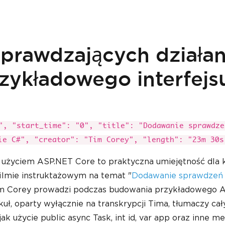
prawdzających działan
zykładowego interfejs
", "start_time": "0", "title": "Dodawanie sprawdze
ie C#", "creator": "Tim Corey", "length": "23m 30s
 użyciem ASP.NET Core to praktyczna umiejętność dla
lmie instruktażowym na temat "
Dodawanie sprawdzeń 
im Corey prowadzi podczas budowania przykładowego A
ł, oparty wyłącznie na transkrypcji Tima, tłumaczy cał
ak użycie public async Task, int id, var app oraz inne m