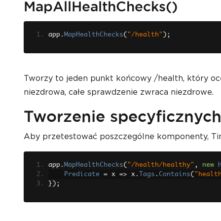
MapAllHealthChecks()
app
.
MapHealthChecks
(
"/health"
);
Tworzy to jeden punkt końcowy /health, który ocen
niezdrowa, całe sprawdzenie zwraca niezdrowe.
Tworzenie specyficznyc
Aby przetestować poszczególne komponenty, Tim
app
.
MapHealthChecks
(
"/health/healthy"
,
new
Predicate
=
 x 
=>
 x
.
Tags
.
Contains
(
"healt
});