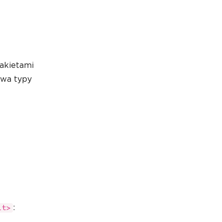
pakietami
dwa typy
:
lt>