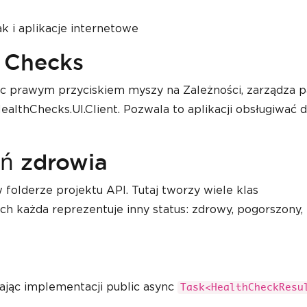
k i aplikacje internetowe
h Checks
jąc prawym przyciskiem myszy na Zależności, zarządza 
ealthChecks.UI.Client. Pozwala to aplikacji obsługiwać 
eń zdrowia
folderze projektu API. Tutaj tworzy wiele klas
ch każda reprezentuje inny status: zdrowy, pogorszony,
ając implementacji public async
Task<HealthCheckResu