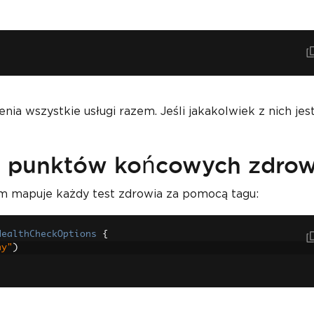
ia wszystkie usługi razem. Jeśli jakakolwiek z nich jes
h punktów końcowych zdrow
 mapuje każdy test zdrowia za pomocą tagu:
HealthCheckOptions
{
hy"
)