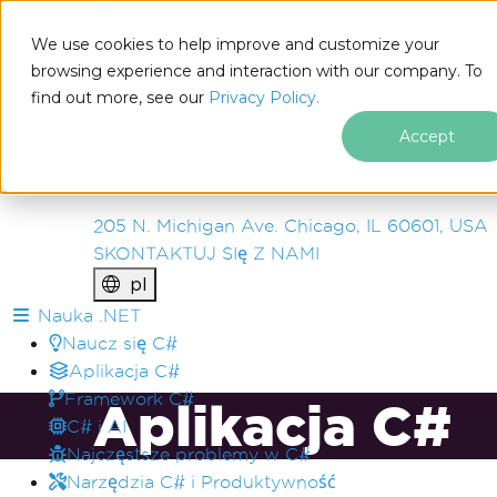
IRON
SOFTWARE
We use cookies to help improve and customize your
PRODUKTY
browsing experience and interaction with our company. To
find out more, see our
ENTERPRISE
Privacy Policy.
ROZWIĄZANIA
Accept
ZASOBY
O NAS
205 N. Michigan Ave. Chicago, IL 60601, USA
SKONTAKTUJ SIę Z NAMI
pl
Przejdź do treści stopki
Nauka .NET
Naucz się C#
Aplikacja C#
Framework C#
Aplikacja C#
C# i AI
Najczęstsze problemy w C#
Narzędzia C# i Produktywność