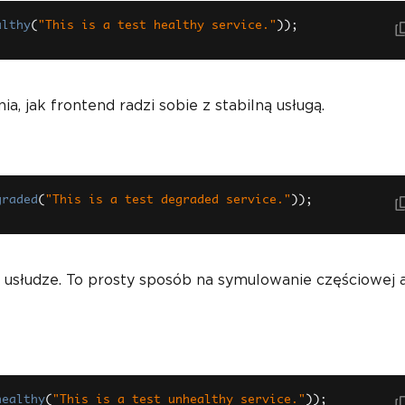
althy
(
"This is a test healthy service."
));
, jak frontend radzi sobie z stabilną usługą.
graded
(
"This is a test degraded service."
));
słudze. To prosty sposób na symulowanie częściowej a
healthy
(
"This is a test unhealthy service."
));