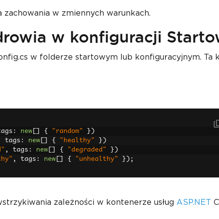
nia zachowania w zmiennych warunkach.
rowia w konfiguracji Starto
fig.cs w folderze startowym lub konfiguracyjnym. Ta k
tags
:
new
[]
{
"random"
})
,
 tags
:
new
[]
{
"healthy"
})
d"
,
 tags
:
new
[]
{
"degraded"
})
thy"
,
 tags
:
new
[]
{
"unhealthy"
});
wstrzykiwania zależności w kontenerze usług
ASP.NET
C