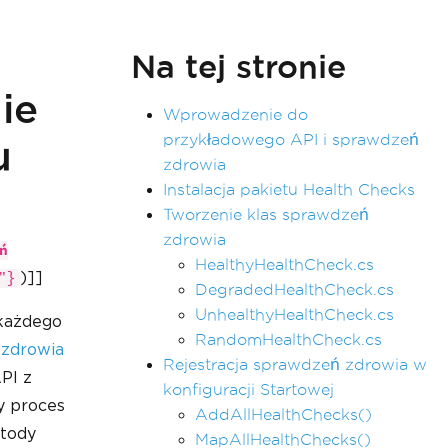
Na tej stronie
ie
Wprowadzenie do
przykładowego API i sprawdzeń
u
zdrowia
Instalacja pakietu Health Checks
Tworzenie klas sprawdzeń
zdrowia
ń
HealthyHealthCheck.cs
)]]
"}
DegradedHealthCheck.cs
UnhealthyHealthCheck.cs
 każdego
RandomHealthCheck.cs
zdrowia
Rejestracja sprawdzeń zdrowia w
PI z
konfiguracji Startowej
y proces
AddAllHealthChecks()
etody
MapAllHealthChecks()