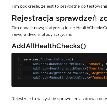
Tim podkreśla, że jest to przydatne do testowa
Rejestracja sprawdzeń zd
Tim dodaje nową statyczną klasę HealthChecksCon
zawiera dwie metody statyczne:
AddAllHealthChecks()
services
.
AddHealthChecks
()
.
AddCheck
<
RandomHealthCheck
>(
"random"
,
 
.
AddCheck
<
HealthyHealthCheck
>(
"healthy"
.
AddCheck
<
DegradedHealthCheck
>(
"degrade
.
AddCheck
<
UnhealthyHealthCheck
>(
"unheal
Rejestruje to wszystkie sprawdzenia zdrowia do 