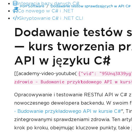
Integracja bazy danych C#
Iron Software
Dodawanie testów sprawdzających w API C#
Co nowego w C# i .NET
Skryptowanie C# i .NET CLI
Dodawanie testów s
— kurs tworzenia pr
API w języku C#
[[academy-video-youtube(
{"vid": "95Unq3X39yg
zdrowia - Budowanie przykładowego API w kurs
Opracowywanie i testowanie RESTful API w C# z
nowoczesnego dewelopera backendu. W swoim fi
- Budowanie przykładowego API w kursie C#
", T
zintegrowanymi sprawdzeniami zdrowia. Ten artyku
krok po kroku, obejmując kluczowe punkty, takie j