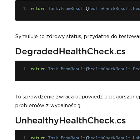
return
Task
.
FromResult
(
HealthCheckResult
.
He
Symuluje to zdrowy status, przydatne do testowania
DegradedHealthCheck.cs
return
Task
.
FromResult
(
HealthCheckResult
.
De
To sprawdzenie zwraca odpowiedź o pogorszonej u
problemów z wydajnością.
UnhealthyHealthCheck.cs
return
Task
.
FromResult
(
HealthCheckResult
.
Un