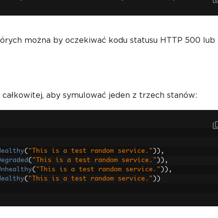
w których można by oczekiwać kodu statusu HTTP 500 lub
 całkowitej, aby symulować jeden z trzech stanów:
;
Healthy
(
"This is a test random service."
)),
Degraded
(
"This is a test random service."
)),
Unhealthy
(
"This is a test random service."
)),
Healthy
(
"This is a test random service."
))