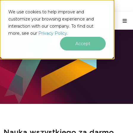
IRONSOFTWARE
We use cookies to help improve and
Przejdź do treści stopki
Naucz się C#
customize your browsing experience and
interaction with our company. To find out
more, see our
Privacy Policy.
Accept
Nauka wszystkiego za darmo