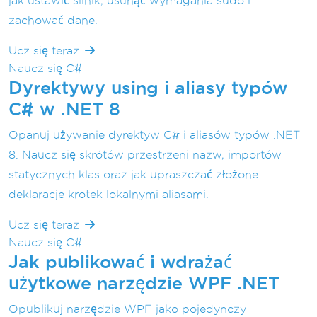
jak ustawić silnik, usunąć wymagania sudo i
zachować dane.
Ucz się teraz
Naucz się C#
Dyrektywy using i aliasy typów
C# w .NET 8
Opanuj używanie dyrektyw C# i aliasów typów .NET
8. Naucz się skrótów przestrzeni nazw, importów
statycznych klas oraz jak upraszczać złożone
deklaracje krotek lokalnymi aliasami.
Ucz się teraz
Naucz się C#
Jak publikować i wdrażać
użytkowe narzędzie WPF .NET
Opublikuj narzędzie WPF jako pojedynczy