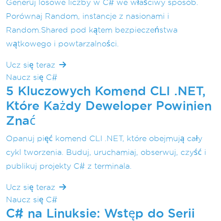
Generuj losowe liczby w C# we właściwy sposób.
Porównaj Random, instancje z nasionami i
Random.Shared pod kątem bezpieczeństwa
wątkowego i powtarzalności.
Ucz się teraz
Naucz się C#
5 Kluczowych Komend CLI .NET,
Które Każdy Deweloper Powinien
Znać
Opanuj pięć komend CLI .NET, które obejmują cały
cykl tworzenia. Buduj, uruchamiaj, obserwuj, czyść i
publikuj projekty C# z terminala.
Ucz się teraz
Naucz się C#
C# na Linuksie: Wstęp do Serii