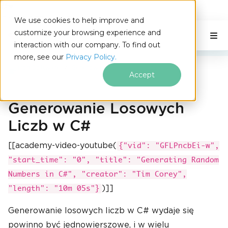
IRONSOFTWARE
We use cookies to help improve and
Przejdź do treści stopki
customize your browsing experience and
C# Application
Na tej stronie
interaction with our company. To find out
more, see our
Privacy Policy.
Iron Software
Generowanie Losowych Liczb w C#
Accept
Generowanie Losowych
Liczb w C#
[[academy-video-youtube(
{"vid": "GFLPncbEi-w",
"start_time": "0", "title": "Generating Random
Numbers in C#", "creator": "Tim Corey",
)]]
"length": "10m 05s"}
Generowanie losowych liczb w C# wydaje się
powinno być jednowierszowe, i w wielu