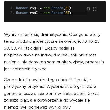
Random
 rng1 
=
new
Random
(
25
);
Random
 rng2 
=
new
Random
(
25
);
Wynik zmienia się dramatycznie. Oba generatory
teraz produkują identyczne sekwencje: 79, 16, 25,
90, 50, 41 i tak dalej. Liczby nadal są
nieprzewidywalne indywidualnie, jeśli nie znasz
nasienia, ale dany ten sam punkt wyjścia, progresja
jest deterministyczna.
Czemu ktoś powinien tego chcieć? Tim daje
praktyczny przykład. Wyobraź sobie grę, która
generuje losowe zdarzenia w trakcie sesji. Gracz
zgłasza błąd, ale odtworzenie go wydaje się
niemożliwe, ponieważ wyniki były