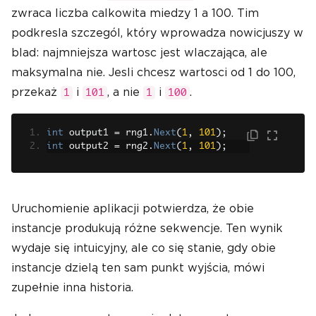
zwraca liczba calkowita miedzy 1 a 100. Tim
podkresla szczegól, który wprowadza nowicjuszy w
blad: najmniejsza wartosc jest wlaczająca, ale
maksymalna nie. Jesli chcesz wartosci od 1 do 100,
przekaż
i
, a nie
i
.
1
101
1
100
int
 output1 
=
 rng1
.
Next
(
1
,
101
);
int
 output2 
=
 rng2
.
Next
(
1
,
101
);
Uruchomienie aplikacji potwierdza, że obie
instancje produkują różne sekwencje. Ten wynik
wydaje się intuicyjny, ale co się stanie, gdy obie
instancje dzielą ten sam punkt wyjścia, mówi
zupełnie inna historia.