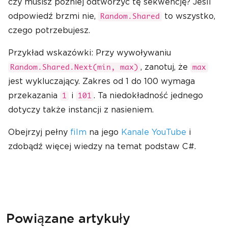
czy musisz później odtworzyć tę sekwencję? Jeśli
odpowiedź brzmi nie,
to wszystko,
Random.Shared
czego potrzebujesz.
Przykład wskazówki: Przy wywoływaniu
, zanotuj, że
Random.Shared.Next(min, max)
max
jest wykluczający. Zakres od 1 do 100 wymaga
przekazania
i
. Ta niedokładność jednego
1
101
dotyczy także instancji z nasieniem.
Obejrzyj pełny
film
na jego
Kanale YouTube
i
zdobądź więcej wiedzy na temat podstaw C#.
Powiązane artykuły