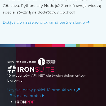
C#, Java, Python, czy Node.js? Zamień swoją wiedzę
specjalistyczną na dodatkowy dochód!
Dołącz do naszego programu partnerskiego
10 produktów API .NET
dla twoich dokumentów
biurowych
Uzyskaj pełny pakiet 10 produktów
Bezpłatna próba
Linki do produktów