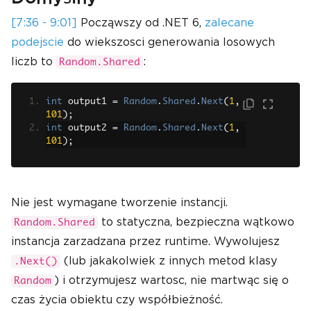
[7:36 - 9:01]
Począwszy od .NET 6,
zalecane
podejscie
do wiekszosci generowania losowych
liczb to
:
Random.Shared
int
 output1 
=
Random
.
Shared
.
Next
(
1
,
101
);
int
 output2 
=
Random
.
Shared
.
Next
(
1
,
101
);
Nie jest wymagane tworzenie instancji.
to statyczna, bezpieczna wątkowo
Random.Shared
instancja zarzadzana przez runtime. Wywolujesz
(lub jakakolwiek z innych metod klasy
.Next()
) i otrzymujesz wartosc, nie martwąc się o
Random
czas życia obiektu czy współbieżność.