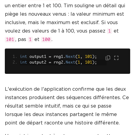
un entier entre 1 et 100. Tim souligne un détail qui
piège les nouveaux venus : la valeur minimum est
inclusive, mais le maximum est exclusif. Si vous
voulez des valeurs de 1 à 100, vous passez
et
1
, pas
et
.
101
1
100
int
 output1 
=
 rng1
.
Next
(
1
,
101
);
int
 output2 
=
 rng2
.
Next
(
1
,
101
);
L'exécution de l'application confirme que les deux
instances produisent des séquences différentes. Ce
résultat semble intuitif, mais ce qui se passe
lorsque les deux instances partagent le même
point de départ raconte une histoire différente.