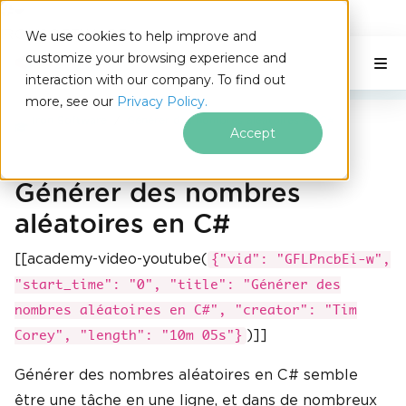
IRONSOFTWARE
We use cookies to help improve and
Passer au contenu du pied de page
customize your browsing experience and
C# Application
Sur cette page
interaction with our company. To find out
more, see our
Privacy Policy.
Iron Software
Générer des nombres aléatoires en C#
Accept
Générer des nombres
aléatoires en C#
[[academy-video-youtube(
{"vid": "GFLPncbEi-w",
"start_time": "0", "title": "Générer des
nombres aléatoires en C#", "creator": "Tim
)]]
Corey", "length": "10m 05s"}
Générer des nombres aléatoires en C# semble
être une tâche en une ligne, et dans de nombreux