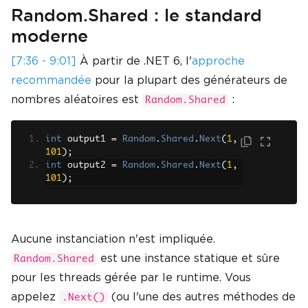
Random.Shared : le standard
moderne
[7:36 - 9:01]
À partir de .NET 6, l'
approche
recommandée
pour la plupart des générateurs de
nombres aléatoires est
:
Random.Shared
int
 output1 
=
Random
.
Shared
.
Next
(
1
,
101
);
int
 output2 
=
Random
.
Shared
.
Next
(
1
,
101
);
Aucune instanciation n'est impliquée.
est une instance statique et sûre
Random.Shared
pour les threads gérée par le runtime. Vous
appelez
(ou l'une des autres méthodes de
.Next()