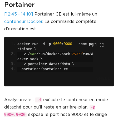
Portainer
[12:45 - 14:10]
Portainer CE est lui-même un
conteneur Docker
. La commande complète
d'exécution est :
docker run 
-
d 
-
p 
9000
:
9000
--
name po
rtainer \
-
v 
/
var
/
run
/
docker
.
sock
:
/var/
run
/
d
ocker
.
sock \
-
v portainer_data
:/
data \
  portainer
/
portainer
-
ce
SHELL
Analysons-le :
exécute le conteneur en mode
-d
détaché pour qu'il reste en arrière-plan.
-p
expose le port hôte 9000 et le dirige
9000:9000