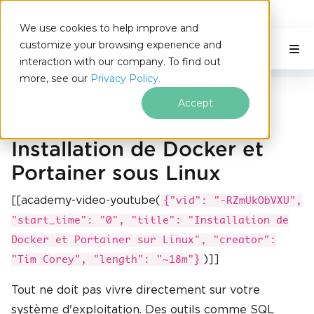
IRONSOFTWARE
We use cookies to help improve and
Passer au contenu du pied de page
customize your browsing experience and
C# Application
Sur cette page
interaction with our company. To find out
more, see our
Privacy Policy.
Iron Software
Installer Docker et Portainer
Accept
Installation de Docker et
Portainer sous Linux
[[academy-video-youtube(
{"vid": "-RZmUkObVXU",
"start_time": "0", "title": "Installation de
Docker et Portainer sur Linux", "creator":
)]]
"Tim Corey", "length": "~18m"}
Tout ne doit pas vivre directement sur votre
système d'exploitation. Des outils comme SQL