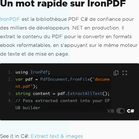
Un mot rapide sur IronPDF
IronPDF
est la bibliothèque PDF C# de confiance pour
des milliers de développeurs .NET en production. Il
extrait le contenu du PDF pour le convertir en formats
ebook reformatables, en s'appuyant sur le même moteur
de texte et de mise en page.
using 
IronPdf
;
var
 pdf 
=
PdfDocument
.
FromFile
(
"docume
nt.pdf"
);
string
 content 
=
 pdf
.
ExtractAllText
();
// Pass extracted content into your EP
UB builder
VB
C#
See it in C#:
Extract text & images