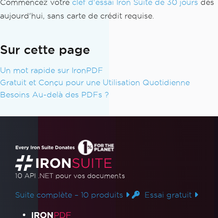
Commencez votre
clef d'essai Iron Suite de 30 jours
dès
aujourd'hui, sans carte de crédit requise.
Sur cette page
Un mot rapide sur IronPDF
Gratuit et Conçu pour une Utilisation Quotidienne
Besoins Au-delà des PDFs ?
10 API .NET
pour vos documents
Suite complète – 10 produits
Essai gratuit
Liens des produits