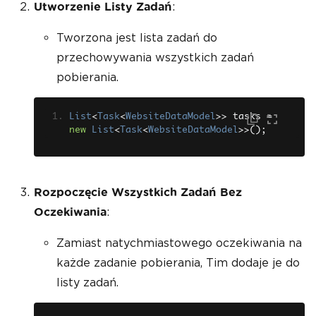
:
Utworzenie Listy Zadań
Tworzona jest lista zadań do
przechowywania wszystkich zadań
pobierania.
List
<
Task
<
WebsiteDataModel
>>
 tasks 
=
new
List
<
Task
<
WebsiteDataModel
>>();
Rozpoczęcie Wszystkich Zadań Bez
:
Oczekiwania
Zamiast natychmiastowego oczekiwania na
każde zadanie pobierania, Tim dodaje je do
listy zadań.