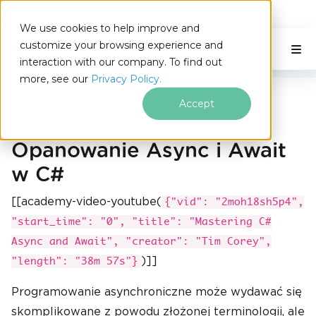
IRONSOFTWARE
We use cookies to help improve and
Przejdź do treści stopki
customize your browsing experience and
C# Application
Na tej stronie
interaction with our company. To find out
more, see our
Privacy Policy.
Iron Software
C# Async & Await
Accept
Opanowanie Async i Await
w C#
[[academy-video-youtube(
{"vid": "2moh18sh5p4",
"start_time": "0", "title": "Mastering C#
Async and Await", "creator": "Tim Corey",
)]]
"length": "38m 57s"}
Programowanie asynchroniczne może wydawać się
skomplikowane z powodu złożonej terminologii, ale