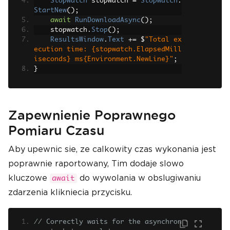
Stopwatch
 stopwatch 
=
Stopwatch
.
StartNew
();
await
RunDownloadAsync
();
    stopwatch
.
Stop
();
ResultsWindow
.
Text
+=
 $
"Total ex
ecution time: {stopwatch.ElapsedMill
iseconds} ms{Environment.NewLine}"
;
}
Zapewnienie Poprawnego
Pomiaru Czasu
Aby upewnic sie, ze calkowity czas wykonania jest
poprawnie raportowany, Tim dodaje slowo
kluczowe
do wywolania w obslugiwaniu
await
zdarzenia klikniecia przycisku.
// Correctly waits for the asynchron