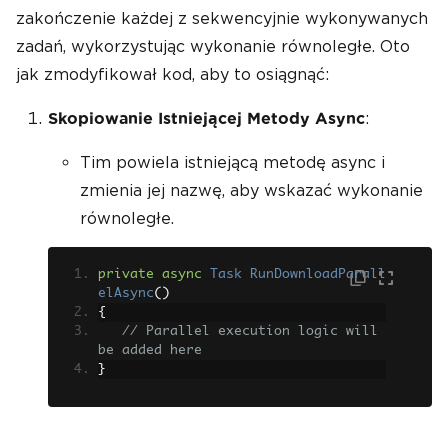
zakończenie każdej z sekwencyjnie wykonywanych
zadań, wykorzystując wykonanie równoległe. Oto
jak zmodyfikował kod, aby to osiągnąć:
:
Skopiowanie Istniejącej Metody Async
Tim powiela istniejącą metodę async i
zmienia jej nazwę, aby wskazać wykonanie
równoległe.
private
async
Task
RunDownloadParall
elAsync
()
{
// Parallel execution logic will 
be added here
}