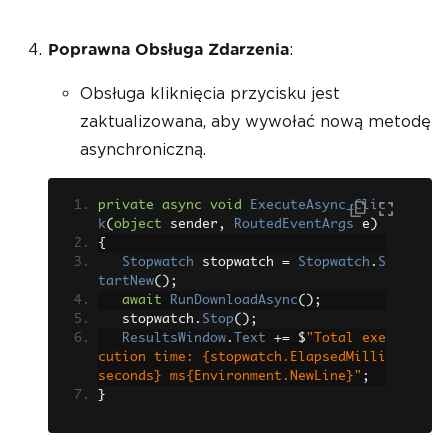
:
Poprawna Obsługa Zdarzenia
Obsługa kliknięcia przycisku jest
zaktualizowana, aby wywołać nową metodę
asynchroniczną.
private
async
void
ExecuteAsync_Clic
k
(
object
 sender
,
RoutedEventArgs
 e
)
{
Stopwatch
 stopwatch 
=
Stopwatch
.
S
tartNew
();
await
RunDownloadAsync
();
   stopwatch
.
Stop
();
ResultsWindow
.
Text
+=
 $
"Total exe
cution time: {stopwatch.ElapsedMilli
seconds} ms{Environment.NewLine}"
;
}