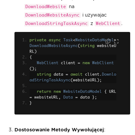
na
DownloadWebsite
i uzywajac
DownloadWebsiteAsync
z
.
DownloadStringTaskAsync
WebClient
private
async
Task
<
WebsiteDataModel
>
DownloadWebsiteAsync
(
string
 websiteU
RL
)
{
WebClient
 client 
=
new
WebClient
();
string
 data 
=
await
 client
.
Downlo
adStringTaskAsync
(
websiteURL
);
return
new
WebsiteDataModel
{
 URL 
=
 websiteURL
,
Data
=
 data 
};
}
:
Dostosowanie Metody Wywołującej