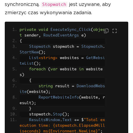
synchroniczną.
jest uzywane, aby
Stopwatch
zmierzyc czas wykonywania zadania.
private
void
ExecuteSync_Click
(
objec
t
 sender
,
RoutedEventArgs
 e
)
{
Stopwatch
 stopwatch 
=
Stopwatch
.
StartNew
();
List
<string>
 websites 
=
GetWebsi
teList
();
foreach
(
var
 website 
in
 website
s
)
{
string
 result 
=
DownloadWebs
ite
(
website
);
ReportWebsiteInfo
(
website
,
 r
esult
);
}
    stopwatch
.
Stop
();
ResultsWindow
.
Text
+=
 $
"Total ex
ecution time: {stopwatch.ElapsedMill
iseconds} ms{Environment.NewLine}"
;