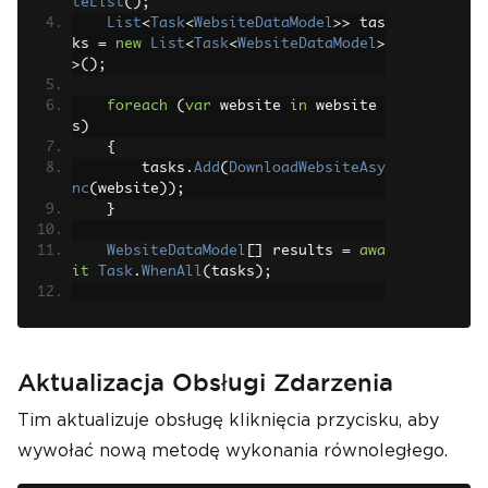
teList
();
List
<
Task
<
WebsiteDataModel
>>
 tas
ks 
=
new
List
<
Task
<
WebsiteDataModel
>
>();
foreach
(
var
 website 
in
 website
s
)
{
        tasks
.
Add
(
DownloadWebsiteAsy
nc
(
website
));
}
WebsiteDataModel
[]
 results 
=
awa
it
Task
.
WhenAll
(
tasks
);
foreach
(
var
 result 
in
 results
)
{
ReportWebsiteInfo
(
result
);
}
Aktualizacja Obsługi Zdarzenia
}
Tim aktualizuje obsługę kliknięcia przycisku, aby
wywołać nową metodę wykonania równoległego.