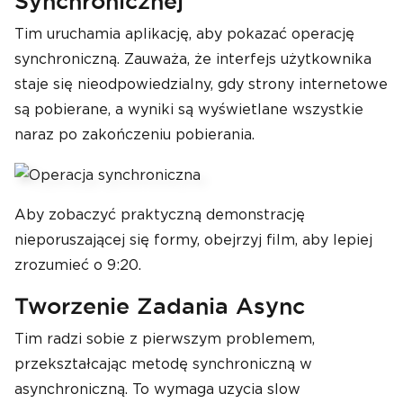
Synchronicznej
return
 client
.
DownloadString
(
web
siteURL
);
Tim uruchamia aplikację, aby pokazać operację
}
synchroniczną. Zauważa, że ​​interfejs użytkownika
private
void
ReportWebsiteInfo
(
strin
staje się nieodpowiedzialny, gdy strony internetowe
g
 website
,
string
 data
)
{
są pobierane, a wyniki są wyświetlane wszystkie
ResultsWindow
.
Text
+=
 $
"{websit
naraz po zakończeniu pobierania.
e}: {data.Length} characters{Environ
ment.NewLine}"
;
}
Aby zobaczyć praktyczną demonstrację
nieporuszającej się formy, obejrzyj film, aby lepiej
zrozumieć o 9:20.
Tworzenie Zadania Async
Tim radzi sobie z pierwszym problemem,
przekształcając metodę synchroniczną w
asynchroniczną. To wymaga uzycia slow