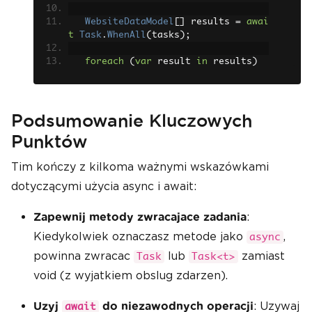
WebsiteDataModel
[]
 results 
=
awai
t
Task
.
WhenAll
(
tasks
);
foreach
(
var
 result 
in
 results
)
{
ReportWebsiteInfo
(
result
);
}
}
Podsumowanie Kluczowych
Punktów
Tim kończy z kilkoma ważnymi wskazówkami
dotyczącymi użycia async i await:
:
Zapewnij metody zwracajace zadania
Kiedykolwiek oznaczasz metode jako
,
async
powinna zwracac
lub
zamiast
Task
Task<t>
void (z wyjatkiem obslug zdarzen).
: Uzywaj
Uzyj
do niezawodnych operacji
await