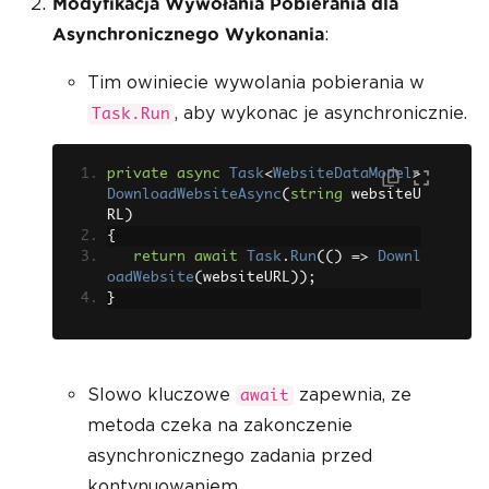
Modyfikacja Wywołania Pobierania dla
:
Asynchronicznego Wykonania
Tim owiniecie wywolania pobierania w
, aby wykonac je asynchronicznie.
Task.Run
private
async
Task
<
WebsiteDataModel
>
DownloadWebsiteAsync
(
string
 websiteU
RL
)
{
return
await
Task
.
Run
(()
=>
Downl
oadWebsite
(
websiteURL
));
}
Slowo kluczowe
zapewnia, ze
await
metoda czeka na zakonczenie
asynchronicznego zadania przed
kontynuowaniem.