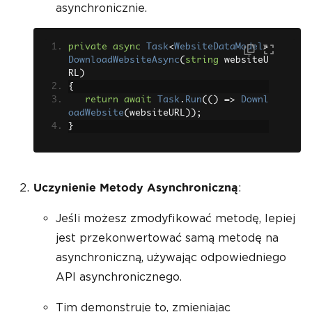
asynchronicznie.
private
async
Task
<
WebsiteDataModel
>
DownloadWebsiteAsync
(
string
 websiteU
RL
)
{
return
await
Task
.
Run
(()
=>
Downl
oadWebsite
(
websiteURL
));
}
:
Uczynienie Metody Asynchroniczną
Jeśli możesz zmodyfikować metodę, lepiej
jest przekonwertować samą metodę na
asynchroniczną, używając odpowiedniego
API asynchronicznego.
Tim demonstruje to, zmieniajac