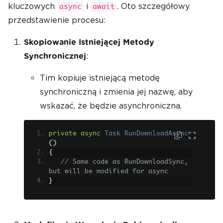
kluczowych
i
. Oto szczegółowy
async
await
przedstawienie procesu:
Skopiowanie Istniejącej Metody
:
Synchronicznej
Tim kopiuje istniejącą metodę
synchroniczną i zmienia jej nazwę, aby
wskazać, że będzie asynchroniczna.
private
async
Task
RunDownloadAsync
()
{
// Same code as RunDownloadSync, 
but will be modified for async
}