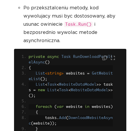
Po przeksztalceniu metody, kod
wywolujacy musi byc dostosowany, aby
usunac owiniecie
i
Task.Run()
bezposrednio wywolac metode
asynchroniczna.
private
async
Task
RunDownloadParall
elAsync
()
{
List
<string>
 websites 
=
GetWebsit
eList
();
List
<
Task
<
WebsiteDataModel
>>
 task
s 
=
new
List
<
Task
<
WebsiteDataModel
>>
();
foreach
(
var
 website 
in
 websites
)
{
       tasks
.
Add
(
DownloadWebsiteAsyn
c
(
website
));
}