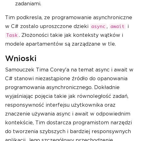
zadaniami.
Tim podkresla, ze programowanie asynchroniczne
w C# zostalo uproszczone dzieki
,
i
async
await
. Złożoności takie jak konteksty wątków i
Task
modele apartamentów są zarządzane w tle.
Wnioski
Samouczek Tima Corey'a na temat async i await w
C# stanowi niezastąpione źródło do opanowania
programowania asynchronicznego. Dokładnie
wyjaśniając pojęcia takie jak równoległość zadań,
responsywność interfejsu użytkownika oraz
znaczenie używania async i await w odpowiednim
kontekście, Tim dostarcza programistom narzędzi
do tworzenia szybszych i bardziej responsywnych
aplikacji. Jego szczegółowy przechodzenie