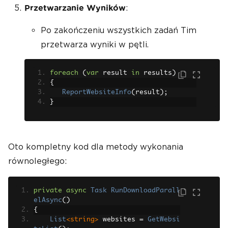
:
Przetwarzanie Wyników
Po zakończeniu wszystkich zadań Tim
przetwarza wyniki w pętli.
foreach
(
var
 result 
in
 results
)
{
ReportWebsiteInfo
(
result
);
}
Oto kompletny kod dla metody wykonania
równoległego:
private
async
Task
RunDownloadParall
elAsync
()
{
List
<string>
 websites 
=
GetWebsi