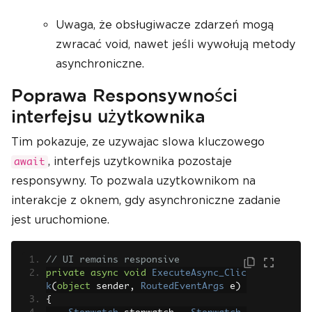
Uwaga, że ​​obsługiwacze zdarzeń mogą
zwracać void, nawet jeśli wywołują metody
asynchroniczne.
Poprawa Responsywności
interfejsu użytkownika
Tim pokazuje, ze uzywajac slowa kluczowego
, interfejs uzytkownika pozostaje
await
responsywny. To pozwala uzytkownikom na
interakcje z oknem, gdy asynchroniczne zadanie
jest uruchomione.
// UI remains responsive
private
async
void
ExecuteAsync_Clic
k
(
object
 sender
,
RoutedEventArgs
 e
)
{