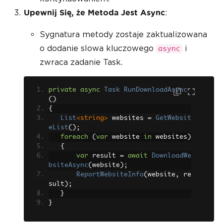
:
Upewnij Się, że Metoda Jest Async
Sygnatura metody zostaje zaktualizowana
o dodanie slowa kluczowego
i
async
zwraca zadanie Task.
private
async
Task
RunDownloadAsync
()
{
List
<string>
 websites 
=
GetWebsit
eList
();
foreach
(
var
 website 
in
 websites
)
{
var
 result 
=
await
DownloadWe
bsiteAsync
(
website
);
ReportWebsiteInfo
(
website
,
 re
sult
);
}
}