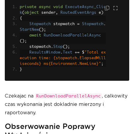
private
async
void
ExecuteAsync_Clic
k
(
object
 sender
,
RoutedEventArgs
 e
)
{
Stopwatch
 stopwatch 
=
Stopwatch
.
StartNew
();
await
RunDownloadParallelAsync
();
    stopwatch
.
Stop
();
ResultsWindow
.
Text
+=
 $
"Total ex
ecution time: {stopwatch.ElapsedMill
iseconds} ms{Environment.NewLine}"
;
}
Czekajac na
, calkowity
RunDownloadParallelAsync
czas wykonania jest dokladnie mierzony i
raportowany.
Obserwowanie Poprawy