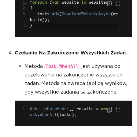
foreach
(
var
 website 
in
 websites
)
{
   tasks
.
Add
(
DownloadWebsiteAsync
(
we
bsite
));
}
:
Czekanie Na Zakończenie Wszystkich Zadań
Metoda
jest uzywana do
Task.WhenAll
oczekiwania na zakonczenie wszystkich
zadan. Metoda ta zwraca tablicę wyników,
gdy wszystkie zadania są zakończone.
WebsiteDataModel
[]
 results 
=
await
T
ask
.
WhenAll
(
tasks
);