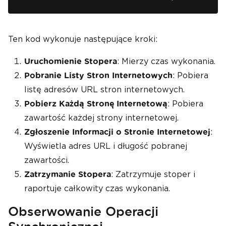
}
private
List
<string>
GetWebsiteList
()
Ten kod wykonuje następujące kroki:
{
return
new
List
<string>
: Mierzy czas wykonania.
Uruchomienie Stopera
{
"https://www.yahoo.com"
,
: Pobiera
Pobranie Listy Stron Internetowych
"https://www.google.com"
,
listę adresów URL stron internetowych.
"https://www.microsoft.com"
,
: Pobiera
Pobierz Każdą Stronę Internetową
"https://www.cnn.com"
,
"https://www.codeproject.co
zawartość każdej strony internetowej.
m"
,
:
Zgłoszenie Informacji o Stronie Internetowej
"https://www.stackoverflow.c
om"
Wyświetla adres URL i długość pobranej
};
zawartości.
}
: Zatrzymuje stoper i
Zatrzymanie Stopera
private
string
DownloadWebsite
(
strin
raportuje całkowity czas wykonania.
g
 websiteURL
)
{
Obserwowanie Operacji
WebClient
 client 
=
new
WebClient
();