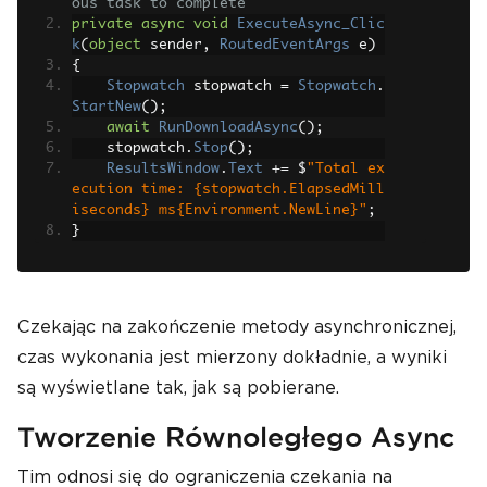
ous task to complete
private
async
void
ExecuteAsync_Clic
k
(
object
 sender
,
RoutedEventArgs
 e
)
{
Stopwatch
 stopwatch 
=
Stopwatch
.
StartNew
();
await
RunDownloadAsync
();
    stopwatch
.
Stop
();
ResultsWindow
.
Text
+=
 $
"Total ex
ecution time: {stopwatch.ElapsedMill
iseconds} ms{Environment.NewLine}"
;
}
Czekając na zakończenie metody asynchronicznej,
czas wykonania jest mierzony dokładnie, a wyniki
są wyświetlane tak, jak są pobierane.
Tworzenie Równoległego Async
Tim odnosi się do ograniczenia czekania na