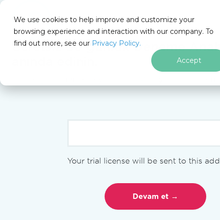
We use cookies to help improve and customize your
browsing experience and interaction with our company. To
Docs
find out more, see our
Privacy Policy.
for
Ücretsiz
30 günlük Deneme Anaht
Bu Sayfada
.NET
anında edinin.
Accept
Herhangi bir sınırlama yoktur. %100 erişim. Kredi kartı
Altbilgi içeriğine atla
PM >
Install-Package
IronXL.Excel
Başlamak için
Your trial license will be sent to this ad
Başlangıç Genel Bakışı
Interop Olmadan C#'ta
Excel ile Çalışın
Lisans Anahtarlarını
Kullanma