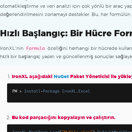
Sıkça Sorulan Sorular
otomatikleştirme ve veri analizi için çok yönlü bir araç ya
IronXL - Güvenlik CVE
değerlendirilmesini zorlamayı destekler. Bu, her formülü
Veri Yükleme Performansı
İstisna Mesajları
Hızlı Başlangıç: Bir Hücre Fo
Web.config'de Lisans Anahtarını Ayarlama
SaveAs FileNotFoundException
Ürün Güncellemeleri
IronXL'nin
özelliğini herhangi bir hücrede kulla
Formula
Değişiklik Günlüğü
hızlı bir başlangıç yapın ve güncellenmiş sonuçlar sağlayı
Kilometre Taşları
Dönüm Noktaları: Performans
Dönüm Noktaları: Geliştirme
IronXL aşağıdaki
NuGet
Paket Yöneticisi ile yükle
Video Eğitimleri
API Referansi
PM 
>
Install
-
Package
IronXL
.
Excel
Bu kod parçacığını kopyalayın ve çalıştırın.