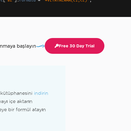
et
[
"B2"
].
Formula
=
"=VEYATALAMA(C1,C2)"
;
anmaya başlayın
Free 30 Day Trial
# kütüphanesini
indirin
ayı içe aktarın
eye bir formül atayın