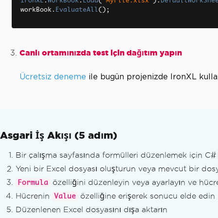
IronXL
.
WorkBook
.
Load
(
"MyFile.xlsx"
).
DefaultWorkShe
workBook
.
EvaluateAll
();
Canlı ortamınızda test için dağıtım yapın
Ücretsiz deneme
ile bugün projenizde IronXL kull
Asgari İş Akışı (5 adım)
Bir çalışma sayfasında formülleri düzenlemek için C
Yeni bir Excel dosyası oluşturun veya mevcut bir dosy
özelliğini düzenleyin veya ayarlayın ve hücr
Formula
Hücrenin
özelliğine erişerek sonucu elde edin
Value
Düzenlenen Excel dosyasını dışa aktarın