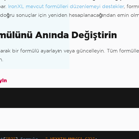
par.
IronXL mevcut formülleri düzenlemeyi destekler
, form
n doğru sonuçlar için yeniden hesaplanacağından emin olm
rmülünü Anında Değiştirin
narak bir formülü ayarlayın veya güncelleyin. Tüm formüll
n.
yin