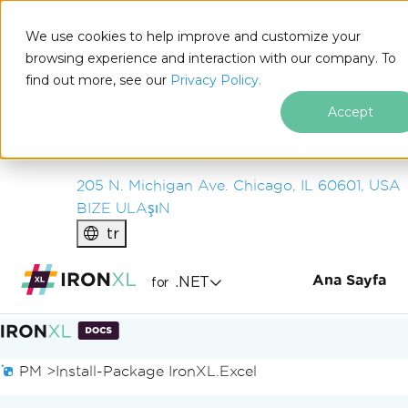
IRON
SOFTWARE
We use cookies to help improve and customize your
ÜRüNLER
browsing experience and interaction with our company. To
find out more, see our
KURUM
Privacy Policy.
ÇÖZÜMLER
Accept
KAYNAKLAR
HAKKIMIZDA
205 N. Michigan Ave. Chicago, IL 60601, USA
BIZE ULAşıN
tr
Ana Sayfa
.NET
for
Altbilgi içeriğine atla
PM >
Install-Package IronXL.Excel