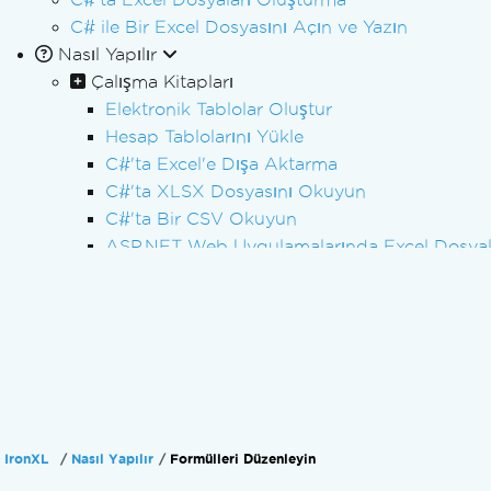
C# ile Bir Excel Dosyasını Açın ve Yazın
Nasıl Yapılır
Çalışma Kitapları
Elektronik Tablolar Oluştur
Hesap Tablolarını Yükle
C#'ta Excel'e Dışa Aktarma
C#'ta XLSX Dosyasını Okuyun
C#'ta Bir CSV Okuyun
ASP.NET Web Uygulamalarında Excel Dosyal
.NET'te CSV Yazın
C#'ta Excel Çalışma Sayfalarını Açın
Veri Tablosunu CSV'ye Dönüştürme
XLSX'i CSV, JSON, XML'e Dönüştürme
Hesap Tablosu Dosya Türlerini Dönüştürün
DataSet olarak içe ve dışa aktar
Çalışma Kitabı Metadata'sını Düzenle
IronXL
Nasıl Yapılır
Formülleri Düzenleyin
Çalışma Kitabını Parola ile Şifreleme