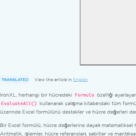
Hücre Aralığını Kırp
Hücre Temizleme
Hücre Kopyala
Köprü Ayarla
Hücreleri Birleştir ve Birleştirmeyi Kaldır
Hücre Yazı Tipi ve Boyutu
Hücre Kenarlığı & Hizalama
Arka Plan Deseni & Renk
Koşullu Biçimlendirme
Matematik Fonksiyonları
Yorum Ekle
TRANSLATED
View the article in
English
Hücre Verileri Biçimlerini Ayarlayın
C#'ta Excel Dosyalarını Düzenleyin
IronXL, herhangi bir hücredeki
özelliği ayarlaya
Formula
Sorun Giderme
kullanarak çalışma kitabındaki tüm formü
EvaluateAll()
Sorun Giderme Kılavuzları
üzerinde Excel formülünü destekler ve hücre değerleri de
IronXL'de lisans anahtarı uygulama
Dosya Boyutu Sınırları
Bir Excel formülü, hücre değerlerine dayalı matematiksel he
Excel Kısıtlaması: Dizi Listeleri İçin Veri Doğ
Aritmetik, işlemler, hücre referansları, sabitler ve mantıks