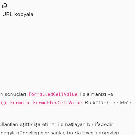
URL kopyala
an sonuçları
ile almanızı ve
FormattedCellValue
Bu kütüphane 165'in
l()
Formula
FormattedCellValue
ılan eşittir işareti (=) ile başlayan bir ifadedir.
 dinamik güncellemeler sağlar, bu da Excel'i görevleri