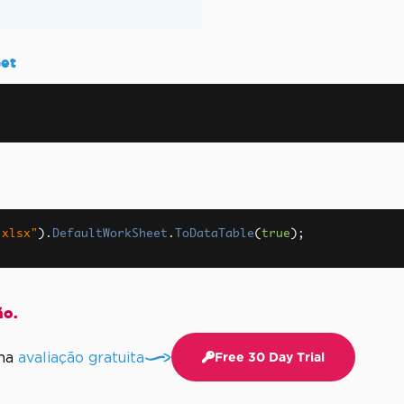
et
.config.
.xlsx"
).
DefaultWorkSheet
.
ToDataTable
(
true
);
ão.
uma
avaliação gratuita
Free 30 Day Trial