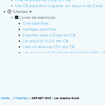
Use C# para abrir e gravar um arquivo do Excel.
Tutoriais
Livros de exercícios
Criar planilhas
Carregar planilhas
Exportar para o Excel em C#
Ler arquivo XLSX em C#
Leia um arquivo CSV em C#
Ler arquivos do Excel em aplicativos Web 
Escrever CSV em .NET
Abrir planilhas do Excel em C#
Converter uma tabela de dados para CSV
Converter XLSX para CSV, JSON, XML
Converter tipos de arquivo de planilha
Importar e exportar como conjunto de dado
Editar metadados da planilha
IronXL
Tutoriais
ASP.NET MVC - Ler arquivo Excel
Criptografar planilha com senha