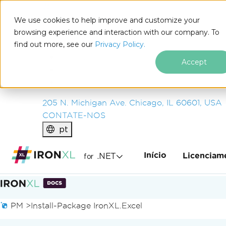
IRON
SOFTWARE
We use cookies to help improve and customize your
PRODUTOS
browsing experience and interaction with our company. To
find out more, see our
EMPRESA
Privacy Policy.
SOLUÇÕES
Accept
RECURSOS
SOBRE NÓS
205 N. Michigan Ave. Chicago, IL 60601, USA
CONTATE-NOS
pt
Início
.NET
Licenciam
for
Ir para o conteúdo do rodapé
PM >
Install-Package IronXL.Excel