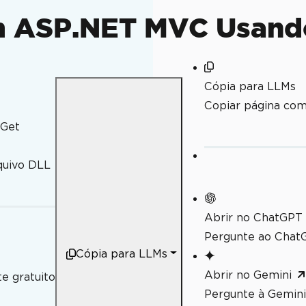
em ASP.NET MVC Usand
Cópia para LLMs
Copiar página co
uGet
s e colunas
quivo DLL
Abrir no ChatGPT
Pergunte ao ChatG
Cópia para LLMs
Abrir no Gemini
e gratuito
Pergunte à Gemini