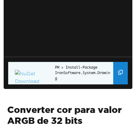
Install-Package 
IronSoftware.System.Drawin
g
Converter cor para valor
ARGB de 32 bits