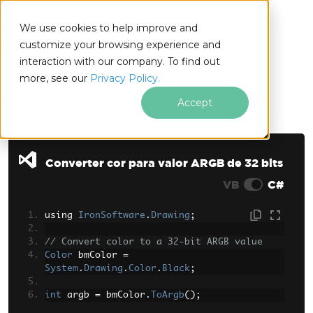
We use cookies to help improve and
customize your browsing experience and
interaction with our company. To find out
for
more, see our
Privacy Policy.
.NET
Accept
Ir para o conteúdo do rodapé
Converter cor para valor ARGB de 32 bits
VB
C#
using 
IronSoftware
.
Drawing
;
// Convert color to a 32-bit ARGB value
Color
 bmColor 
=
System
.
Drawing
.
Color
.
Black
;
int
 argb 
=
 bmColor
.
ToArgb
();