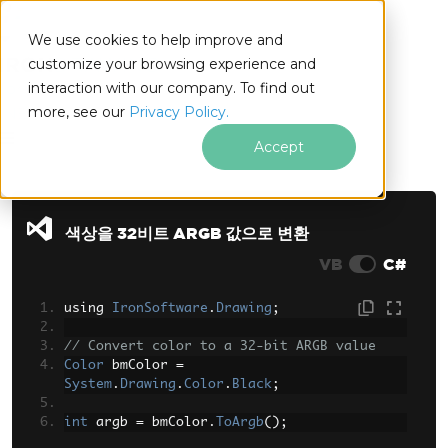
We use cookies to help improve and
customize your browsing experience and
interaction with our company. To find out
for
more, see our
Privacy Policy.
.NET
Accept
푸터 콘텐츠로 바로가기
색상을 32비트 ARGB 값으로 변환
VB
C#
using 
IronSoftware
.
Drawing
;
// Convert color to a 32-bit ARGB value
Color
 bmColor 
=
System
.
Drawing
.
Color
.
Black
;
int
 argb 
=
 bmColor
.
ToArgb
();