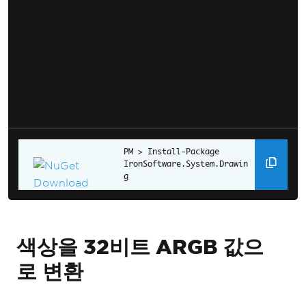
Install-Package 
IronSoftware.System.Drawin
g
색상을 32비트 ARGB 값으
로 변환