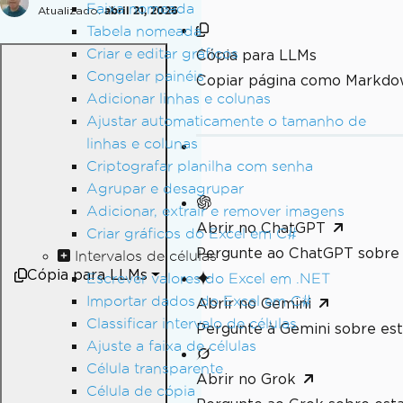
Faixa nomeada
Atualizado:
abril 21, 2026
Tabela nomeada
Criar e editar gráficos
Cópia para LLMs
Congelar painéis
Copiar página como Markdo
Adicionar linhas e colunas
Ajustar automaticamente o tamanho de
linhas e colunas
Criptografar planilha com senha
Agrupar e desagrupar
Adicionar, extrair e remover imagens
Abrir no ChatGPT
Criar gráficos do Excel em C#
Pergunte ao ChatGPT sobre 
Intervalos de células
Cópia para LLMs
Escrever valores do Excel em .NET
Importar dados do Excel em C#
Abrir no Gemini
Classificar intervalo de células
Pergunte à Gemini sobre est
Ajuste a faixa de células
Célula transparente
Abrir no Grok
Célula de cópia