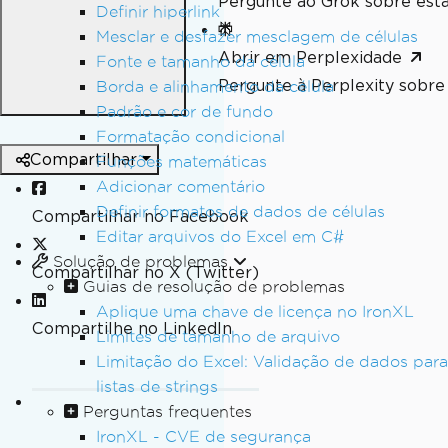
Pergunte ao Grok sobre esta
Definir hiperlink
Mesclar e desfazer mesclagem de células
Abrir em Perplexidade
Fonte e tamanho da célula
Pergunte à Perplexity sobre 
Borda e alinhamento da célula
Padrão e cor de fundo
Formatação condicional
Compartilhar
Funções matemáticas
Adicionar comentário
Definir formatos de dados de células
Compartilhar no Facebook
Editar arquivos do Excel em C#
Solução de problemas
Compartilhar no X (Twitter)
Guias de resolução de problemas
Aplique uma chave de licença no IronXL
Compartilhe no LinkedIn
Limites de tamanho de arquivo
Limitação do Excel: Validação de dados para
listas de strings
Perguntas frequentes
IronXL - CVE de segurança