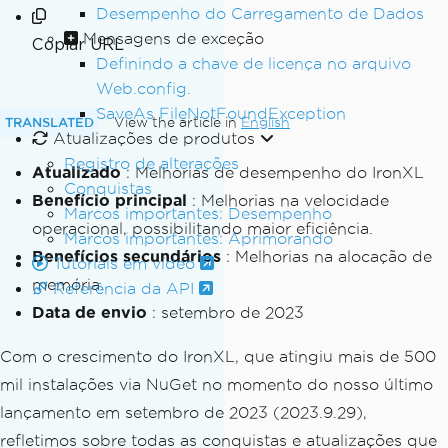
Desempenho do Carregamento de Dados
Mensagens de exceção
Copiar URL
Definindo a chave de licença no arquivo
Web.config.
SaveAs FileNotFoundException
TRANSLATED
View the article in
English
Atualizações de produtos
Registro de alterações
Atualizado
: Melhorias de desempenho do IronXL
Conquistas
Benefício principal
: Melhorias na velocidade
Marcos importantes: Desempenho
operacional, possibilitando maior eficiência.
Marcos importantes: Aprimorando
Benefícios secundários
: Melhorias na alocação de
Tutoriais em vídeo
memória.
Referência da API
Data de envio
: setembro de 2023
Com o crescimento do IronXL, que atingiu mais de 500
mil instalações via NuGet no momento do nosso último
lançamento em setembro de 2023 (2023.9.29),
refletimos sobre todas as conquistas e atualizações que