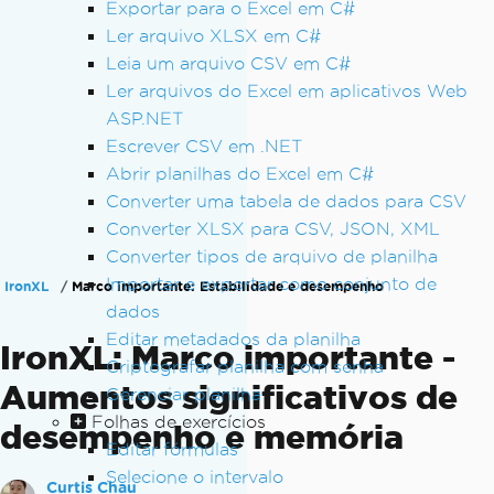
Exportar para o Excel em C#
Ler arquivo XLSX em C#
Leia um arquivo CSV em C#
Ler arquivos do Excel em aplicativos Web
ASP.NET
Escrever CSV em .NET
Abrir planilhas do Excel em C#
Converter uma tabela de dados para CSV
Converter XLSX para CSV, JSON, XML
Converter tipos de arquivo de planilha
Importar e exportar como conjunto de
IronXL
Marco importante: Estabilidade e desempenho
dados
Editar metadados da planilha
IronXL: Marco importante -
Criptografar planilha com senha
Aumentos significativos de
Gerenciar planilha
Folhas de exercícios
desempenho e memória
Editar fórmulas
Selecione o intervalo
Curtis Chau