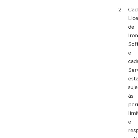
Cad
Lic
de
Iron
Sof
e
cad
Ser
est
suje
às
per
lim
e
res