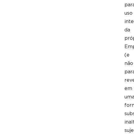
par
uso
int
da
pró
Emp
(e
não
par
rev
em
um
for
sub
inal
suje