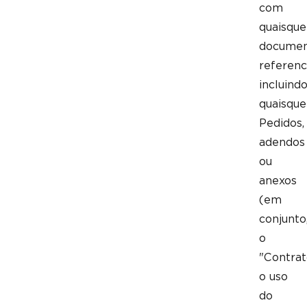
com
quaisque
documen
referenc
incluind
quaisque
Pedidos,
adendos
ou
anexos
(em
conjunto
o
"Contrat
o uso
do