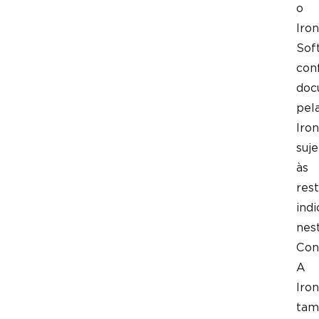
o
Iron
Sof
con
doc
pel
Iron
suje
às
rest
ind
nes
Con
A
Iron
ta