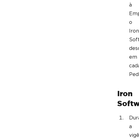
à
Emp
o
Iron
Sof
des
em
cad
Ped
Iron
Softw
Dur
a
vig