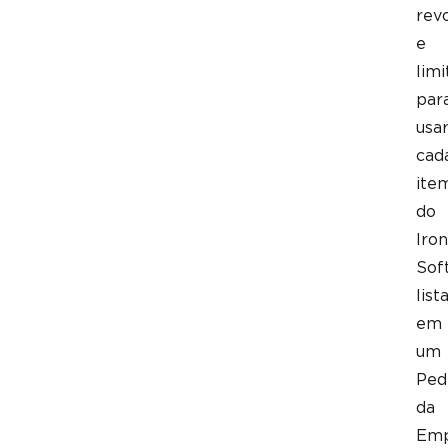
rev
e
limi
par
usa
cad
ite
do
Iron
Sof
list
em
um
Ped
da
Emp