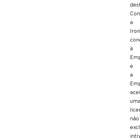
des
Con
a
Iron
con
à
Emp
e
a
Emp
acei
um
lice
não
excl
intr