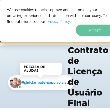
We use cookies to help improve and customize your
browsing experience and interaction with our company. To
find out more, see our
Privacy Policy.
for
.NET
Accept
Contrato
Ir para o conteúdo do rodapé
de
PRECISA DE
Licença
AJUDA?
de
Iniciar bate-papo ao vivo
Usuário
Final