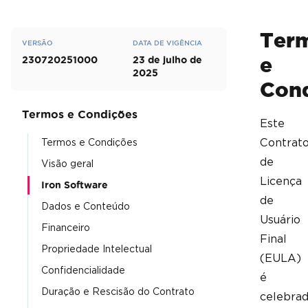
Ter
VERSÃO
DATA DE VIGÊNCIA
e
230720251000
23 de julho de
2025
Con
Termos e Condições
Este
Contrat
Termos e Condições
de
Visão geral
Licença
Iron Software
de
Dados e Conteúdo
Usuário
Financeiro
Final
Propriedade Intelectual
(EULA)
Confidencialidade
é
Duração e Rescisão do Contrato
celebra