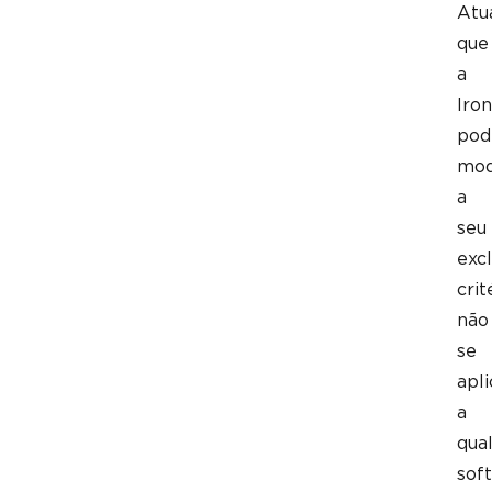
Atu
que
a
Iron
pod
mod
a
seu
excl
crit
não
se
apl
a
qua
sof