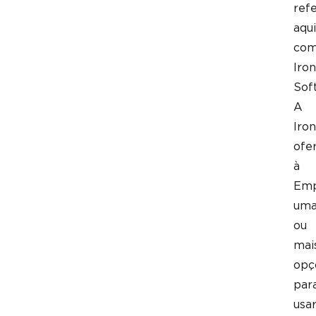
ref
aqui
co
Iron
Sof
A
Iron
ofe
à
Emp
um
ou
mai
opç
par
usa