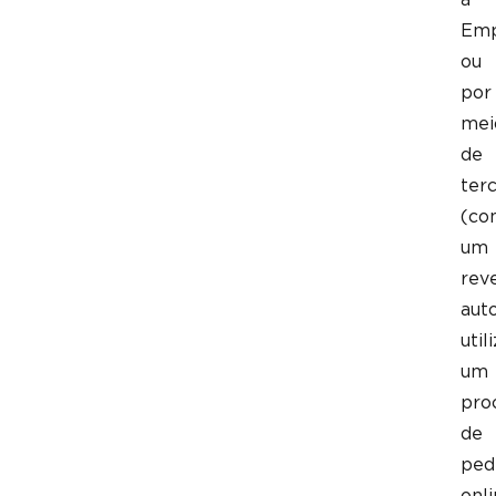
Emp
ou
por
mei
de
terc
(co
um
rev
aut
util
um
pro
de
ped
onl