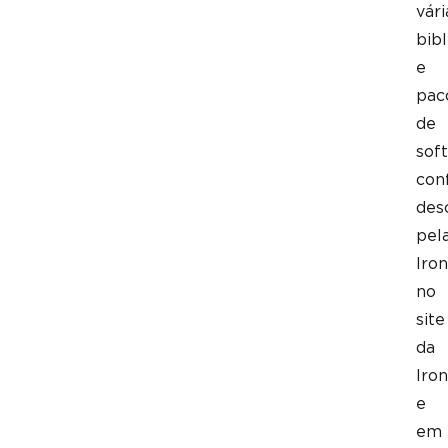
vári
bibl
e
pac
de
sof
con
des
pel
Iron
no
site
da
Iron
e
em