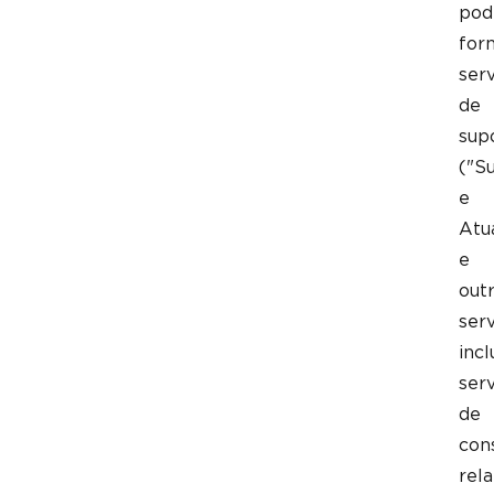
pod
for
ser
de
sup
("S
e
Atu
e
out
serv
incl
ser
de
cons
rela