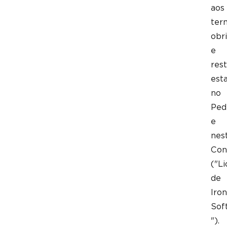
aos
ter
obr
e
rest
est
no
Ped
e
nes
Con
("L
de
Iron
Sof
").