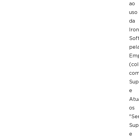
ao
uso
da
Iron
Sof
pel
Emp
(co
co
Sup
e
Atu
os
"Ser
Sup
e