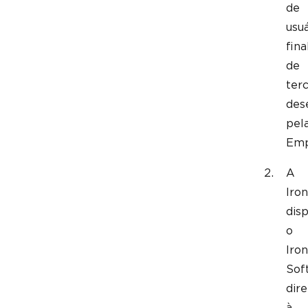
de
usuá
fina
de
terc
des
pel
Emp
A
Iron
disp
o
Iron
Sof
dir
à