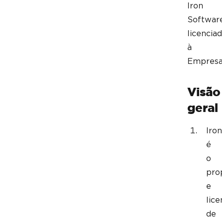
Iron
Softwar
licencia
à
Empresa
Visão
geral
Iron
é
o
pro
e
lice
de