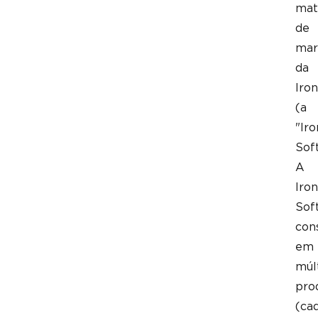
mat
de
mar
da
Iron
(a
"Iro
Sof
A
Iron
Sof
con
em
múl
pro
(ca