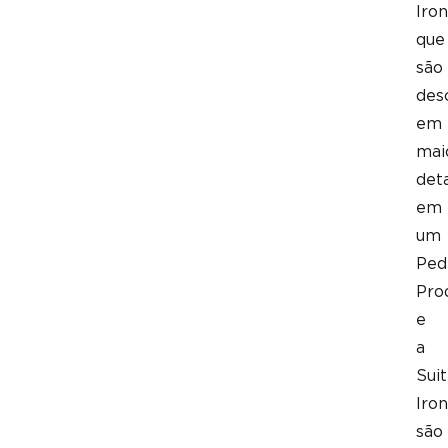
Iron
que
são
des
em
mai
det
em
um
Ped
Pro
e
a
Sui
Iron
são