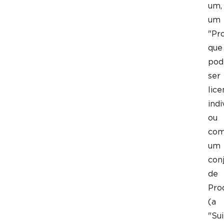
um,
um
"Pro
que
po
ser
lice
ind
ou
co
um
con
de
Pro
(a
"Sui