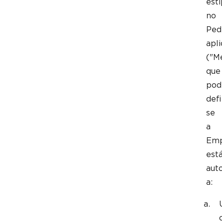
est
no
Ped
apli
("Mé
que
pod
defi
se
a
Emp
est
aut
a: