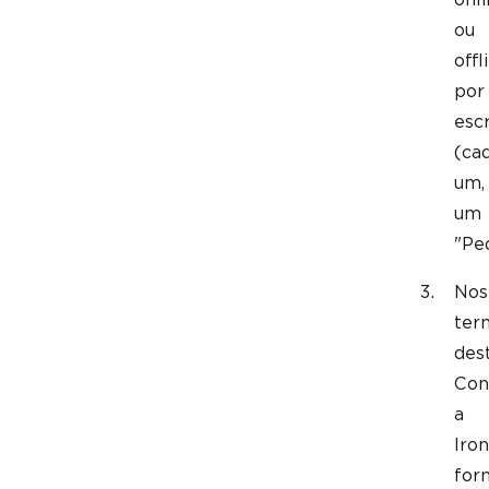
ou
offl
por
escr
(ca
um,
um
"Ped
Nos
ter
des
Con
a
Iron
for