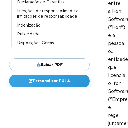
Declarações e Garantias
entre
Isenções de responsabilidade e
a Iron
limitações de responsabilidade
Softwar
Indenização
("Iron")
Publicidade
e a
Disposições Gerais
pessoa
ou
entidade
Baixar PDF
que
licencia
Personalizar EULA
o Iron
Softwar
("Empre
e
rege,
juntame