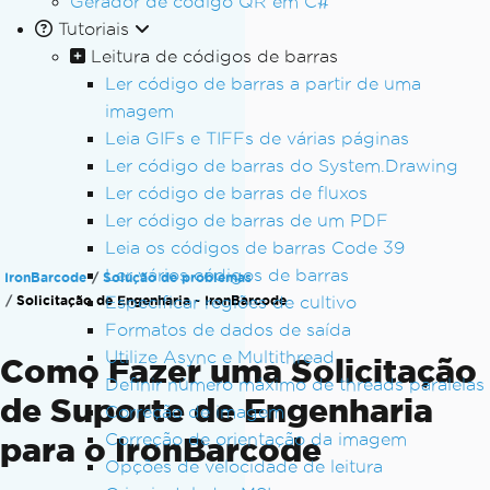
Gerador de código QR em C#
Tutoriais
Leitura de códigos de barras
Ler código de barras a partir de uma
imagem
Leia GIFs e TIFFs de várias páginas
Ler código de barras do System.Drawing
Ler código de barras de fluxos
Ler código de barras de um PDF
Leia os códigos de barras Code 39
Ler vários códigos de barras
IronBarcode
Solução de problemas
Solicitação de Engenharia - IronBarcode
Especificar regiões de cultivo
Formatos de dados de saída
Utilize Async e Multithread
Como Fazer uma Solicitação
Definir número máximo de threads paralelas
de Suporte de Engenharia
Correção de imagem
Correção de orientação da imagem
para o IronBarcode
Opções de velocidade de leitura