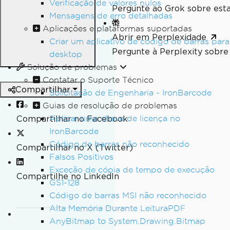
Verificação de valores nulos
Pergunte ao Grok sobre esta
Mensagens de erro detalhadas
Aplicações e plataformas suportadas
Abrir em Perplexidade
Criar um aplicativo de código de barras para
Pergunte à Perplexity sobre 
desktop
Solução de problemas
Contatar o Suporte Técnico
Compartilhar
Solicitação de Engenharia - IronBarcode
Guias de resolução de problemas
Compartilhar no Facebook
Aplicar uma chave de licença no
IronBarcode
Código de barras não reconhecido
Compartilhar no X (Twitter)
Falsos Positivos
Exceção de cópia de tempo de execução
Compartilhe no LinkedIn
GS1-128
Código de barras MSI não reconhecido
Alta Memória Durante LeituraPDF
AnyBitmap to System.Drawing.Bitmap