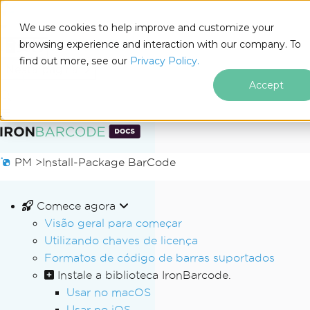
We use cookies to help improve and customize your
browsing experience and interaction with our company. To
Docs
find out more, see our
Privacy Policy.
for
Nesta página
.NET
Accept
Ir para o conteúdo do rodapé
PM >
Install-Package BarCode
Comece agora
Visão geral para começar
Utilizando chaves de licença
Formatos de código de barras suportados
Instale a biblioteca IronBarcode.
Usar no macOS
Usar no iOS