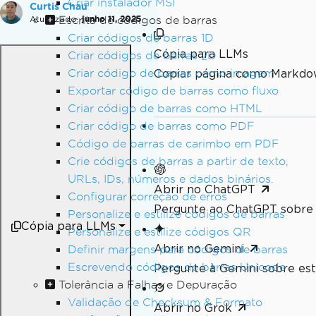
Criar instalador MSI
Curtis Chau
Atualizado:
Escrita de códigos de barras
junho 11, 2025
Criar códigos de barras 1D
Cópia para LLMs
Criar códigos de barras 2D
Criar código de barras como imagem
Copiar página como Markdo
Exportar código de barras como fluxo
Criar código de barras como HTML
Criar código de barras como PDF
Código de barras de carimbo em PDF
Crie códigos de barras a partir de texto,
URLs, IDs, números e dados binários.
Abrir no ChatGPT
Configurar correção de erros
Pergunte ao ChatGPT sobre 
Personalize e estilize códigos de barras
Cópia para LLMs
Personalize e estilize códigos QR
Abrir no Gemini
Definir margens para códigos de barras
Escrevendo códigos de barras Unicode
Pergunte à Gemini sobre est
Tolerância a Falhas e Depuração
Validação de Checksum & Formato
Abrir no Grok