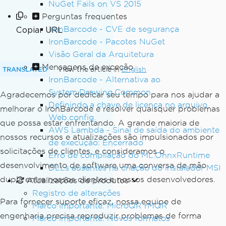
NuGet Fails on VS 2015
Perguntas frequentes
IronBarcode - CVE de segurança
Copiar URL
IronBarcode - Pacotes NuGet
Visão Geral da Arquitetura
Mensagens de exceção
TRANSLATED
View the article in
English
IronBarcode - Alternativa ao
System.Drawing.Common
Agradecemos por dedicar seu tempo para nos ajudar a
Definindo a chave de licença no arquivo
melhorar o IronBarcode e resolver quaisquer problemas
Web.config.
que possa estar enfrentando. A grande maioria de
AWS Lambda - Sinal de saída do ambiente
nossos recursos e atualizações são impulsionados por
de execução: Encerrado
solicitações de clientes, e consideramos o
Erro de compilação do ML.OnnxRuntime
desenvolvimento de software uma conversa de mão
DLLs ausentes na criação do instalador MSI
dupla entre nossos clientes e nossos desenvolvedores.
Atualizações de produtos
Registro de alterações
Para fornecer suporte eficaz, nossa equipe de
Marco importante: MicroQR rMQR
engenharia precisa reproduzir problemas de forma
Marco importante: Novos formatos