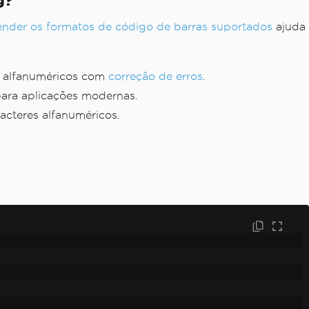
g?
der os formatos de código de barras suportados
ajuda
es alfanuméricos com
correção de erros
.
para aplicações modernas.
acteres alfanuméricos.