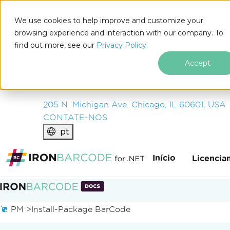
IRON
SOFTWARE
We use cookies to help improve and customize your
PRODUTOS
browsing experience and interaction with our company. To
find out more, see our
EMPRESA
Privacy Policy.
SOLUÇÕES
Accept
RECURSOS
SOBRE NÓS
205 N. Michigan Ave. Chicago, IL 60601, USA
CONTATE-NOS
pt
Início
Licencia
Ir para o conteúdo do rodapé
PM >
Install-Package BarCode