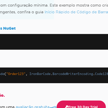
com configuração mínima. Este exemplo mostra como criar
ngentes, confira o guia
Início Rápido de Código de Barra
es NuGet
ing.Common
.config.
e execução: Encerrado
ode
(
"Order123"
,
IronBarCode
.
BarcodeWriterEncoding
.
Code12
ão.
 com uma
avaliação gratuita
Free 30 Day Trial