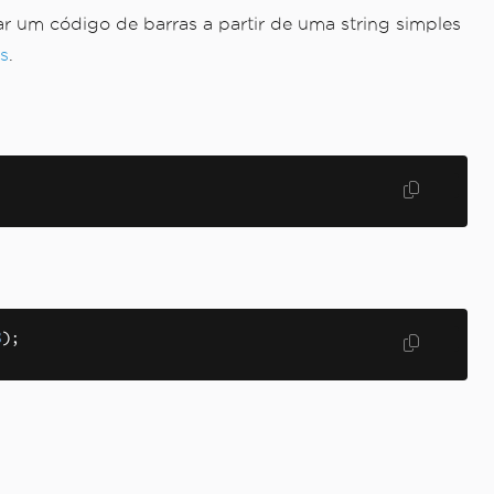
 um código de barras a partir de uma string simples
s
.
8
);