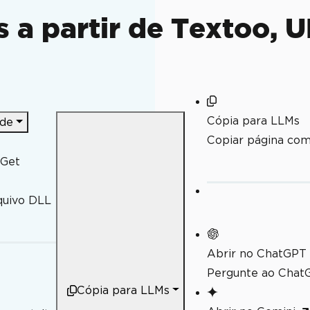
s a partir de Textoo, 
Cópia para LLMs
ode
Copiar página co
uGet
quivo DLL
s, IDs, números e dados binários.
Abrir no ChatGPT
Pergunte ao ChatG
Cópia para LLMs