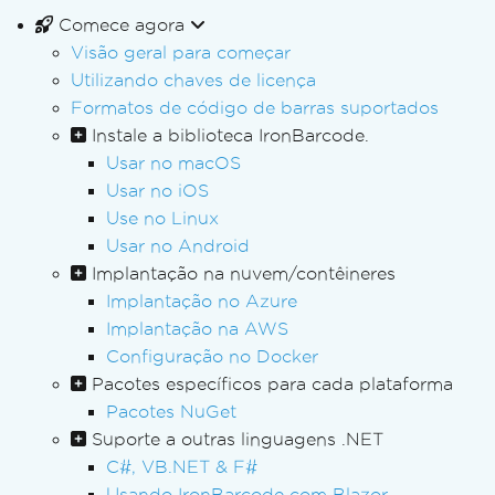
Comece agora
Visão geral para começar
Utilizando chaves de licença
Formatos de código de barras suportados
Instale a biblioteca IronBarcode.
Usar no macOS
Usar no iOS
Use no Linux
Usar no Android
Implantação na nuvem/contêineres
Implantação no Azure
Implantação na AWS
Configuração no Docker
Pacotes específicos para cada plataforma
Pacotes NuGet
Suporte a outras linguagens .NET
C#, VB.NET & F#
Usando IronBarcode com Blazor