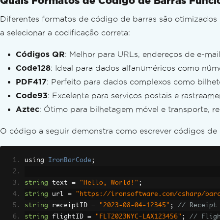
Quais Formatos de Código de Barras Funcio
Diferentes formatos de código de barras são otimizados 
a selecionar a codificação correta:
Códigos QR
: Melhor para URLs, endereços de e-mai
Code128
: Ideal para dados alfanuméricos como núme
PDF417
: Perfeito para dados complexos como bilhet
Code93
: Excelente para serviços postais e rastrea
Aztec
: Ótimo para bilhetagem móvel e transporte,
O código a seguir demonstra como escrever códigos de 
using 
IronBarCode
;
string
 text 
=
"Hello, World!"
;
string
 url 
=
"https://ironsoftware.com/csharp/bar
string
 receiptID 
=
"2023-08-04-12345"
;
// Receipt
string
 flightID 
=
"FLT2023NYC-LAX123456"
;
// Flig