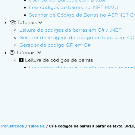
Leia códigos de barras no .NET MAUI
Scanner de Código de Barras no ASP.NET C
Tutoriais
Leitura de códigos de barras em C# / .NET
Gerador de imagens de código de barras em C#
Gerador de código QR em C#
Tutoriais
Leitura de códigos de barras
Ler código de barras a partir de uma image
Leia GIFs e TIFFs de várias páginas
Ler código de barras do System.Drawing
Ler código de barras de fluxos
Ler código de barras de um PDF
Leia os códigos de barras Code 39
Ler vários códigos de barras
Especificar regiões de cultivo
IronBarcode
Tutoriais
Crie códigos de barras a partir de texto, URLs
Formatos de dados de saída