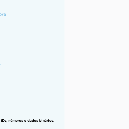
ore
m
, IDs, números e dados binários.