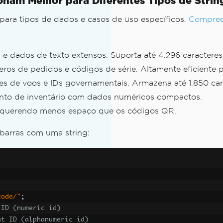
nam Melhor para Diferentes Tipos de Strin
para tipos de dados e casos de uso específicos.
Compreen
l e dados de texto extensos. Suporta até 4.296 caracter
ros de pedidos e códigos de série. Altamente eficiente 
es de voos e IDs governamentais. Armazena até 1.850 car
mento de inventário com dados numéricos compactos.
 requerendo menos espaço que os códigos QR.
barras com uma string:
code/"
;
 ID (numeric id)
ht ID (alphanumeric id)