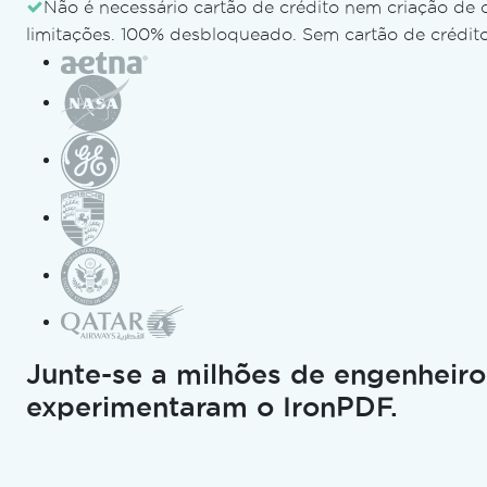
Não é necessário cartão de crédito nem criação de 
Usar no iOS
limitações. 100% desbloqueado. Sem cartão de crédito
Use no Linux
Usar no Android
Implantação na
nuvem/contêineres
Implantação no Azure
Implantação na AWS
Configuração no Docker
Pacotes específicos para cada
plataforma
Pacotes NuGet
Suporte a outras linguagens
.NET
Junte-se a milhões de engenheiro
C#, VB.NET & F#
experimentaram o IronPDF.
Usando IronBarcode com
Blazor
Leia códigos de barras no