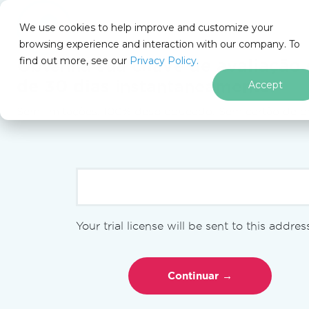
We use cookies to help improve and customize your
browsing experience and interaction with our company. To
Docs
find out more, see our
Privacy Policy.
for
Obtenha sua
chave de avaliação 
Nesta página
.NET
de 30 dias
instantaneamente.
Accept
Sem limitações. 100% desbloqueado. Sem cartão de cr
Ir para o conteúdo do rodapé
PM >
Install-Package BarCode
Comece agora
Visão geral para começar
Your trial license will be sent to this addres
Utilizando chaves de licença
Formatos de código de barras
suportados
Instale a biblioteca IronBarcode.
Usar no macOS