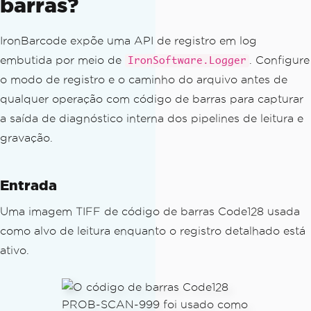
barras?
arcodeType}] {result.Value} "
+
 $
"(Page: {result.PageNum
IronBarcode expõe uma API de registro em log
ber}, Position: {pos})"
);
}
embutida por meio de
. Configure
IronSoftware.Logger
}
o modo de registro e o caminho do arquivo antes de
qualquer operação com código de barras para capturar
a saída de diagnóstico interna dos pipelines de leitura e
gravação.
Entrada
Uma imagem TIFF de código de barras Code128 usada
como alvo de leitura enquanto o registro detalhado está
ativo.