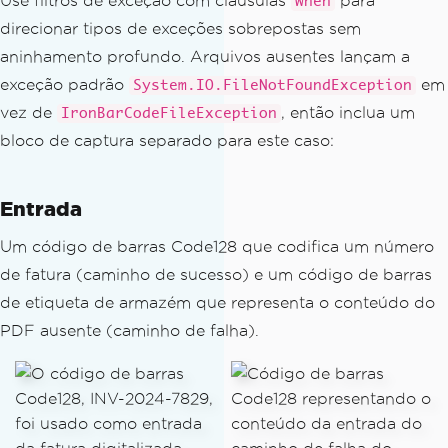
Use filtros de exceção com cláusulas
para
when
direcionar tipos de exceções sobrepostas sem
aninhamento profundo. Arquivos ausentes lançam a
exceção padrão
em
System.IO.FileNotFoundException
vez de
, então inclua um
IronBarCodeFileException
bloco de captura separado para este caso:
Entrada
Um código de barras Code128 que codifica um número
de fatura (caminho de sucesso) e um código de barras
de etiqueta de armazém que representa o conteúdo do
PDF ausente (caminho de falha).