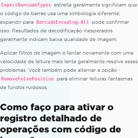
estreita geralmente significam que
ExpectBarcodeTypes
{options.Speed}"
);
o código de barras usa uma simbologia diferente;
Console
.
Error
.
WriteLine
(
$
"  Actio
n: Retry with ReadingSpeed.ExtremeDeta
expandir para
pode confirmar
BarcodeEncoding.All
il or broaden ExpectBarcodeTypes"
);
isso. Resultados de decodificação inesperados
}
geralmente indicam baixa qualidade de imagem.
else
{
Aplicar filtros de imagem e tentar novamente com uma
foreach
(
BarcodeResult
 result 
in
 r
velocidade de leitura mais lenta geralmente resolve esses
esults
)
problemas. Você também pode alternar a opção
{
// Points contains the four co
para eliminar leituras fantasmas
RemoveFalsePositive
rner coordinates of the barcode in the 
de fundos ruidosos.
image;
// use the first corner as a r
Como faço para ativar o
epresentative position indicator
string
 pos 
=
 result
.
Points
.
Len
registro detalhado de
gth
>
0
?
 $
"{result.Points[0].X:F0},{r
operações com código de
esult.Points[0].Y:F0}"
:
"N/A"
;
Console
.
WriteLine
(
$
"[{result.B