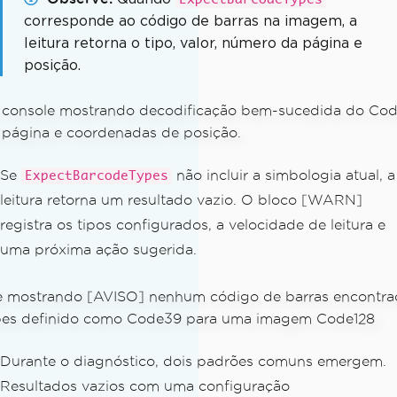
};
corresponde ao código de barras na imagem, a
leitura retorna o tipo, valor, número da página e
BarcodeResults
 results 
=
BarcodeReade
posição.
r
.
Read
(
filePath
,
 options
);
// An empty result is not an exception 
— it means no barcode matched the conf
igured options
if
(
results 
==
null
||
 results
.
Count
=
Se
não incluir a simbologia atual, a
ExpectBarcodeTypes
=
0
)
leitura retorna um resultado vazio. O bloco [WARN]
{
registra os tipos configurados, a velocidade de leitura e
// Log the configured options alon
uma próxima ação sugerida.
gside the warning so the cause is imme
diately actionable
Console
.
Error
.
WriteLine
(
$
"[WARN] N
o barcodes found in: {filePath}"
);
Console
.
Error
.
WriteLine
(
$
"  Expect
edTypes: {options.ExpectBarcodeType
Durante o diagnóstico, dois padrões comuns emergem.
s}"
);
Resultados vazios com uma configuração
Console
.
Error
.
WriteLine
(
$
"  Speed: 