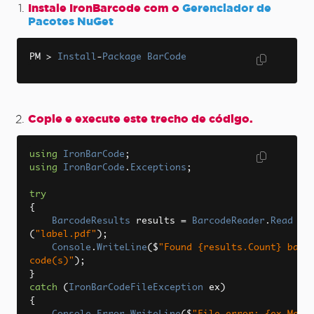
Instale IronBarcode com o
Gerenciador de
Pacotes NuGet
PM 
>
Install
-
Package
BarCode
Copie e execute este trecho de código.
using
IronBarCode
;
using
IronBarCode
.
Exceptions
;
try
{
BarcodeResults
 results 
=
BarcodeReader
.
Read
(
"label.pdf"
);
Console
.
WriteLine
(
$
"Found {results.Count} bar
code(s)"
);
}
catch
(
IronBarCodeFileException
 ex
)
{