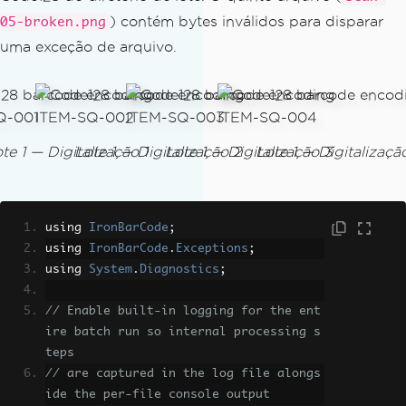
) contém bytes inválidos para disparar
05-broken.png
uma exceção de arquivo.
te 1 — Digitalização 1
Lote 1 — Digitalização 2
Lote 1 — Digitalização 3
Lote 1 — Digitalizaçã
using 
IronBarCode
;
using 
IronBarCode
.
Exceptions
;
using 
System
.
Diagnostics
;
// Enable built-in logging for the ent
ire batch run so internal processing s
teps
// are captured in the log file alongs
ide the per-file console output