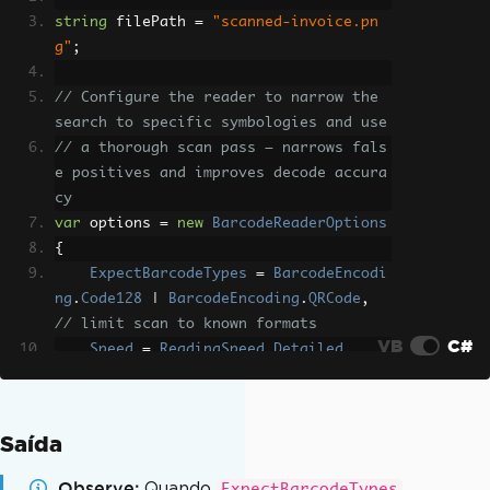
string
 filePath 
=
"scanned-invoice.pn
g"
;
// Configure the reader to narrow the 
search to specific symbologies and use
// a thorough scan pass — narrows fals
e positives and improves decode accura
cy
var
 options 
=
new
BarcodeReaderOptions
{
ExpectBarcodeTypes
=
BarcodeEncodi
ng
.
Code128
|
BarcodeEncoding
.
QRCode
,
// limit scan to known formats
VB
C#
Speed
=
ReadingSpeed
.
Detailed
,
// slower but more thorough — use Extr
emeDetail for damaged images
ExpectMultipleBarcodes
=
true
Saída
// scan the full image rather than sto
pping at the first match
Observe
Quando
ExpectBarcodeTypes