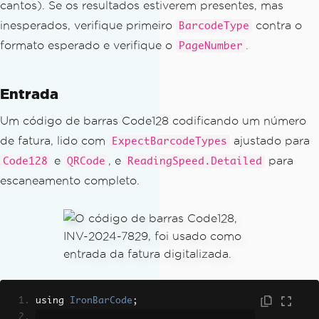
ode error: {ex.GetType().Name} — {ex.M
cantos). Se os resultados estiverem presentes, mas
essage}"
);
inesperados, verifique primeiro
contra o
BarcodeType
}
formato esperado e verifique o
.
PageNumber
Entrada
Um código de barras Code128 codificando um número
de fatura, lido com
ajustado para
ExpectBarcodeTypes
e
, e
para
Code128
QRCode
ReadingSpeed.Detailed
escaneamento completo.
using 
IronBarCode
;