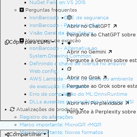
NuGet Fails on VS 2015
Perguntas frequentes
IronBarcode - CVE de segurança
IronBarcode - Pacotes NuGet
Abrir no ChatGPT
Visão Geral da Arquitetura
Pergunte ao ChatGPT sobre 
Mensagens de exceção
Cópia para LLMs
IronBarcode - Alternativa ao
Abrir no Gemini
System.Drawing.Common
Pergunte à Gemini sobre est
Definindo a chave de licença no arquivo
Web.config.
Abrir no Grok
AWS Lambda - Sinal de saída do ambiente
Pergunte ao Grok sobre esta
de execução: Encerrado
Erro de compilação do ML.OnnxRuntime
DLLs ausentes na criação do instalador MSI
Abrir em Perplexidade
Atualizações de produtos
Pergunte à Perplexity sobre 
Registro de alterações
Marco importante: MicroQR rMQR
Marco importante: Novos formatos
Compartilhar