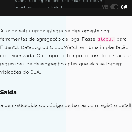
start timing before the read so setup 
VB
C#
overhead is included
try
{
BarcodeResults
 results 
=
Barco
A saída estruturada integra-se diretamente com
deReader
.
Read
(
filePath
,
 options
);
ferramentas de agregação de logs. Passe
para
stdout
        sw
.
Stop
();
Fluentd, Datadog ou CloudWatch em uma implantação
// Emit a structured success e
conteinerizada. O campo de tempo decorrido destaca as
ntry to stdout — pipe to Fluentd, Data
dog, or CloudWatch
regressões de desempenho antes que elas se tornem
Console
.
WriteLine
(
$
"{{\"file
violações do SLA.
\":\"{filePath}\",\"status\":\"ok\","
+
 $
"\"count\":{results.Cou
nt},\"elapsed_ms\":{sw.ElapsedMillisec
Saída
onds}}}"
);
return
 results
;
}
catch
(
Exception
 ex
)
{
        sw
.
Stop
();