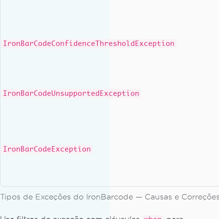
IronBarCodeConfidenceThresholdException
IronBarCodeUnsupportedException
IronBarCodeException
Tipos de Exceções do IronBarcode — Causas e Correçõ