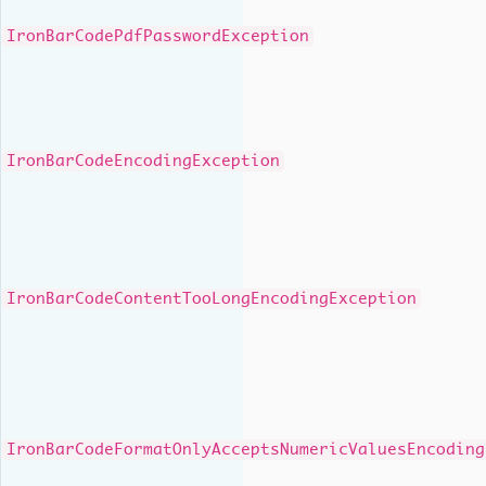
IronBarCodePdfPasswordException
IronBarCodeEncodingException
IronBarCodeContentTooLongEncodingException
IronBarCodeFormatOnlyAcceptsNumericValuesEncoding