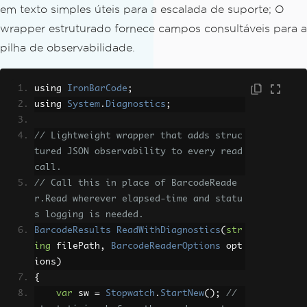
em texto simples úteis para a escalada de suporte; O
wrapper estruturado fornece campos consultáveis ​​para a
pilha de observabilidade.
using 
IronBarCode
;
using 
System
.
Diagnostics
;
// Lightweight wrapper that adds struc
tured JSON observability to every read 
call.
// Call this in place of BarcodeReade
r.Read wherever elapsed-time and statu
s logging is needed.
BarcodeResults
ReadWithDiagnostics
(
str
ing
 filePath
,
BarcodeReaderOptions
 opt
ions
)
{
var
 sw 
=
Stopwatch
.
StartNew
();
// 