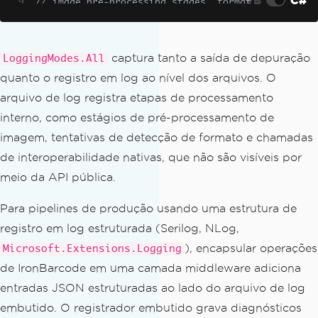
// image pre-processing stages, format 
detection attempts, and native interop 
calls
var
 options 
=
new
BarcodeReaderOptions
captura tanto a saída de depuração
LoggingModes.All
{
quanto o registro em log ao nível dos arquivos. O
Speed
=
ReadingSpeed
.
Detailed
,
arquivo de log registra etapas de processamento
ExpectBarcodeTypes
=
BarcodeEncodi
interno, como estágios de pré-processamento de
ng
.
All
// scan for every supported sy
mbology
imagem, tentativas de detecção de formato e chamadas
};
de interoperabilidade nativas, que não são visíveis por
meio da API pública.
BarcodeResults
 results 
=
BarcodeReade
r
.
Read
(
"problem-scan.tiff"
,
 options
);
Para pipelines de produção usando uma estrutura de
Console
.
WriteLine
(
$
"Read complete. Res
registro em log estruturada (Serilog, NLog,
ults: {results.Count}. See ironbarcode
), encapsular operações
-debug.log for details."
);
Microsoft.Extensions.Logging
de IronBarcode em uma camada middleware adiciona
entradas JSON estruturadas ao lado do arquivo de log
embutido. O registrador embutido grava diagnósticos