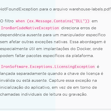
// PDF is encrypted — supply the p
assword via PdfBarcodeReaderOptions be
fore retrying
Console
.
Error
.
WriteLine
(
$
"PDF requ
O filtro
em
when (ex.Message.Contains("DLL"))
ires password: {filePath} — {ex.Messag
direciona erros de
IronBarCodeNativeException
e}"
);
dependência ausente para um manipulador específico
}
catch
(
IronBarCodeFileException
 ex
)
sem afetar outras exceções nativas. Essa abordagem é
{
especialmente útil em implantações do Docker, onde
// File is present but corrupted, 
podem faltar pacotes específicos da plataforma.
locked, or in an unsupported format
Console
.
Error
.
WriteLine
(
$
"Cannot r
é
IronSoftware.Exceptions.LicensingException
ead file: {filePath} — {ex.Message}"
);
lançada separadamente quando a chave de licença é
}
inválida ou está ausente. Capture essa exceção na
catch
(
FileNotFoundException
 ex
)
{
inicialização do aplicativo, em vez de em torno de
// Missing files throw FileNotFoun
chamadas individuais de leitura ou gravação.
dException, not IronBarCodeFileExcepti
on
Console
.
Error
.
WriteLine
(
$
"File not 