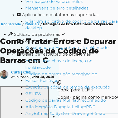
Verificação de valores nulos
Mensagens de erro detalhadas
Aplicações e plataformas suportadas
Criar um aplicativo de código de barras para
IronBarcode
Tutoriais
Mensagens de Erro Detalhadas & Depuração
desktop
Solução de problemas
Como Tratar Erros e Depurar
Contatar o Suporte Técnico
Solicitação de Engenharia - IronBarcode
Operações de Código de
Guias de resolução de problemas
Barras em C
Aplicar uma chave de licença no
IronBarcode
Curtis Chau
Código de barras não reconhecido
Atualizado:
junho 28, 2026
Falsos Positivos
Exceção de cópia de tempo de execução
Cópia para LLMs
GS1-128
Copiar página como Markdo
Código de barras MSI não reconhecido
Alta Memória Durante LeituraPDF
AnyBitmap to System.Drawing.Bitmap