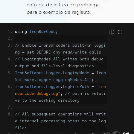
using 
IronBarCode
;
// Enable IronBarcode's built-in loggi
ng — set BEFORE any read/write calls
// LoggingModes.All writes both debug 
output and file-level diagnostics
IronSoftware
.
Logger
.
LoggingMode
=
Iron
Software
.
Logger
.
LoggingModes
.
All
;
IronSoftware
.
Logger
.
LogFilePath
=
"iro
nbarcode-debug.log"
;
// path is relati
ve to the working directory
// All subsequent operations will writ
e internal processing steps to the log 
file:
VB
C#