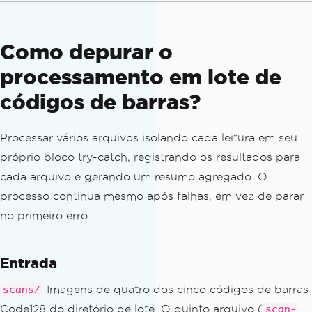
// Emit a structured error ent
ry to stderr with exception type, mess
age, and elapsed time
Como depurar o
Console
.
Error
.
WriteLine
(
$
"
processamento em lote de
{{\"file\":\"{filePath}\",\"status
\":\"error\","
códigos de barras?
+
 $
"\"exception\":\"{ex.Ge
tType().Name}\",\"message\":\"{ex.Mess
Processar vários arquivos isolando cada leitura em seu
age}\","
+
 $
"\"elapsed_ms\":{sw.Ela
próprio bloco try-catch, registrando os resultados para
psedMilliseconds}}}"
);
cada arquivo e gerando um resumo agregado. O
throw
;
// rethrow so the calle
processo continua mesmo após falhas, em vez de parar
r's catch blocks still handle the exce
no primeiro erro.
ption normally
}
}
Entrada
Imagens de quatro dos cinco códigos de barras
scans/
Code128 do diretório de lote. O quinto arquivo (
scan-