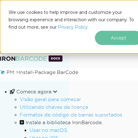
We use cookies to help improve and customize your
browsing experience and interaction with our company. To
Docs
find out more, see our
Privacy Policy.
for
Nesta página
.NET
Accept
Ir para o conteúdo do rodapé
PM >
Install-Package BarCode
Comece agora
Visão geral para começar
Utilizando chaves de licença
Formatos de código de barras suportados
Instale a biblioteca IronBarcode.
Usar no macOS
Usar no iOS