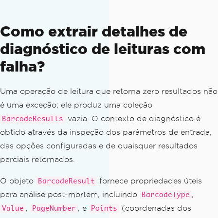
found: {filePath} — {ex.Message}"
);
}
Como extrair detalhes de
catch
(
IronBarCodeNativeException
 ex
)
when 
(
ex
.
Message
.
Contains
(
"DLL"
))
diagnóstico de leituras com
{
falha?
// The when filter routes only mis
sing-DLL errors here; other native exc
eptions
Uma operação de leitura que retorna zero resultados não
// fall through to the IronBarCode
é uma exceção; ele produz uma coleção
Exception block below
vazia. O contexto de diagnóstico é
BarcodeResults
Console
.
Error
.
WriteLine
(
$
"Missing 
native dependency: {ex.Message}"
);
obtido através da inspeção dos parâmetros de entrada,
}
das opções configuradas e de quaisquer resultados
catch
(
IronBarCodeException
 ex
)
parciais retornados.
{
// Base catch for any IronBarcode-
O objeto
fornece propriedades úteis
BarcodeResult
specific error not matched by the bloc
para análise post-mortem, incluindo
,
BarcodeType
ks above
,
, e
(coordenadas dos
Value
PageNumber
Console
.
Error
.
Points
WriteLine
(
$
"IronBarc