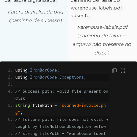
Fatura digitalizada.png
(caminho de sucesso)
warehouse-labels.pdf
(caminho de falha —
arquivo não presente no
disco)
using 
IronBarCode
;
using 
IronBarCode
.
Exceptions
;
// Success path: valid file present on 
disk
string
 filePath 
=
"scanned-invoice.pn
g"
;
// Failure path: file does not exist → 
caught by FileNotFoundException below
// string filePath = "warehouse-label