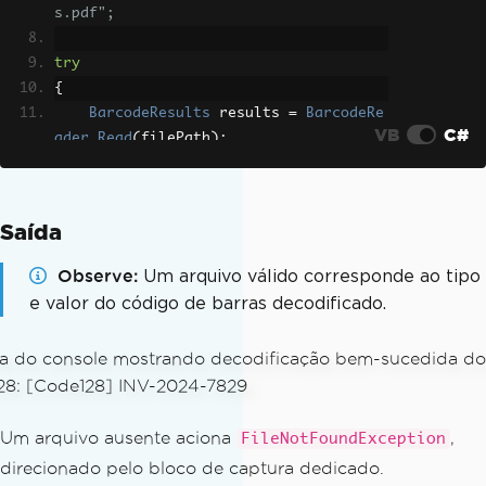
s.pdf";
try
{
BarcodeResults
 results 
=
BarcodeRe
VB
C#
ader
.
Read
(
filePath
);
foreach
(
BarcodeResult
 result 
in
 r
esults
)
{
Saída
// Print the detected symbolog
y and decoded value for each barcode f
Observe
Um arquivo válido corresponde ao tipo
ound
e valor do código de barras decodificado.
Console
.
WriteLine
(
$
"[{result.B
arcodeType}] {result.Value}"
);
}
}
catch
(
IronBarCodePdfPasswordException
Um arquivo ausente aciona
,
ex
)
FileNotFoundException
{
direcionado pelo bloco de captura dedicado.