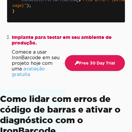
Console
.
Error
.
WriteLine
(
$
"File error: {ex.Mes
sage}"
);
}
Implante para testar em seu ambiente de
produção.
Comece a usar
IronBarcode em seu
projeto hoje com
Free 30 Day Trial
uma
avaliação
gratuita
Como lidar com erros de
código de barras e ativar o
diagnóstico com o
IronBarcode