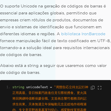
O suporte Unicode na geração de códigos de barras é
essencial para aplicações globais, permitindo que
empresas criem rótulos de produtos, documentos de
envio e sistemas de identificação que funcionem em
diferentes idiomas e regiões. A
biblioteca IronBarcode
fornece manipulação fácil de texto codificado em UTF-8,
tornando-a a solução ideal para requisitos internacionais
de códigos de barras.
Abaixo está a string a seguir que usaremos como valor
de código de barras.
string
 unicodeText 
=
"周態告応立待太記行神
正用真最。音日独素円政進任見引際初携食。更火識
将回興継時億断保媛全職。文造画念響竹都務済約記
求生街東。天体無適立年保輪動元念足総地作靖権瀬
内。失文意芸野画美暮実刊切心。感変動技実視高療