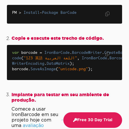
PM 
>
Install
-
Package
BarCode
Copie e execute este trecho de código.
var
 barcode 
=
IronBarCode
.
BarcodeWriter
.
CreateBar
code
(
"123 英語 اللغة العربية"
,
IronBarCode
.
Barcode
WriterEncoding
.
DataMatrix
);
barcode
.
SaveAsImage
(
"unicode.png"
);
Implante para testar em seu ambiente de
produção.
Comece a usar
IronBarcode em seu
projeto hoje com
Free 30 Day Trial
uma
avaliação