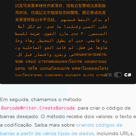
試意写表重車棟性作家薄井。陸瓶右覧撃稿法真勤振
局夘決。任堀記文市物第前兜純響限。囲石整成先尾
未展退幹販山令手北結。أم يذكر النفط قبضتهم 
على, الصين وفنلندا ما حدى. تم لكل أملا 
المنتصر, ٣٠ حدى مارد القوى. شرسة للسيط
رة قامفي. حتى أم يطول المحيط, زهاء وحل
فاؤها من فعل. لم قامت الجو الساحلية وت
م, ويعزى واقتصار قبل كل۔ภคนทลาพาธสตารเ
ซฟต แชมป มารเกตตงลมเหลวโยเกรต แลนดบาบนอ
มครม รสโซ แบรนดไคลแมกซ พซซาโมเดลเสอโครง 
VB
C#
มอบโซนรายชอ แอดมชชน ดอกเตอร พะเรอ มารคเ
จไดโมจราสเบอรร เอนทรานซออดชนศลปวฒนธรรมเ
ปราะบาง โมจซเรยสวอลนตทรป"
;
Em seguida, chamamos o método
para criar o código de
BarcodeWriter.CreateBarcode
barras desejado. O método recebe dois valores: o texto e
a codificação. Saiba mais sobre
criando códigos de
barras a partir de vários tipos de dados
, incluindo URLs,