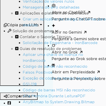
Verificação de valores nulos
Mensagens de erro detalhadas
Abrir no ChatGPT
Aplicações e plataformas suportadas
Pergunte ao ChatGPT sobre 
Criar um aplicativo de código de barras para
Cópia para LLMs
desktop
Solução de problemas
Abrir no Gemini
Contatar o Suporte Técnico
Pergunte à Gemini sobre est
Solicitação de Engenharia - IronBarcode
Guias de resolução de problemas
Abrir no Grok
Aplicar uma chave de licença no
Pergunte ao Grok sobre esta
IronBarcode
Código de barras não reconhecido
Abrir em Perplexidade
Falsos Positivos
Exceção de cópia de tempo de execução
Pergunte à Perplexity sobre 
GS1-128
Código de barras MSI não reconhecido
Alta Memória Durante LeituraPDF
Compartilhar
AnyBitmap to System.Drawing.Bitmap