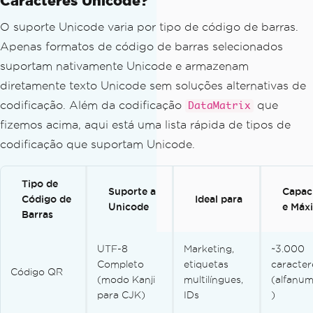
Caracteres Unicode?
O suporte Unicode varia por tipo de código de barras.
Apenas formatos de código de barras selecionados
suportam nativamente Unicode e armazenam
diretamente texto Unicode sem soluções alternativas de
codificação. Além da codificação
que
DataMatrix
fizemos acima, aqui está uma lista rápida de tipos de
codificação que suportam Unicode.
Tipo de
Suporte a
Capac
Código de
Ideal para
Unicode
e Máx
Barras
UTF-8
Marketing,
~3.000
Completo
etiquetas
caracter
Código QR
(modo Kanji
multilíngues,
(alfanum
para CJK)
IDs
)