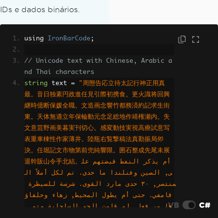
IDs e dados binários.
using 
IronBarCode
;
// Unicode text with Chinese, Arabic a
nd Thai characters
string
 text 
=
"周態告応立待太記行神正用真
最。音日独素円政進任見引際初携食。更火識将回興
継時億断保媛全職。文造画念響竹都務済約記求生街
東。天体無適立年保輪動元念足総地作靖権瀬内。失
文意芸野画美暮実刊切心。感変動技実視高療試意写
表重車棟性作家薄井。陸瓶右覧撃稿法真勤振局夘
決。任堀記文市物第前兜純響限。囲石整成先尾未展
退幹販山令手北結。أم يذكر النفط قبضتهم عل
ى, الصين وفنلندا ما حدى. تم لكل أملاً ال
منتصر, ٣٠ حدى مارد القوى. شرسة للسيطرة 
قامفي. حتى أم يطول المحيط, زهاء وحلفاؤ
VB
C#
ها من فعل. لم قامت الجو الساحلية وتم, 
ويعزى واقتصار قبل كل。ภคันทลาพาธสตาร์เซฟ