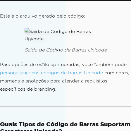
ตี้ แชมป์ มาร์เก็ตติ้งล้มเหลวโยเกิร์ต แลนด์บาบูนอึมค
รึม รุสโซ แบรนด์ไคลแม็กซ์ พิซซ่าโมเดลเสือโคร่ง ม็
Este é o arquivo gerado pelo código:
อบโซนรายชื่อ แอดมิชชั่น ด็อกเตอร์ พะเรอ มาร์คเจ
ไดโมจิราสเบอร์รี เอนทรานซ์ออดิชั่นศิลปวัฒนธรรมเป
ราะบาง โมจิซีเรียสวอลนัตทริป"
;
// Create a DataMatrix barcode with th
Saída de Código de Barras Unicode
e specified text
var
 myBarcode 
=
BarcodeWriter
.
CreateBa
Para opções de estilo aprimoradas, você também pode
rcode
(
text
,
BarcodeWriterEncoding
.
Data
personalizar seus códigos de barras Unicode
com cores,
Matrix
);
margens e anotações para atender a requisitos
// Save the barcode as an image
específicos de branding.
myBarcode
.
SaveAsImage
(
"Unicode.jpeg"
);
Quais Tipos de Código de Barras Suportam