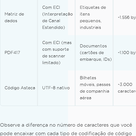
Com ECI
Etiquetas de
Matriz de
(Interpretação
itens
~1.556 b
dados
de Canal
pequenos,
Estendido)
industriais
Com ECI (mas
Documentos
com suporte
PDF417
(cartões de
~1.100 by
de scanner
embarque, IDs)
limitado)
Bilhetes
móveis, passes
~3.000
Código Asteca
UTF-8 nativo
de companhia
caracter
aérea
Observe a diferença no número de caracteres que você
pode encaixar com cada tipo de codificação de código