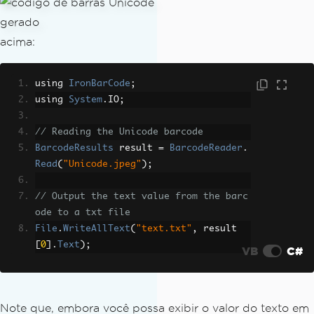
acima:
using 
IronBarCode
;
using 
System
.
IO
;
// Reading the Unicode barcode
BarcodeResults
 result 
=
BarcodeReader
.
Read
(
"Unicode.jpeg"
);
// Output the text value from the barc
ode to a txt file
File
.
WriteAllText
(
"text.txt"
,
 result
[
0
].
Text
);
VB
C#
Note que, embora você possa exibir o valor do texto em