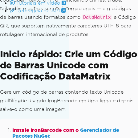
Tutoriais em vídeo
tailandês e outros scripts internacionais — em códigos
Referência da API
de barras usando formatos como
e Código
DataMatrix
QR, que suportam nativamente caracteres UTF-8 para
rotulagem internacional de produtos.
Inicio rápido: Crie um Código
de Barras Unicode com
Codificação DataMatrix
Gere um código de barras contendo texto Unicode
multilíngue usando IronBarcode em uma linha e depois
salve-o como uma imagem.
Instale IronBarcode com o
Gerenciador de
Pacotes NuGet