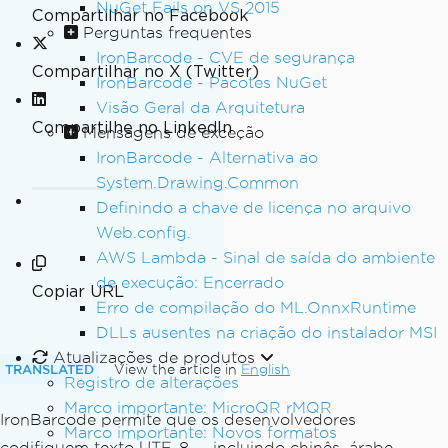
NuGet Fails on VS 2015
Compartilhar no Facebook
Perguntas frequentes
IronBarcode - CVE de segurança
Compartilhar no X (Twitter)
IronBarcode - Pacotes NuGet
Visão Geral da Arquitetura
Compartilhe no LinkedIn
Mensagens de exceção
IronBarcode - Alternativa ao
System.Drawing.Common
Definindo a chave de licença no arquivo
Web.config.
AWS Lambda - Sinal de saída do ambiente
de execução: Encerrado
Copiar URL
Erro de compilação do ML.OnnxRuntime
DLLs ausentes na criação do instalador MSI
Atualizações de produtos
TRANSLATED
View the article in
English
Registro de alterações
Marco importante: MicroQR rMQR
IronBarcode permite que os desenvolvedores
Marco importante: Novos formatos
codifiquem texto UTF-8 — incluindo chinês, árabe,