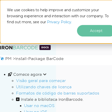
We use cookies to help improve and customize your
browsing experience and interaction with our company. To
Docs
find out more, see our
Privacy Policy.
for
Nesta página
.NET
Accept
Ir para o conteúdo do rodapé
PM >
Install-Package BarCode
Comece agora
Visão geral para começar
Utilizando chaves de licença
Formatos de código de barras suportados
Instale a biblioteca IronBarcode.
Usar no macOS
Usar no iOS