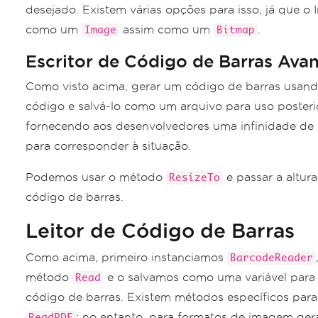
desejado. Existem várias opções para isso, já que o 
como um
assim como um
.
Image
Bitmap
Escritor de Código de Barras Ava
Como visto acima, gerar um código de barras usand
código e salvá-lo como um arquivo para uso posterio
fornecendo aos desenvolvedores uma infinidade de 
para corresponder à situação.
Podemos usar o método
e passar a altur
ResizeTo
código de barras.
Leitor de Código de Barras
Como acima, primeiro instanciamos
BarcodeReader
método
e o salvamos como uma variável para 
Read
código de barras. Existem métodos específicos par
; no entanto, para formatos de imagem ger
ReadPDF