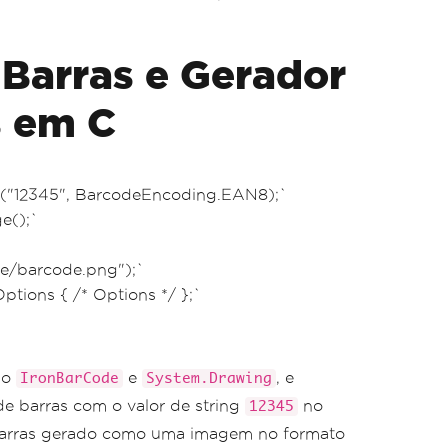
 Barras e Gerador
"
,
 myOptionsExample
);
s em C
12345"
,
BarcodeWriterEncoding
.
EAN8
);
 resize
e("12345", BarcodeEncoding.EAN8);`
e();`
le/barcode.png");`
ions { /* Options */ };`
ocessing
mo
e
, e
IronBarCode
System.Drawing
e barras com o valor de string
no
12345
 barras gerado como uma imagem no formato