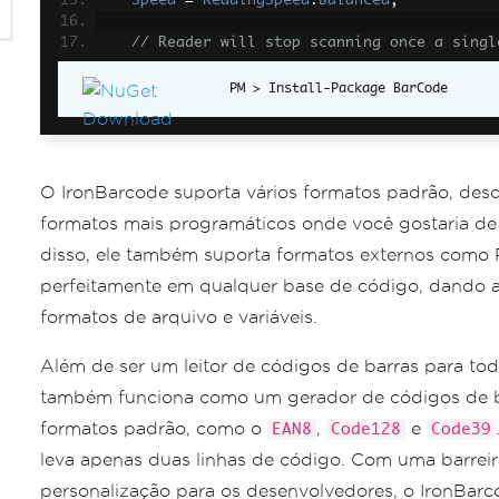
Speed
=
ReadingSpeed
.
Balanced
,
// Reader will stop scanning once a singl
ExpectMultipleBarcodes
=
true
,
Install-Package BarCode
// By default, all barcode formats are sc
// Specifying a subset of barcode types t
ExpectBarcodeTypes
=
BarcodeEncoding
.
AllO
O IronBarcode suporta vários formatos padrão, desd
// Utilize multiple threads to read barco
Multithreaded
=
true
,
formatos mais programáticos onde você gostaria de
disso, ele também suporta formatos externos como 
// Maximum threads for parallelized barco
// Default is 4
perfeitamente em qualquer base de código, dando a
MaxParallelThreads
=
2
,
formatos de arquivo e variáveis.
// The area of each image frame in which 
// Specifying a crop area will significan
Além de ser um leitor de códigos de barras para to
s of the image
também funciona como um gerador de códigos de ba
CropArea
=
new
Rectangle
(),
formatos padrão, como o
,
e
EAN8
Code128
Code39
// Special setting for Code39 barcodes
leva apenas duas linhas de código. Com uma barreir
// If a Code39 barcode is detected, try t
character sets
personalização para os desenvolvedores, o IronBar