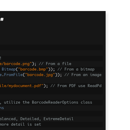
C#
!
e/barcode.png"
);
// From a file
Bitmap
(
"barcode.bmp"
));
// From a bitmap
e
.
FromFile
(
"barcode.jpg"
));
// From an image 
ile/mydocument.pdf"
);
// From PDF use ReadPd
, utilize the BarcodeReaderOptions class
ns
alanced, Detailed, ExtremeDetail
more detail is set