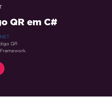
igo QR em C#
.NET
ódigo QR
e Framework.