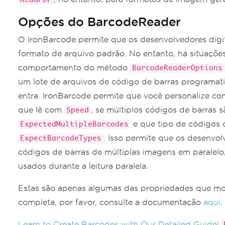
Opções do BarcodeReader
O IronBarcode permite que os desenvolvedores digit
formato de arquivo padrão. No entanto, há situaçõe
comportamento do método
BarcodeReaderOptions
um lote de arquivos de código de barras programat
entra. IronBarcode permite que você personalize c
que lê com
, se múltiplos códigos de barras
Speed
e que tipo de códigos 
ExpectedMultipleBarcodes
. Isso permite que os desenvol
ExpectBarcodeTypes
códigos de barras de múltiplas imagens em paralel
usados durante a leitura paralela.
Estas são apenas algumas das propriedades que mos
completa, por favor, consulte a documentação
aqui
.
Learn to Create Barcodes with Our Detailed Guide!