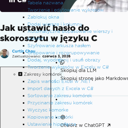
Tabela nazwana
Tworzenie i edytowanie wykresów
Zablokuj okna
Dodaj wiersze i kolumny
Jak ustawić hasło do
Automatyczne dopasowanie wierszy i
skoroszytu w języku C
kolumn
Szyfrowanie arkusza hasłem
Curtis Chau
Grupowanie i rozgrupowywanie
Zaktualizowano:
czerwca 3, 2026
Dodaj, wyodrębnij i usuń obrazy
Tworzenie wykresów w Excelu w C#
Skopiuj dla LLM
Zakresy komórek
Skopiuj stronę jako Markdow
Zapis wartości Excel w .NET
Import danych z Excela w C#
Sortowanie zakresu komórek
Przycinanie zakresu komórek
Wyczysc komorke
Kopiowanie komórki
Ustawienie hiperłącza
Otwórz w ChatGPT