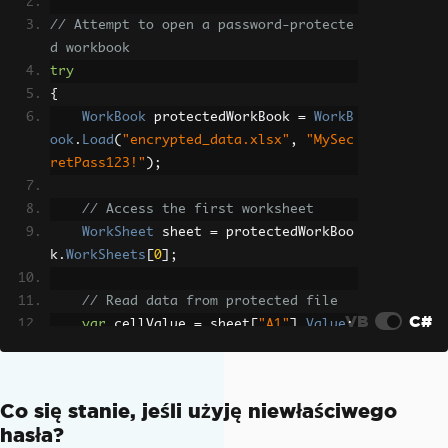
// Attempt to open a password-protecte
d workbook
try
{
WorkBook
 protectedWorkBook 
=
WorkB
ook
.
Load
(
"encrypted_data.xlsx"
,
"MySec
retPass123!"
);
// Access the first worksheet
WorkSheet
 sheet 
=
 protectedWorkBoo
k
.
WorkSheets
[
0
];
// Read data from protected file
VB
C#
var
 cellValue 
=
 sheet
[
"A1"
].
Value
;
Console
.
WriteLine
(
$
"Successfully a
ccessed protected workbook. A1 contain
s: {cellValue}"
);
Co się stanie, jeśli użyję niewłaściwego
}
hasła?
catch
(
Exception
 ex
)