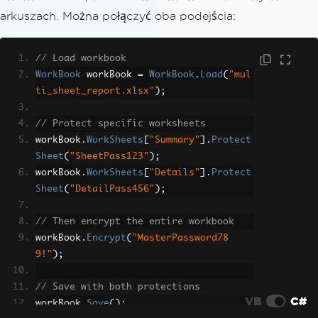
arkuszach. Można połączyć oba podejścia:
// Load workbook
WorkBook
 workBook 
=
WorkBook
.
Load
(
"mul
ti_sheet_report.xlsx"
);
// Protect specific worksheets
workBook
.
WorkSheets
[
"Summary"
].
Protect
Sheet
(
"SheetPass123"
);
workBook
.
WorkSheets
[
"Details"
].
Protect
Sheet
(
"DetailPass456"
);
// Then encrypt the entire workbook
workBook
.
Encrypt
(
"MasterPassword78
9!"
);
// Save with both protections
VB
C#
workBook
.
Save
();