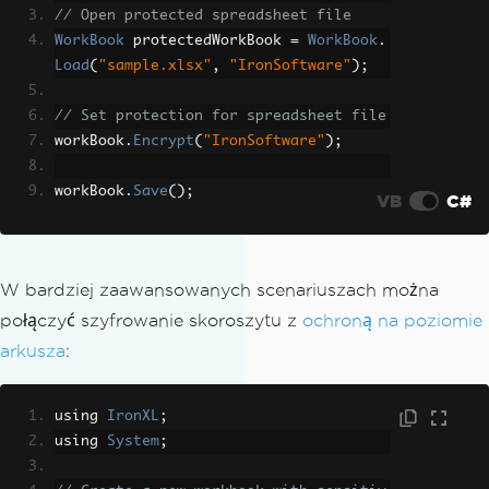
// Open protected spreadsheet file
WorkBook
 protectedWorkBook 
=
WorkBook
.
Load
(
"sample.xlsx"
,
"IronSoftware"
);
// Set protection for spreadsheet file
workBook
.
Encrypt
(
"IronSoftware"
);
workBook
.
Save
();
VB
C#
W bardziej zaawansowanych scenariuszach można
połączyć szyfrowanie skoroszytu z
ochroną na poziomie
arkusza
:
using 
IronXL
;
using 
System
;