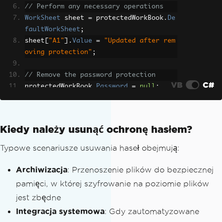
// Perform any necessary operations
WorkSheet
 sheet 
=
 protectedWorkBook
.
De
faultWorkSheet
;
sheet
[
"A1"
].
Value
=
"Updated after rem
oving protection"
;
// Remove the password protection
VB
C#
protectedWorkBook
.
Password
=
null
;
// Save the workbook without password 
protection
Kiedy należy usunąć ochronę hasłem?
protectedWorkBook
.
SaveAs
(
"unprotected_
report.xlsx"
);
Typowe scenariusze usuwania haseł obejmują:
Console
.
WriteLine
(
"Password protection 
Archiwizacja
: Przenoszenie plików do bezpiecznej
removed successfully!"
);
pamięci, w której szyfrowanie na poziomie plików
jest zbędne
Integracja systemowa
: Gdy zautomatyzowane