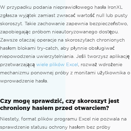
{
W przypadku podania nieprawidłowego hasła IronXL
Console
.
WriteLine
(
$
"Failed to open 
zgłasza wyjątek zamiast zwracać wartość null lub pusty
workbook: {ex.Message}"
);
skoroszyt. Takie zachowanie zapewnia bezpieczeństwo,
}
zapobiegając próbom nieautoryzowanego dostępu.
Zawsze otaczaj operacje na skoroszytach chronionych
hasłem blokami try-catch, aby płynnie obsługiwać
niepowodzenia uwierzytelniania. Jeśli tworzysz aplikację
przetwarzającą
wiele plików Excel
, rozważ wdrożenie
mechanizmu ponownej próby z monitami użytkownika o
wprowadzenie hasła.
Czy mogę sprawdzić, czy skoroszyt jest
chroniony hasłem przed otwarciem?
Niestety, format plików programu Excel nie pozwala na
sprawdzenie statusu ochrony hasłem bez próby