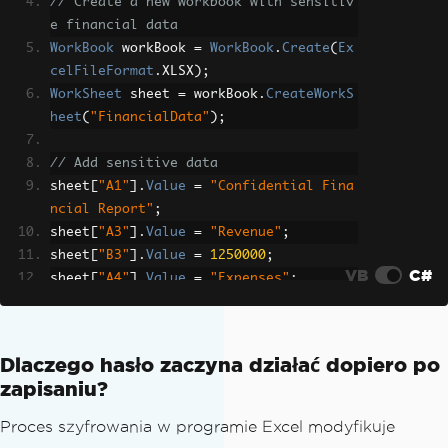
// Create a new workbook with sensitiv
e financial data
WorkBook
 workBook 
=
WorkBook
.
Create
(
Ex
celFileFormat
.
XLSX
);
WorkSheet
 sheet 
=
 workBook
.
CreateWorkS
heet
(
"FinancialData"
);
// Add sensitive data
sheet
[
"A1"
].
Value
=
"Confidential Fina
ncial Report"
;
sheet
[
"A3"
].
Value
=
"Revenue"
;
sheet
[
"B3"
].
Value
=
1250000
;
VB
C#
sheet
[
"A4"
].
Value
=
"Expenses"
;
sheet
[
"B4"
].
Value
=
750000
;
// Apply formatting before encryption
Dlaczego hasło zaczyna działać dopiero po
sheet
[
"B3:B4"
].
FormatString
=
"$#,##0.
zapisaniu?
00"
;
Proces szyfrowania w programie Excel modyfikuje
// Encrypt the workbook with a strong 