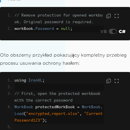
// Remove protection for opened workbo
ok. Original password is required.
workBook
.
Password
=
null
;
VB
C#
Oto obszerny przykład pokazujący kompletny przebieg
procesu usuwania ochrony hasłem:
using 
IronXL
;
// First, open the protected workbook 
with the correct password
WorkBook
 protectedWorkBook 
=
WorkBook
.
Load
(
"encrypted_report.xlsx"
,
"Current
Password123"
);