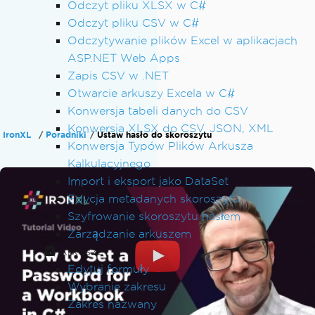
Odczyt pliku XLSX w C#
Odczyt pliku CSV w C#
Odczytywanie plików Excel w aplikacjach
ASP.NET Web Apps
Zapis CSV w .NET
Otwarcie arkuszy Excela w C#
Konwersja tabeli danych do CSV
Konwersja XLSX do CSV, JSON, XML
IronXL
Poradniki
Ustaw hasło do skoroszytu
Konwersja Typów Plików Arkusza
Kalkulacyjnego
Import i eksport jako DataSet
Edycja metadanych skoroszytu
Szyfrowanie skoroszytu hasłem
Zarządzanie arkuszem
Arkusze
Edytuj formuły
Wybranie zakresu
Zakres nazwany