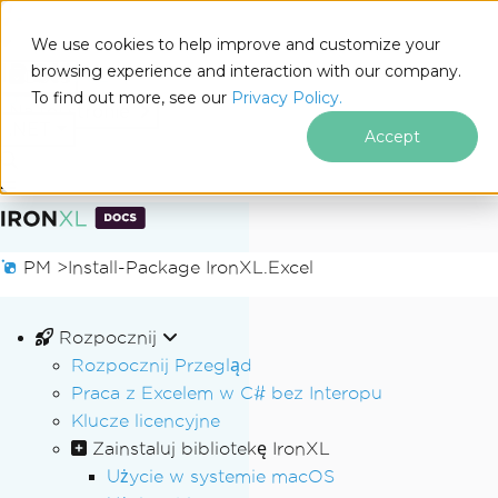
We use cookies to help improve and customize your
browsing experience and interaction with our company.
Docs
To find out more, see our
Privacy Policy.
for
Na tej stronie
.NET
Accept
Przejdź do treści stopki
PM >
Install-Package IronXL.Excel
Rozpocznij
Rozpocznij Przegląd
Praca z Excelem w C# bez Interopu
Klucze licencyjne
Zainstaluj bibliotekę IronXL
Użycie w systemie macOS