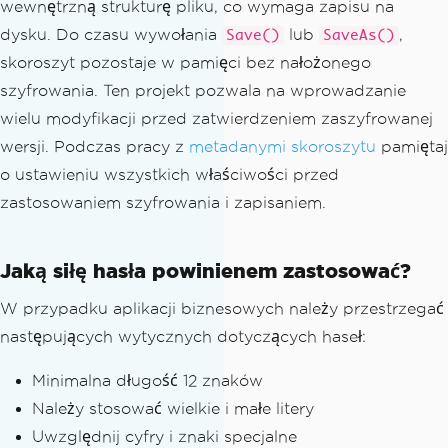
wewnętrzną strukturę pliku, co wymaga zapisu na
password
dysku. Do czasu wywołania
lub
,
Save()
SaveAs()
workBook
.
Encrypt
(
"F!n@nc3_S3cur3_202
skoroszyt pozostaje w pamięci bez nałożonego
4"
);
szyfrowania. Ten projekt pozwala na wprowadzanie
// Save the encrypted workbook
wielu modyfikacji przed zatwierdzeniem zaszyfrowanej
workBook
.
SaveAs
(
"financial_report_encr
wersji. Podczas pracy z
metadanymi skoroszytu
pamiętaj
ypted.xlsx"
);
o ustawieniu wszystkich właściwości przed
Console
.
WriteLine
(
"Workbook encrypted 
zastosowaniem szyfrowania i zapisaniem.
successfully!"
);
Jaką siłę hasła powinienem zastosować?
W przypadku aplikacji biznesowych należy przestrzegać
następujących wytycznych dotyczących haseł:
Minimalna długość 12 znaków
Należy stosować wielkie i małe litery
Uwzględnij cyfry i znaki specjalne