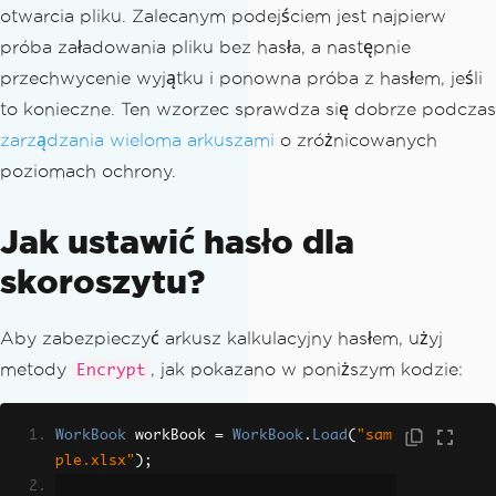
otwarcia pliku. Zalecanym podejściem jest najpierw
próba załadowania pliku bez hasła, a następnie
przechwycenie wyjątku i ponowna próba z hasłem, jeśli
to konieczne. Ten wzorzec sprawdza się dobrze podczas
zarządzania wieloma arkuszami
o zróżnicowanych
poziomach ochrony.
Jak ustawić hasło dla
skoroszytu?
Aby zabezpieczyć arkusz kalkulacyjny hasłem, użyj
metody
, jak pokazano w poniższym kodzie:
Encrypt
WorkBook
 workBook 
=
WorkBook
.
Load
(
"sam
ple.xlsx"
);