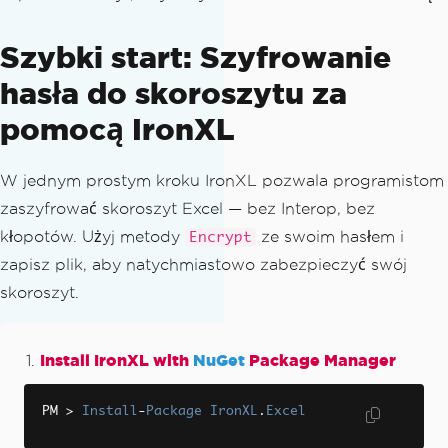
Szybki start: Szyfrowanie
hasła do skoroszytu za
pomocą IronXL
W jednym prostym kroku IronXL pozwala programistom
zaszyfrować skoroszyt Excel — bez Interop, bez
kłopotów. Użyj metody
ze swoim hasłem i
Encrypt
zapisz plik, aby natychmiastowo zabezpieczyć swój
skoroszyt.
Install IronXL with
NuGet
Package Manager
PM 
>
Install
-
Package
IronXL
.
Excel