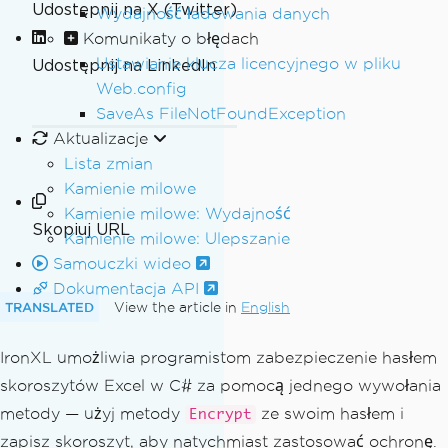
Udostępnij na X (Twitter)
Wydajność ładowania danych
Komunikaty o błędach
Ustawianie klucza licencyjnego w pliku
Udostępnij na LinkedIn
Web.config
SaveAs FileNotFoundException
Aktualizacje
Lista zmian
Kamienie milowe
Kamienie milowe: Wydajność
Skopiuj URL
Kamienie milowe: Ulepszanie
Samouczki wideo
Dokumentacja API
TRANSLATED
View the article in
English
IronXL umożliwia programistom zabezpieczenie hasłem
skoroszytów Excel w C# za pomocą jednego wywołania
metody — użyj metody
ze swoim hasłem i
Encrypt
zapisz skoroszyt, aby natychmiast zastosować ochronę.