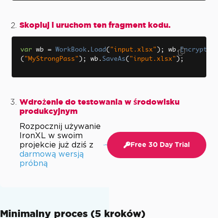
Skopiuj i uruchom ten fragment kodu.
var
 wb 
=
WorkBook
.
Load
(
"input.xlsx"
);
 wb
.
Encrypt
(
"MyStrongPass"
);
 wb
.
SaveAs
(
"input.xlsx"
);
Wdrożenie do testowania w środowisku
produkcyjnym
Rozpocznij używanie
IronXL w swoim
projekcie już dziś z
Free 30 Day Trial
darmową wersją
próbną
Minimalny proces (5 kroków)