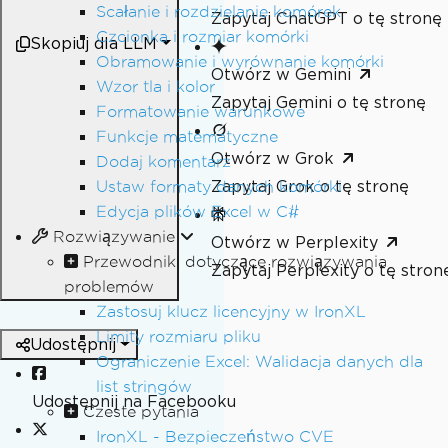
Scałanie i rozdzielanie komórek
Zapytaj ChatGPT o tę stronę
Czcionka i rozmiar komórki
Skopiuj dla LLM
Obramowanie i wyrównanie komórki
Otwórz w Gemini
Wzor tla i kolor
Zapytaj Gemini o tę stronę
Formatowanie warunkowe
Funkcje matematyczne
Otwórz w Grok
Dodaj komentarz
Zapytaj Grok o tę stronę
Ustaw formaty danych komórki
Edycja plików Excel w C#
Rozwiązywanie
Otwórz w Perplexity
Przewodniki dotyczące rozwiązywania
Zapytaj Perplexity o tę stron
problemów
Zastosuj klucz licencyjny w IronXL
Limity rozmiaru pliku
Udostępnij
Ograniczenie Excel: Walidacja danych dla
list stringów
Udostępnij na Facebooku
Czeste pytania
IronXL - Bezpieczeństwo CVE