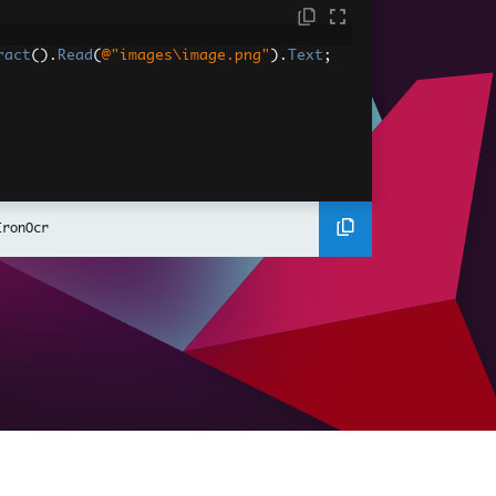
ract
().
Read
(
@"images\image.png"
).
Text
;
IronOcr