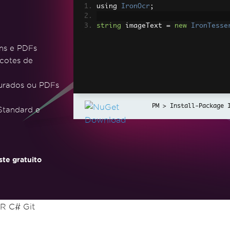
using 
IronOcr
;
string
 imageText 
=
new
IronTesse
ens e PDFs
cotes de
turados ou PDFs
Install-Package 
 Standard e
te gratuito
R C# Git