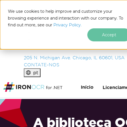
IRON
SOFTWARE
We use cookies to help improve and customize your
PRODUTOS
browsing experience and interaction with our company. To
find out more, see our
EMPRESA
Privacy Policy.
SOLUÇÕES
Accept
RECURSOS
SOBRE NÓS
205 N. Michigan Ave. Chicago, IL 60601, USA
CONTATE-NOS
pt
Início
Licenciam
A biblioteca 