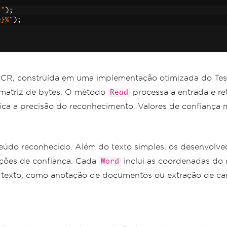
}"
);
e}%"
);
CR, construída em uma implementação otimizada do Tesse
matriz de bytes. O método
processa a entrada e r
Read
a a precisão do reconhecimento. Valores de confiança 
eúdo reconhecido. Além do texto simples, os desenvolved
ações de confiança. Cada
inclui as coordenadas do 
Word
e texto, como anotação de documentos ou extração de ca