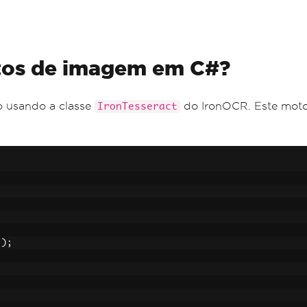
atos de imagem em C#?
o usando a classe
do IronOCR. Este moto
IronTesseract
"
);