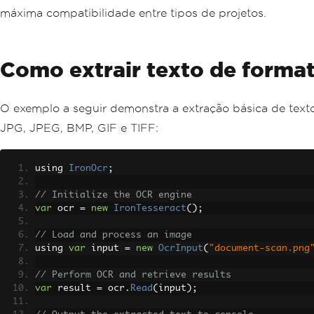
máxima compatibilidade entre tipos de projetos.
Como extrair texto de form
O exemplo a seguir demonstra a extração básica de text
JPG, JPEG, BMP, GIF e TIFF:
using 
IronOcr
;
// Initialize the OCR engine
var
 ocr 
=
new
IronTesseract
();
// Load and process an image
using 
var
 input 
=
new
OcrInput
(
"document-scan.png
// Perform OCR and retrieve results
var
 result 
=
 ocr
.
Read
(
input
);