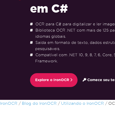
em C#
OCR para C# para digitalizar e ler imag
Biblioteca OCR .NET com mais de 125 pa
idiomas globais.
Saída em formato de texto, dados estru
pesquisáveis.
Compatível com .NET 10, 9, 8, 7, 6, Core,
Framework.
Explore o IronOCR
Comece seu tes
Ir para o conteúdo do rodapé
IronOCR
Blog do IronOCR
Utilizando o IronOCR
OC