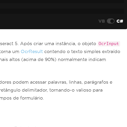
VB
C#
ract 5. Após criar uma instância, o objeto
OcrInput
etorna um
OcrResult
contendo o texto simples extraído
mais altos (acima de 90%) normalmente indicam
ores podem acessar palavras, linhas, parágrafos e
retângulo delimitador, tornando-o valioso para
mpos de formulário.