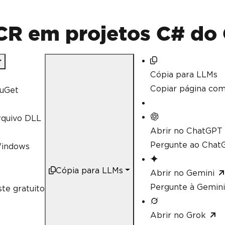
R em projetos C# do
Cópia para LLMs
Copiar página co
uGet
rquivo DLL
Abrir no ChatGPT
Pergunte ao ChatG
Windows
Cópia para LLMs
Abrir no Gemini
Pergunte à Gemini
te gratuito
Abrir no Grok