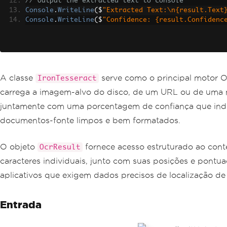
// Output the extracted text to console
Console
.
WriteLine
(
$
"Extracted Text:\n{result.Text
Console
.
WriteLine
(
$
"Confidence: {result.Confidenc
A classe
serve como o principal motor O
IronTesseract
carrega a imagem-alvo do disco, de um URL ou de uma 
juntamente com uma porcentagem de confiança que indic
documentos-fonte limpos e bem formatados.
O objeto
fornece acesso estruturado ao cont
OcrResult
caracteres individuais, junto com suas posições e pontu
aplicativos que exigem dados precisos de localização d
Entrada