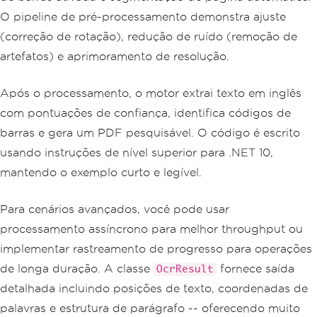
ode.Value} ({barcode.Format})"
);
O pipeline de pré-processamento demonstra ajuste
}
(correção de rotação), redução de ruído (remoção de
result
.
SaveAsSearchablePdf
(
"output.pd
artefatos) e aprimoramento de resolução.
f"
);
Após o processamento, o motor extrai texto em inglês
com pontuações de confiança, identifica códigos de
barras e gera um PDF pesquisável. O código é escrito
usando instruções de nível superior para .NET 10,
mantendo o exemplo curto e legível.
Para cenários avançados, você pode usar
processamento assíncrono para melhor throughput ou
implementar rastreamento de progresso para operações
de longa duração. A classe
fornece saída
OcrResult
detalhada incluindo posições de texto, coordenadas de
palavras e estrutura de parágrafo -- oferecendo muito