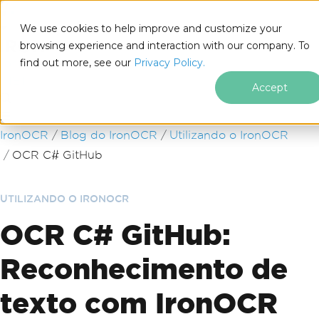
We use cookies to help improve and customize your
browsing experience and interaction with our company. To
find out more, see our
Privacy Policy.
for
.NET
Accept
Ir para o conteúdo do rodapé
IronOCR
Blog do IronOCR
Utilizando o IronOCR
OCR C# GitHub
UTILIZANDO O IRONOCR
OCR C# GitHub:
Reconhecimento de
texto com IronOCR