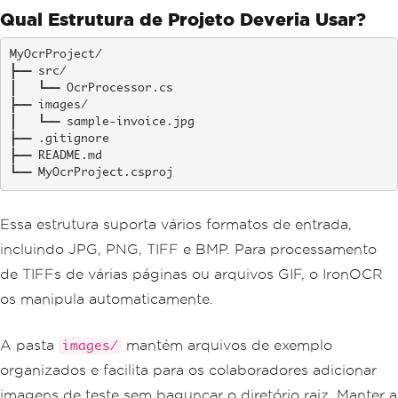
Qual Estrutura de Projeto Deveria Usar?
MyOcrProject/

├── src/

│   └── OcrProcessor.cs

├── images/

│   └── sample-invoice.jpg

├── .gitignore

├── README.md

└── MyOcrProject.csproj
Essa estrutura suporta vários formatos de entrada,
incluindo JPG, PNG, TIFF e BMP. Para processamento
de TIFFs de várias páginas ou arquivos GIF, o IronOCR
os manipula automaticamente.
A pasta
mantém arquivos de exemplo
images/
organizados e facilita para os colaboradores adicionar
imagens de teste sem bagunçar o diretório raiz. Manter a