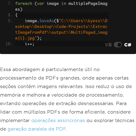
foreach
(
var
 image 
in
 multiplePageImag
es
)
{
    image
.
SaveAs
(
$
"C:\\Users\\kyess\\D
esktop\\Desktop\\Code-Projects\\Extrac
tImageFromPdf\\output\\MultiPaged_imag
e{i}.jpg"
);
VB
C#
    i
++;
}
Essa abordagem é particularmente útil no
processamento de PDFs grandes, onde apenas certas
seções contêm imagens relevantes. Isso reduz o uso de
memória e melhora a velocidade de processamento,
evitando operações de extração desnecessárias. Para
lidar com múltiplos PDFs de forma eficiente, considere
implementar
operações assíncronas
ou explorar técnicas
de
geração paralela de PDF
.