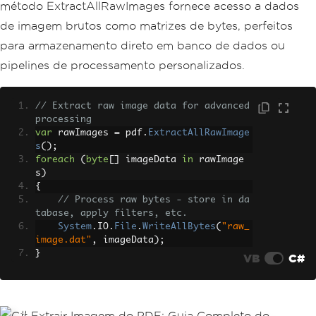
método ExtractAllRawImages fornece acesso a dados
de imagem brutos como matrizes de bytes, perfeitos
para armazenamento direto em banco de dados ou
pipelines de processamento personalizados.
// Extract raw image data for advanced 
processing
var
 rawImages 
=
 pdf
.
ExtractAllRawImage
s
();
foreach
(
byte
[]
 imageData 
in
 rawImage
s
)
{
// Process raw bytes - store in da
tabase, apply filters, etc.
System
.
IO
.
File
.
WriteAllBytes
(
"raw_
image.dat"
,
 imageData
);
}
VB
C#