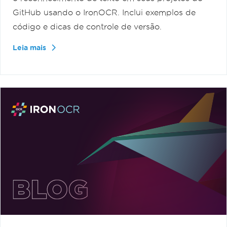
GitHub usando o IronOCR. Inclui exemplos de
código e dicas de controle de versão.
Leia mais