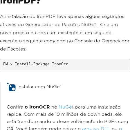
IronPDF?
A instalação do IronPDF leva apenas alguns segundos
através do Gerenciador de Pacotes NuGet . Crie um
novo projeto ou abra um existente e, em seguida,
execute o seguinte comando no Console do Gerenciador
de Pacotes:
Install-Package IronOcr
Instalar com NuGet
PM >
Install-Package IronOcr
Confira
o IronOCR
no
NuGet
para uma instalação
rápida. Com mais de 10 milhões de downloads, ele
está transformando o desenvolvimento de PDFs com
C#. Você também pode baixar o
arquivo DLL
ou
o