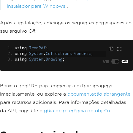
instalador para Windows
.
Após a instalação, adicione os seguintes namespaces ao
seu arquivo C#:
using 
IronPdf
;
using 
System
.
Collections
.
Generic
;
using 
System
.
Drawing
;
VB
C#
Baixe o IronPDF para começar a extrair imagens
imediatamente, ou explore a
documentação abrangente
para recursos adicionais. Para informações detalhadas
da API, consulte o
guia de referência do objeto
.