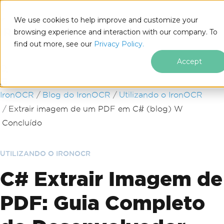
We use cookies to help improve and customize your
browsing experience and interaction with our company. To
find out more, see our
Privacy Policy.
for
.NET
Accept
Ir para o conteúdo do rodapé
IronOCR
Blog do IronOCR
Utilizando o IronOCR
Extrair imagem de um PDF em C# (blog) W
Concluído
UTILIZANDO O IRONOCR
C# Extrair Imagem de
PDF: Guia Completo