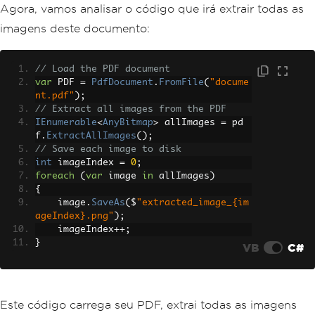
Agora, vamos analisar o código que irá extrair todas as
imagens deste documento:
// Load the PDF document
var
 PDF 
=
PdfDocument
.
FromFile
(
"docume
nt.pdf"
);
// Extract all images from the PDF
IEnumerable
<
AnyBitmap
>
 allImages 
=
 pd
f
.
ExtractAllImages
();
// Save each image to disk
int
 imageIndex 
=
0
;
foreach
(
var
 image 
in
 allImages
)
{
    image
.
SaveAs
(
$
"extracted_image_{im
ageIndex}.png"
);
    imageIndex
++;
}
VB
C#
Este código carrega seu PDF, extrai todas as imagens