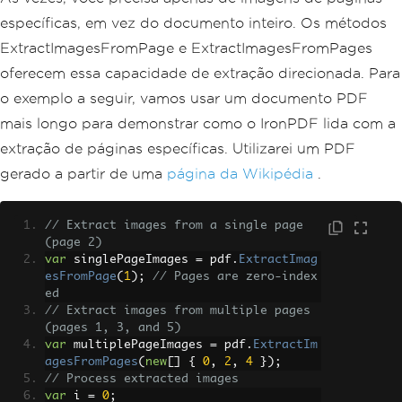
específicas, em vez do documento inteiro. Os métodos
ExtractImagesFromPage e ExtractImagesFromPages
oferecem essa capacidade de extração direcionada. Para
o exemplo a seguir, vamos usar um documento PDF
mais longo para demonstrar como o IronPDF lida com a
extração de páginas específicas. Utilizarei um PDF
gerado a partir de uma
página da Wikipédia
.
// Extract images from a single page 
(page 2)
var
 singlePageImages 
=
 pdf
.
ExtractImag
esFromPage
(
1
);
// Pages are zero-index
ed
// Extract images from multiple pages 
(pages 1, 3, and 5)
var
 multiplePageImages 
=
 pdf
.
ExtractIm
agesFromPages
(
new
[]
{
0
,
2
,
4
});
// Process extracted images
var
 i 
=
0
;