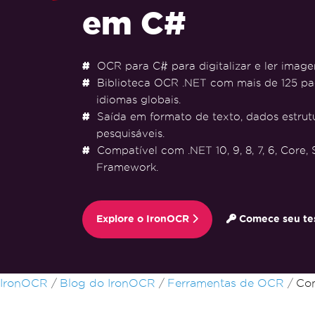
em C#
OCR para C# para digitalizar e ler imag
Biblioteca OCR .NET com mais de 125 pa
idiomas globais.
Saída em formato de texto, dados estru
pesquisáveis.
Compatível com .NET 10, 9, 8, 7, 6, Core,
Framework.
Explore o IronOCR
Comece seu tes
Ir para o conteúdo do rodapé
IronOCR
Blog do IronOCR
Ferramentas de OCR
Con