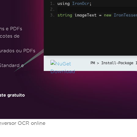
using 
IronOcr
;
string
 imageText 
=
new
IronTesse
ens e PDFs
cotes de
turados ou PDFs
Install-Package 
 Standard e
te gratuito
versor OCR online