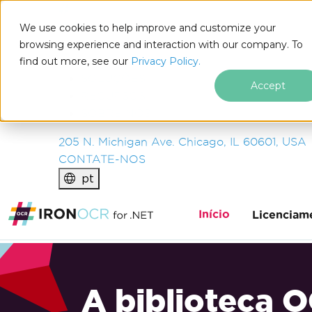
IRON
SOFTWARE
We use cookies to help improve and customize your
PRODUTOS
browsing experience and interaction with our company. To
find out more, see our
EMPRESA
Privacy Policy.
SOLUÇÕES
Accept
RECURSOS
SOBRE NÓS
205 N. Michigan Ave. Chicago, IL 60601, USA
CONTATE-NOS
pt
Início
Licenciam
A biblioteca 