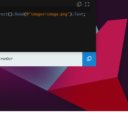
ract
().
Read
(
@"images\image.png"
).
Text
;
IronOcr