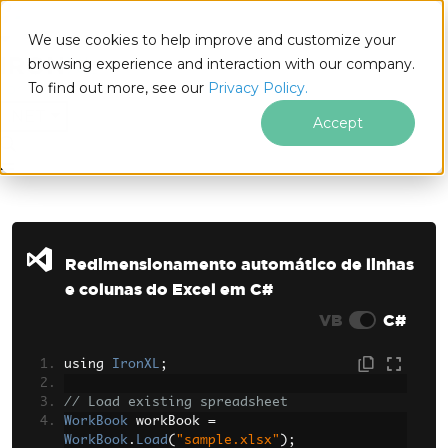
We use cookies to help improve and customize your
browsing experience and interaction with our company.
To find out more, see our
Privacy Policy.
for
.NET
Accept
Ir para o conteúdo do rodapé
Redimensionamento automático de linhas
e colunas do Excel em C#
VB
C#
using 
IronXL
;
// Load existing spreadsheet
WorkBook
 workBook 
=
WorkBook
.
Load
(
"sample.xlsx"
);