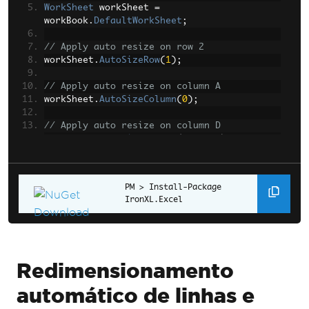
WorkSheet
 workSheet 
=
workBook
.
DefaultWorkSheet
;
// Apply auto resize on row 2
workSheet
.
AutoSizeRow
(
1
);
// Apply auto resize on column A
workSheet
.
AutoSizeColumn
(
0
);
// Apply auto resize on column D
workSheet
.
AutoSizeColumn
(
3
,
true
);
workBook
.
SaveAs
(
"autoResize.xlsx"
);
Install-Package 
IronXL.Excel
Redimensionamento
automático de linhas e