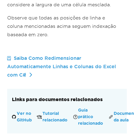
considere a largura de uma célula mesclada.
Observe que todas as posições de linha e
coluna mencionadas acima seguem indexação
baseada em zero.
Saiba Como Redimensionar
Automaticamente Linhas e Colunas do Excel
com C#
Links para documentos relacionados
Guia
Ver no
Tutorial
Documen
prático
GitHub
relacionado
da aula
relacionado