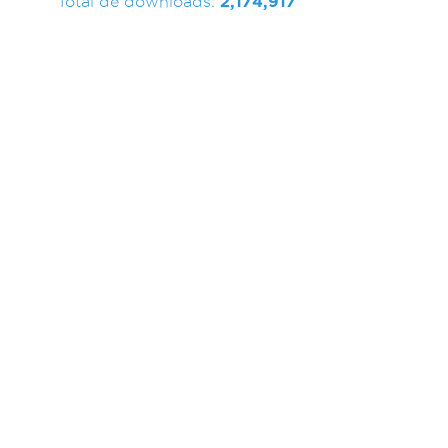
Total de downloads:
2,174,917