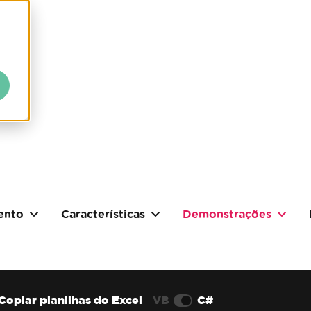
ento
Características
Demonstrações
Copiar planilhas do Excel
VB
C#