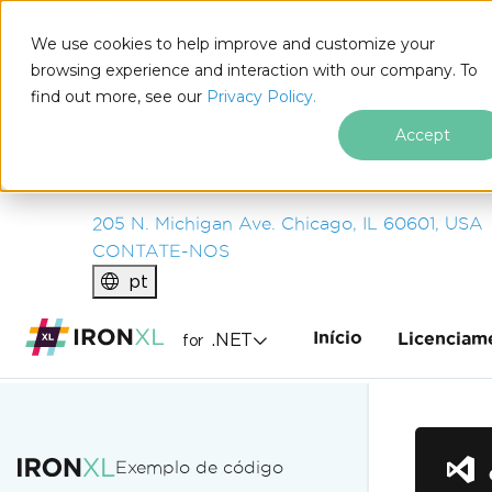
IRON
SOFTWARE
We use cookies to help improve and customize your
PRODUTOS
browsing experience and interaction with our company. To
find out more, see our
EMPRESA
Privacy Policy.
SOLUÇÕES
Accept
RECURSOS
SOBRE NÓS
205 N. Michigan Ave. Chicago, IL 60601, USA
CONTATE-NOS
pt
Início
.NET
Licenciam
for
Ir para o conteúdo do rodapé
Exemplo de código