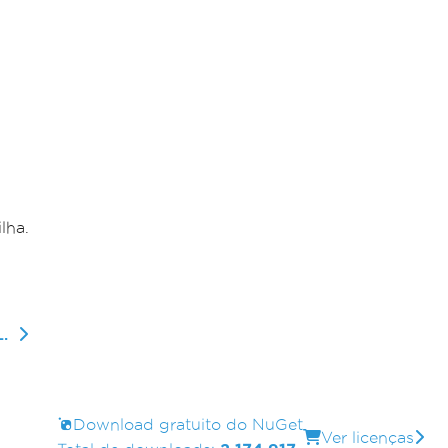
lha.
.
Download gratuito do NuGet
Ver licenças