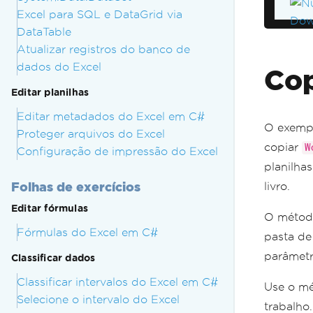
Excel para SQL e DataGrid via
DataTable
Atualizar registros do banco de
dados do Excel
Cop
Editar planilhas
Editar metadados do Excel em C#
O exempl
Proteger arquivos do Excel
copiar
W
Configuração de impressão do Excel
planilha
Folhas de exercícios
livro.
Editar fórmulas
O méto
Fórmulas do Excel em C#
pasta de
parâmetr
Classificar dados
Classificar intervalos do Excel em C#
Use o m
Selecione o intervalo do Excel
trabalho