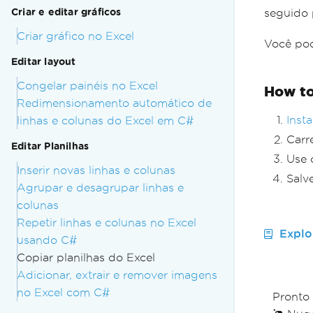
Criar e editar gráficos
seguido 
Criar gráfico no Excel
Você pod
Editar layout
Congelar painéis no Excel
How to
Redimensionamento automático de
Inst
linhas e colunas do Excel em C#
Carr
Editar Planilhas
Use
Inserir novas linhas e colunas
Salv
Agrupar e desagrupar linhas e
colunas
Repetir linhas e colunas no Excel
Explo
usando C#
Copiar planilhas do Excel
Adicionar, extrair e remover imagens
no Excel com C#
Pronto