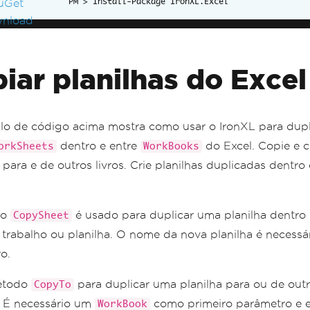
Install-Package IronXL.Excel
iar planilhas do Excel
o de código acima mostra como usar o IronXL para dupl
dentro e entre
do Excel. Copie e c
orkSheets
WorkBooks
s para e de outros livros. Crie planilhas duplicadas dent
do
é usado para duplicar uma planilha dentr
CopySheet
 trabalho ou planilha. O nome da nova planilha é necess
o.
étodo
para duplicar uma planilha para ou de out
CopyTo
. É necessário um
como primeiro parâmetro e e
WorkBook