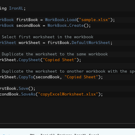
ing 
IronXL
;
rkBook
 firstBook 
=
WorkBook
.
Load
(
"sample.xlsx"
);
rkBook
 secondBook 
=
WorkBook
.
Create
();
 Select first worksheet in the workbook
rkSheet
 workSheet 
=
 firstBook
.
DefaultWorkSheet
;
 Duplicate the worksheet to the same workbook
rkSheet
.
CopySheet
(
"Copied Sheet"
);
 Duplicate the worksheet to another workbook with the sp
rkSheet
.
CopyTo
(
secondBook
,
"Copied Sheet"
);
rstBook
.
Save
();
condBook
.
SaveAs
(
"copyExcelWorksheet.xlsx"
);