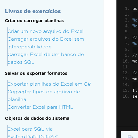
us
Livros de exercícios
Criar ou carregar planilhas
Wo
Wo
Criar um novo arquivo do Excel
//
Carregar arquivos do Excel sem
Wo
interoperabilidade
Carregar Excel de um banco de
//
dados SQL
wo
Salvar ou exportar formatos
//
wo
Exportar planilhas do Excel em C#
fi
Converter tipos de arquivo de
se
planilha
Converter Excel para HTML
Objetos de dados do sistema
Excel para SQL via
System.Data.DataSet