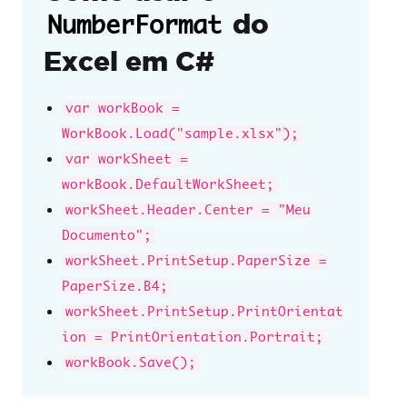
do
NumberFormat
Excel em C#
var workBook =
WorkBook.Load("sample.xlsx");
var workSheet =
workBook.DefaultWorkSheet;
workSheet.Header.Center = "Meu
Documento";
workSheet.PrintSetup.PaperSize =
PaperSize.B4;
workSheet.PrintSetup.PrintOrientat
ion = PrintOrientation.Portrait;
workBook.Save();