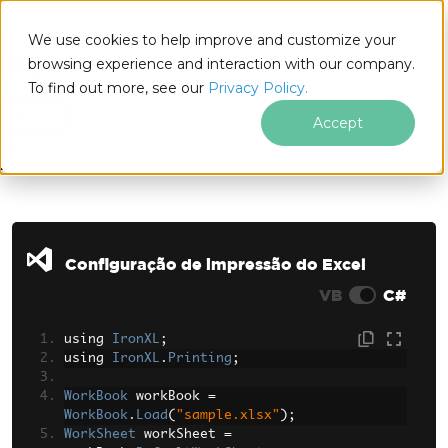
We use cookies to help improve and customize your
browsing experience and interaction with our company.
To find out more, see our
Privacy Policy.
for
.NET
Accept
Ir para o conteúdo do rodapé
Configuração de impressão do Excel
VB
C#
using 
IronXL
;
using 
IronXL
.
Printing
;
WorkBook
 workBook 
=
WorkBook
.
Load
(
"sample.xlsx"
);
WorkSheet
 workSheet 
=