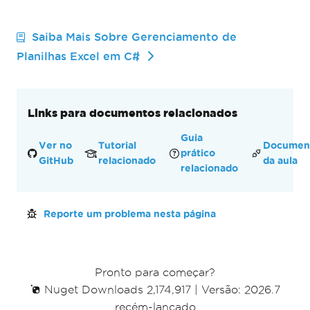
Saiba Mais Sobre Gerenciamento de
Planilhas Excel em C#
Links para documentos relacionados
Guia
Ver no
Tutorial
Documen
prático
GitHub
relacionado
da aula
relacionado
Reporte um problema nesta página
Pronto para começar?
Nuget Downloads 2,174,917
|
Versão: 2026.7
recém-lançado