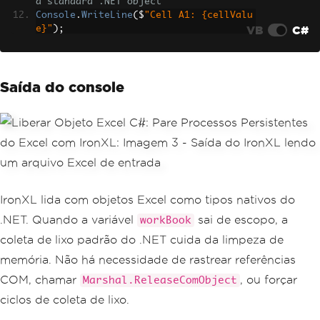
a standard .NET object
Console
.
WriteLine
(
$
"Cell A1: {cellValu
VB
C#
e}"
);
Console
.
WriteLine
(
$
"Sum B2:B10: {colum
nSum}"
);
Saída do console
IronXL lida com objetos Excel como tipos nativos do
.NET. Quando a variável
sai de escopo, a
workBook
coleta de lixo padrão do .NET cuida da limpeza de
memória. Não há necessidade de rastrear referências
COM, chamar
, ou forçar
Marshal.ReleaseComObject
ciclos de coleta de lixo.