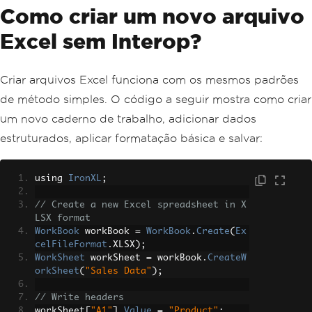
Como criar um novo arquivo
Excel sem Interop?
Criar arquivos Excel funciona com os mesmos padrões
de método simples. O código a seguir mostra como criar
um novo caderno de trabalho, adicionar dados
estruturados, aplicar formatação básica e salvar:
using 
IronXL
;
// Create a new Excel spreadsheet in X
LSX format
WorkBook
 workBook 
=
WorkBook
.
Create
(
Ex
celFileFormat
.
XLSX
);
WorkSheet
 workSheet 
=
 workBook
.
CreateW
orkSheet
(
"Sales Data"
);
// Write headers
workSheet
[
"A1"
].
Value
=
"Product"
;