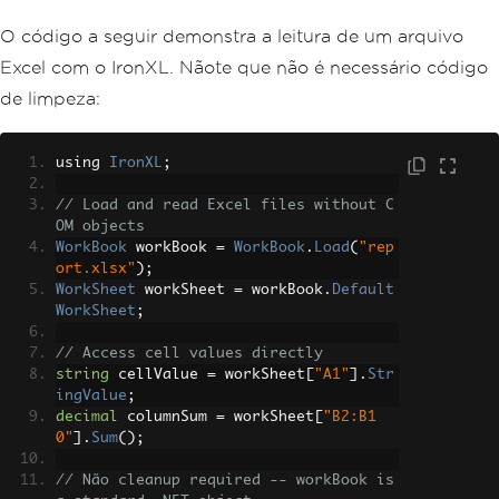
O código a seguir demonstra a leitura de um arquivo
Excel com o IronXL. Nãote que não é necessário código
de limpeza:
using 
IronXL
;
// Load and read Excel files without C
OM objects
WorkBook
 workBook 
=
WorkBook
.
Load
(
"rep
ort.xlsx"
);
WorkSheet
 workSheet 
=
 workBook
.
Default
WorkSheet
;
// Access cell values directly
string
 cellValue 
=
 workSheet
[
"A1"
].
Str
ingValue
;
decimal
 columnSum 
=
 workSheet
[
"B2:B1
0"
].
Sum
();
// Não cleanup required -- workBook is 