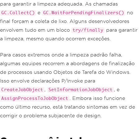
para garantir a limpeza adequada. As chamadas
Marshal
.
ReleaseComObject
(
worksheet
);
Marshal
.
ReleaseComObject
(
sheets
);
e
no
GC.Collect()
GC.WaitForPendingFinalizers()
Marshal
.
ReleaseComObject
(
workbook
);
final forçam a coleta de lixo. Alguns desenvolvedores
Marshal
.
ReleaseComObject
(
workbooks
);
Marshal
.
ReleaseComObject
(
excelApp
);
envolvem tudo em um bloco
para garantir
try/finally
a limpeza, mesmo quando ocorrem exceções.
GC
.
Collect
();
GC
.
WaitForPendingFinalizers
();
Para casos extremos onde a limpeza padrão falha,
algumas equipes recorrem a abordagens de finalização
de processos usando Objetos de Tarefa do Windows.
Isso envolve declarações P/Invoke para
,
, e
CreateJobObject
SetInformationJobObject
. Embora isso funcione
AssignProcessToJobObject
como último recurso, está tratando sintomas em vez de
corrigir o problema subjacente de design.