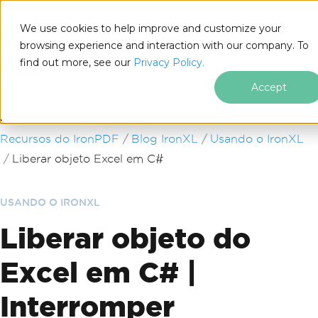
We use cookies to help improve and customize your
browsing experience and interaction with our company. To
find out more, see our
Privacy Policy.
for
.NET
Accept
Ir para o conteúdo do rodapé
Recursos do IronPDF
Blog IronXL
Usando o IronXL
Liberar objeto Excel em C#
USANDO O IRONXL
Liberar objeto do
Excel em C# |
Interromper