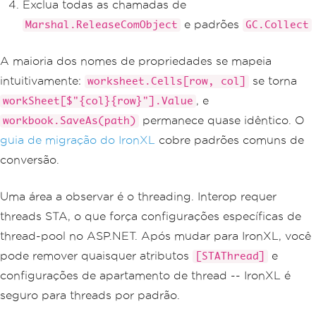
Exclua todas as chamadas de
e padrões
Marshal.ReleaseComObject
GC.Collect
A maioria dos nomes de propriedades se mapeia
intuitivamente:
se torna
worksheet.Cells[row, col]
, e
workSheet[$"{col}{row}"].Value
permanece quase idêntico. O
workbook.SaveAs(path)
guia de migração do IronXL
cobre padrões comuns de
conversão.
Uma área a observar é o threading. Interop requer
threads STA, o que força configurações específicas de
thread-pool no ASP.NET. Após mudar para IronXL, você
pode remover quaisquer atributos
e
[STAThread]
configurações de apartamento de thread -- IronXL é
seguro para threads por padrão.