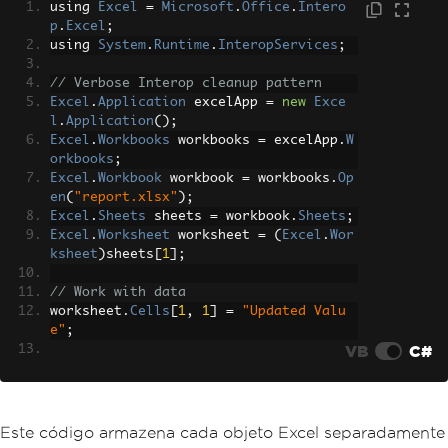
using 
Excel
=
Microsoft
.
Office
.
Intero
p
.
Excel
;
using 
System
.
Runtime
.
InteropServices
;
// Verbose Interop cleanup pattern
Excel
.
Application
 excelApp 
=
new
Exce
l
.
Application
();
Excel
.
Workbooks
 workbooks 
=
 excelApp
.
W
orkbooks
;
Excel
.
Workbook
 workbook 
=
 workbooks
.
Op
en
(
"report.xlsx"
);
Excel
.
Sheets
 sheets 
=
 workbook
.
Sheets
;
Excel
.
Worksheet
 worksheet 
=
(
Excel
.
Wor
ksheet
)
sheets
[
1
];
// Work with data
worksheet
.
Cells
[
1
,
1
]
=
"Updated Valu
e"
;
VB
C#
// Cleanup -- release EVERY COM object 
in reverse order
workbook
.
Close
(
false
);
excelApp
.
Quit
();
Este código armazena cada objeto Excel separadamente