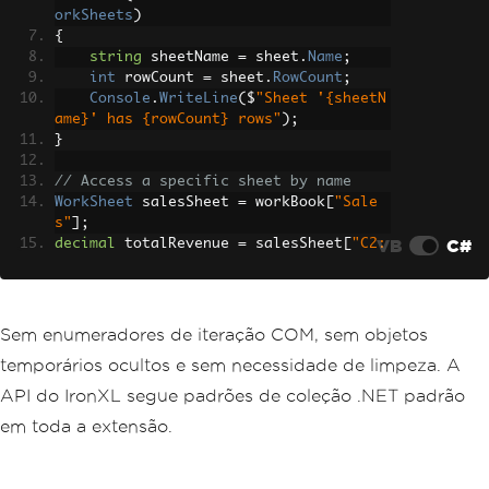
orkSheets
)
{
string
 sheetName 
=
 sheet
.
Name
;
int
 rowCount 
=
 sheet
.
RowCount
;
Console
.
WriteLine
(
$
"Sheet '{sheetN
ame}' has {rowCount} rows"
);
}
// Access a specific sheet by name
WorkSheet
 salesSheet 
=
 workBook
[
"Sale
s"
];
VB
C#
decimal
 totalRevenue 
=
 salesSheet
[
"C2:
C100"
].
Sum
();
Console
.
WriteLine
(
$
"Total Revenue: {to
talRevenue:C}"
);
Sem enumeradores de iteração COM, sem objetos
temporários ocultos e sem necessidade de limpeza. A
API do IronXL segue padrões de coleção .NET padrão
em toda a extensão.