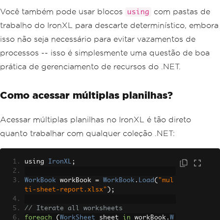
Você também pode usar blocos
com pastas de
using
trabalho do IronXL para descarte determinístico, embora
isso não seja necessário para evitar vazamentos de
processos -- isso é simplesmente uma questão de boa
prática de gerenciamento de recursos do .NET.
Como acessar múltiplas planilhas?
Acessar múltiplas planilhas no IronXL é tão direto
quanto trabalhar com qualquer coleção .NET:
using 
IronXL
;
WorkBook
 workBook 
=
WorkBook
.
Load
(
"mul
ti-sheet-report.xlsx"
);
// Iterate all worksheets
foreach
(
WorkSheet
 sheet 
in
 workBook
.
W