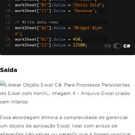
workSheet
[
"B1"
].
Value
=
"Units Sold"
;
workSheet
[
"C1"
].
Value
=
"Revenue"
;
// Write data rows
workSheet
[
"A2"
].
Value
=
"Widget Alph
a"
;
workSheet
[
"B2"
].
Value
=
450
;
VB
C#
workSheet
[
"C2"
].
Value
=
22500
;
workSheet
[
"A3"
].
Value
=
"Widget Beta"
;
workSheet
[
"B3"
].
Value
=
310
;
Saída
workSheet
[
"C3"
].
Value
=
15500
;
// Add a formula
workSheet
[
"C4"
].
Formula
=
"=SUM(C2:C
3)"
;
// Save the Excel file
workBook
.
SaveAs
(
"sales_report.xlsx"
);
Console
.
WriteLine
(
"Spreadsheet saved s
Essa abordagem elimina a complexidade de gerenciar
uccessfully."
);
um objeto de aplicação Excel, lidar com avisos de
alterações não salvas ou garantir que a thread principal