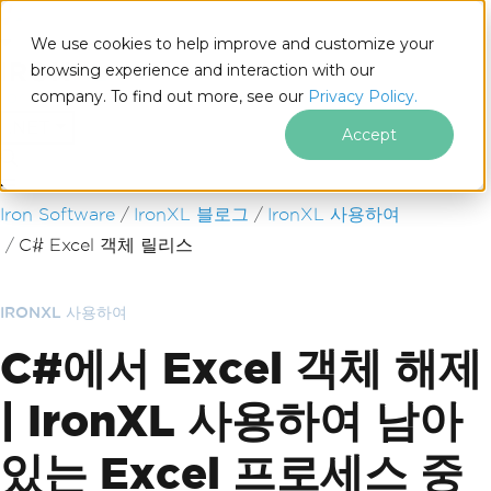
We use cookies to help improve and customize your
browsing experience and interaction with our
company. To find out more, see our
Privacy Policy.
for
.NET
Accept
푸터 콘텐츠로 바로가기
Iron Software
IronXL 블로그
IronXL 사용하여
C# Excel 객체 릴리스
IRONXL 사용하여
C#에서 Excel 객체 해제
| IronXL 사용하여 남아
있는 Excel 프로세스 중