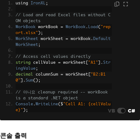
using 
IronXL
;
// Load and read Excel files without C
OM objects
WorkBook
 workBook 
=
WorkBook
.
Load
(
"rep
ort.xlsx"
);
WorkSheet
 workSheet 
=
 workBook
.
Default
WorkSheet
;
// Access cell values directly
string
 cellValue 
=
 workSheet
[
"A1"
].
Str
ingValue
;
decimal
 columnSum 
=
 workSheet
[
"B2:B1
0"
].
Sum
();
// 아니요 cleanup required -- workBook 
is a standard .NET object
Console
.
WriteLine
(
$
"Cell A1: {cellValu
VB
C#
e}"
);
Console
.
WriteLine
(
$
"Sum B2:B10: {colum
nSum}"
);
콘솔 출력