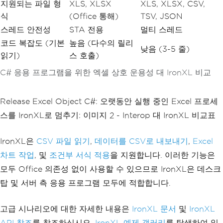
지원되는 파일 형
XLS, XLSX
XLS, XLSX, CSV,
식
(Office 통해)
TSV, JSON
스레드 안전성
STA 전용
멀티 스레드
코드 복잡도 (기본
높음 (다수의 릴리
낮음 (3-5 줄)
읽기)
스 호출)
C# 응용 프로그램을 위한 엑셀 상호 운용성 대 IronXL 비교
Release Excel Object C#: 오랫동안 실행 중인 Excel 프로세
스를 IronXL로 멈추기: 이미지 2 - Interop 대 IronXL 비교표
IronXL은
CSV 파일 읽기
,
데이터를 CSV로 내보내기
,
Excel
차트 작업
, 및
조건부 서식 적용
을 지원합니다. 이러한 기능은
모두 Office 의존성 없이 사용할 수 있으므로 IronXL은 데스크
탑 및 서버 측 응용 프로그램 모두에 적합합니다.
고급 시나리오에 대한 자세한 내용은
IronXL 문서
및
IronXL
API 참조
를 참조하십시오.
IronXL 예제 갤러리
를 탐색하여 일