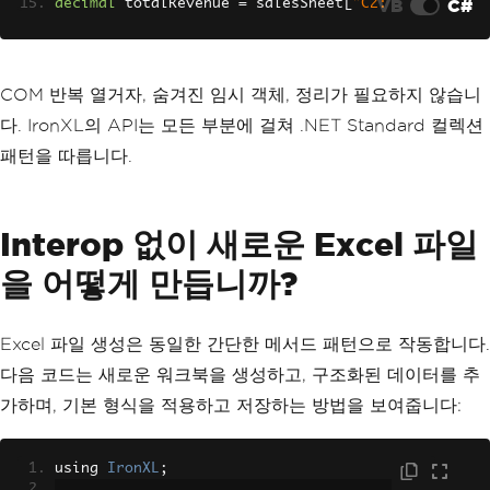
VB
C#
decimal
 totalRevenue 
=
 salesSheet
[
"C2:
C100"
].
Sum
();
Console
.
WriteLine
(
$
"Total Revenue: {to
talRevenue:C}"
);
COM 반복 열거자, 숨겨진 임시 객체, 정리가 필요하지 않습니
다. IronXL의 API는 모든 부분에 걸쳐 .NET Standard 컬렉션
패턴을 따릅니다.
Interop 없이 새로운 Excel 파일
을 어떻게 만듭니까?
Excel 파일 생성은 동일한 간단한 메서드 패턴으로 작동합니다.
다음 코드는 새로운 워크북을 생성하고, 구조화된 데이터를 추
가하며, 기본 형식을 적용하고 저장하는 방법을 보여줍니다:
using 
IronXL
;