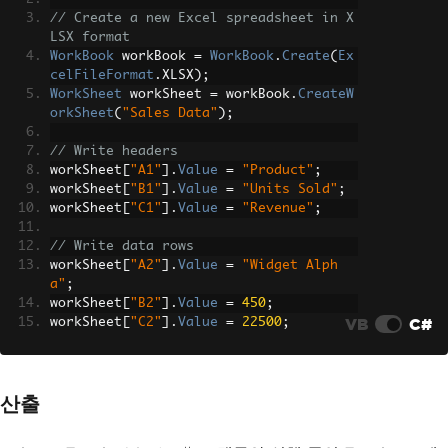
// Create a new Excel spreadsheet in X
LSX format
WorkBook
 workBook 
=
WorkBook
.
Create
(
Ex
celFileFormat
.
XLSX
);
WorkSheet
 workSheet 
=
 workBook
.
CreateW
orkSheet
(
"Sales Data"
);
// Write headers
workSheet
[
"A1"
].
Value
=
"Product"
;
workSheet
[
"B1"
].
Value
=
"Units Sold"
;
workSheet
[
"C1"
].
Value
=
"Revenue"
;
// Write data rows
workSheet
[
"A2"
].
Value
=
"Widget Alph
a"
;
workSheet
[
"B2"
].
Value
=
450
;
VB
C#
workSheet
[
"C2"
].
Value
=
22500
;
workSheet
[
"A3"
].
Value
=
"Widget Beta"
;
workSheet
[
"B3"
].
Value
=
310
;
산출
workSheet
[
"C3"
].
Value
=
15500
;
// Add a formula