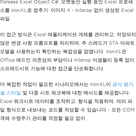
Release Excel Object C#: 오랫동안 실행 중인 Excel 프로세
workSheet
[
"C4"
].
Formula
=
"=SUM(C2:C
3)"
;
스를 IronXL로 멈추기: 이미지 4 - Interop 없이 생성된 Excel
파일
// Save the Excel file
workBook
.
SaveAs
(
"sales_report.xlsx"
);
Console
.
WriteLine
(
"Spreadsheet saved s
이 접근 방식은 Excel 애플리케이션 개체를 관리하고, 저장되지
uccessfully."
);
않은 변경 사항 프롬프트를 처리하며, 주 스레드가 STA 아파트
모델을 사용하는지 확인하는 복잡성을 없앱니다. IronXL은
Office 애드인 의존성의 부담이나 Interop 어셈블리 등록 없이
스프레드시트 기능에 대한 접근을 단순화합니다.
더 복잡한 작업이 필요한 시나리오에서는 IronXL이
공식 평가
,
셀 스타일
및 다중 시트 워크북에 대한 메서드를 제공합니다.
Excel 워크시트 데이터를 조작하고, 형식을 적용하며, 여러 파
일 형식으로 내보내는 코드를 작성할 수 있습니다 - 모든 COM
객체 수명주기 관리를 걱정할 필요 없이.