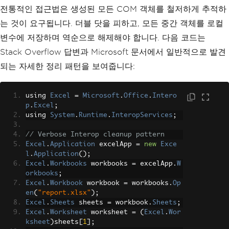
전통적인 접근법은 생성된 모든 COM 객체를 철저하게 추적하
는 것이 요구됩니다. 더블 닷을 피하고, 모든 중간 객체를 로컬
변수에 저장하며 역순으로 해제해야 합니다. 다음 코드는
Stack Overflow 답변과 Microsoft 문서에서 일반적으로 발견
되는 자세한 정리 패턴을 보여줍니다:
using 
Excel
=
Microsoft
.
Office
.
Intero
p
.
Excel
;
using 
System
.
Runtime
.
InteropServices
;
// Verbose Interop cleanup pattern
Excel
.
Application
 excelApp 
=
new
Exce
l
.
Application
();
Excel
.
Workbooks
 workbooks 
=
 excelApp
.
W
orkbooks
;
Excel
.
Workbook
 workbook 
=
 workbooks
.
Op
en
(
"report.xlsx"
);
Excel
.
Sheets
 sheets 
=
 workbook
.
Sheets
;
Excel
.
Worksheet
 worksheet 
=
(
Excel
.
Wor
ksheet
)
sheets
[
1
];