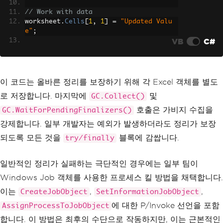
// Work with data
worksheet
.
Cells
[
1
,
1
]
=
"Updated Valu
e"
;
VB
C#
// Cleanup -- release EVERY COM object 
in reverse order
workbook
.
Close
(
false
);
excelApp
.
Quit
();
이 코드는 올바른 정리를 보장하기 위해 각 Excel 객체를 별도
로 저장합니다. 마지막에
및
GC.Collect()
Marshal
.
ReleaseComObject
(
worksheet
);
Marshal
.
ReleaseComObject
(
sheets
);
호출은 가비지 수집을
GC.WaitForPendingFinalizers()
Marshal
.
ReleaseComObject
(
workbook
);
강제합니다. 일부 개발자는 예외가 발생하더라도 정리가 보장
Marshal
.
ReleaseComObject
(
workbooks
);
Marshal
.
ReleaseComObject
(
excelApp
);
되도록 모든 것을
블록에 감쌉니다.
try/finally
GC
.
Collect
();
일반적인 정리가 실패하는 극단적인 경우에는 일부 팀이
GC
.
WaitForPendingFinalizers
();
Windows Job 객체를 사용한 프로세스 킬 방법을 채택합니다.
이는
,
,
CreateJobObject
SetInformationJobObject
에 대한 P/Invoke 선언을 포함
AssignProcessToJobObject
합니다. 이 방법은 최후의 수단으로 작동하지만, 이는 근본적인