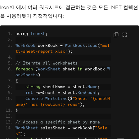
IronXL에서 여러 워크시트에 접근하는 것은 모든 .NET 컬렉션
을 사용하듯이 직접적입니다:
using 
IronXL
;
WorkBook
 workBook 
=
WorkBook
.
Load
(
"mul
ti-sheet-report.xlsx"
);
// Iterate all worksheets
foreach
(
WorkSheet
 sheet 
in
 workBook
.
W
orkSheets
)
{
string
 sheetName 
=
 sheet
.
Name
;
int
 rowCount 
=
 sheet
.
RowCount
;
Console
.
WriteLine
(
$
"Sheet '{sheetN
ame}' has {rowCount} rows"
);
}
// Access a specific sheet by name
WorkSheet
 salesSheet 
=
 workBook
[
"Sale
s"
];